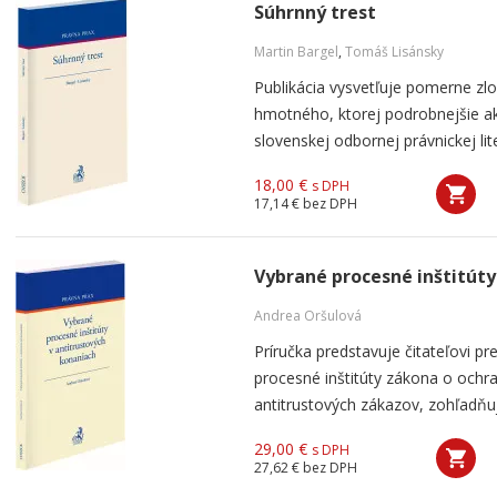
Súhrnný trest
Martin Bargel
,
Tomáš Lisánsky
Publikácia vysvetľuje pomerne zlo
hmotného, ktorej podrobnejšie ak
slovenskej odbornej právnickej lit
18,00 €
s DPH
17,14 €
bez DPH
Vybrané procesné inštitúty
Andrea Oršulová
Príručka predstavuje čitateľovi
procesné inštitúty zákona o ochr
antitrustových zákazov, zohľadňuj
29,00 €
s DPH
27,62 €
bez DPH