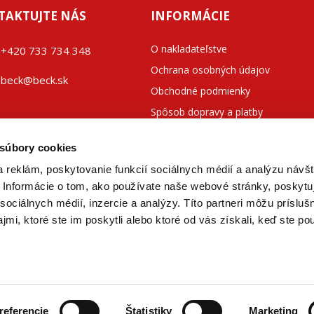
TAKTUJTE NÁS
INFORMÁCIE
O nakladateľstve
+42
0 733 734 348
Ochrana osobných údajov
beck@beck.sk
Obchodné podmienky
Spôsob dopravy a platby
ook.com/beck.slovensko
Kontakty
 súbory cookies
 reklám, poskytovanie funkcií sociálnych médií a analýzu návšt
Informácie o tom, ako používate naše webové stránky, poskytu
sociálnych médií, inzercie a analýzy. Títo partneri môžu prísluš
mi, ktoré ste im poskytli alebo ktoré od vás získali, keď ste pou
nická literatúra
referencie
Štatistiky
Marketing