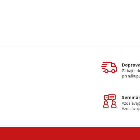
Doprav
Získajte 
pri nákupu
Seminár
Vzdelávajt
Vzdelávajt