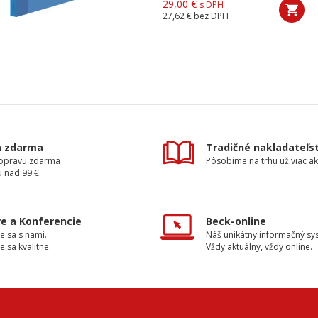
29,00 €
s DPH
27,62 €
bez DPH
a zdarma
Tradičné nakladateľs
dopravu zdarma
Pôsobíme na trhu už viac ak
 nad 99 €.
e a Konferencie
Beck-online
e sa s nami.
Náš unikátny informačný sy
e sa kvalitne.
Vždy aktuálny, vždy online.