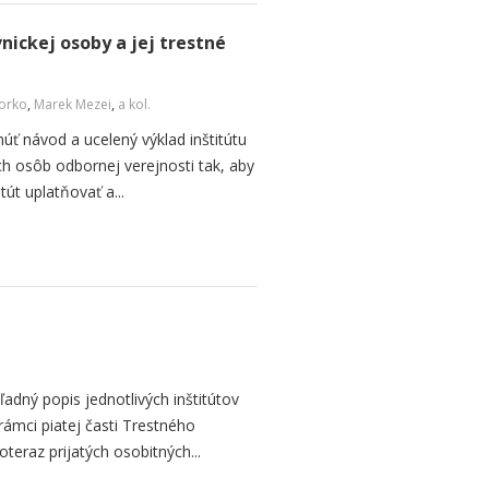
ickej osoby a jej trestné
Ľorko
,
Marek Mezei
,
a kol.
núť návod a ucelený výklad inštitútu
ch osôb odbornej verejnosti tak, aby
tút uplatňovať a...
ľadný popis jednotlivých inštitútov
rámci piatej časti Trestného
oteraz prijatých osobitných...