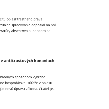
žitú oblasť trestného práva
tuálne spracovanie doposiaľ na poli
eratúry absentovalo. Zaoberá sa...
 v antitrustových konaniach
 prehľadným spôsobom vybrané
ane hospodárskej súťaže v oblasti
úc novú úpravu zákona. Čitateľ je...