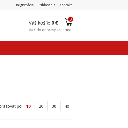
Registrácia
Prihlásenie
Kontakt
0
Váš košík:
0 €
60 €
do
dopravy zadarmo
.
brazovať po
10
20
30
40