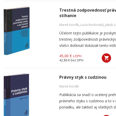
Trestná zodpovednosť právn
stíhanie
Marek Kordík
,
Lucia Kurilovská
,
Jakub 
Účelom tejto publikácie je poskyt
trestnej zodpovednosti právnický
všetci dotknutí dokázali tento inšti
45,00 €
s DPH
42,86 €
bez DPH
Právny styk s cudzinou
Marek Kordík
Publikácia sa snaží o ucelený preh
právneho styku s cudzinou a to v 
poriadku, ale taktiež aj všetkých d