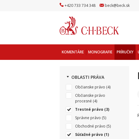
+
420
733
734
348
beck
@
beck
.sk
KOMENTÁRE
MONOGRAFIE
PRÍRUČKY
OBLASTI PRÁVA
Občianske právo
(4)
Občianske právo
procesné
(4)
Trestné právo
(3)
Správne právo
(5)
Obchodné právo
(5)
Súťažné právo
(1)