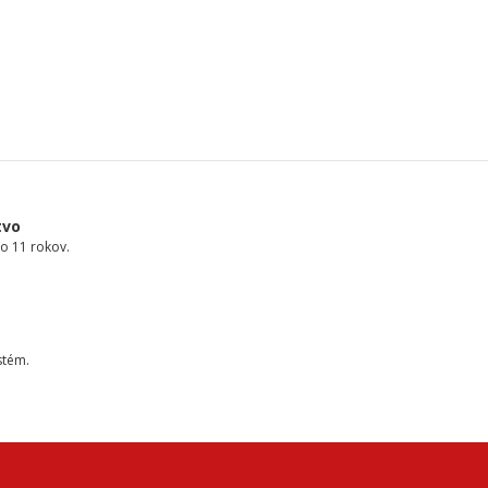
tvo
o 11 rokov.
stém.