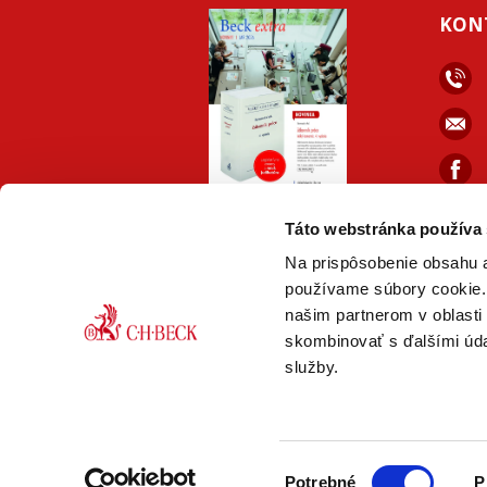
KON
faceb
ONLINE
PDF
Táto webstránka používa
VERZIA
VERZIA
Na prispôsobenie obsahu a
používame súbory cookie. 
našim partnerom v oblasti 
skombinovať s ďalšími údaj
služby.
© Nakladateľstvo C. H. Beck,
2026 Práv
Výber
Potrebné
P