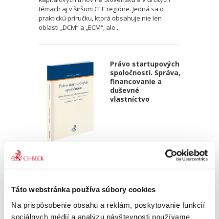
témach aj v širšom CEE regióne. Jedná sa o
praktickú príručku, ktorá obsahuje nie len
oblasti „DCM“ a „ECM“, ale...
Právo startupových
spoločností. Správa,
financovanie a
duševné
vlastníctvo
Barbora Grambličková
,
Ján Mazúr,
,
Stanislav Barkoci
49,00 €
s DPH
46,67 €
bez DPH
Táto webstránka používa súbory cookies
Jedinečná publikácia podáva zrozumiteľným
jazykom odborne spracovanú tematiku právnej
Na prispôsobenie obsahu a reklám, poskytovanie funkcií
úpravy startupových spoločností so zameraním
sociálnych médií a analýzu návštevnosti používame