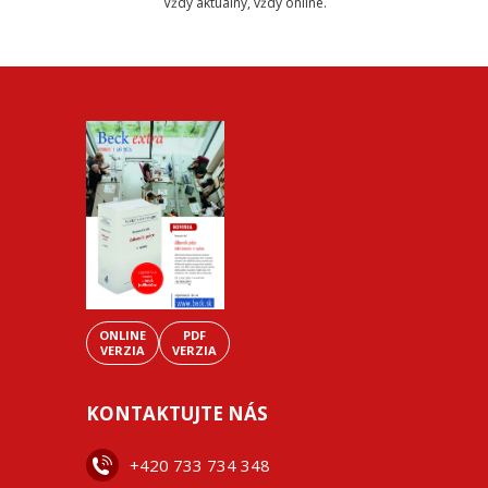
Vždy aktuálny, vždy online.
ONLINE
PDF
VERZIA
VERZIA
KONTAKTUJTE NÁS
+42
0 733 734 348