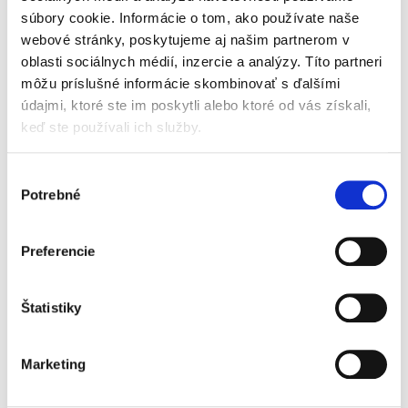
sa na praktické otázky z pohľadu právnej
súbory cookie. Informácie o tom, ako používate naše
regulácie finančného a...
webové stránky, poskytujeme aj našim partnerom v
oblasti sociálnych médií, inzercie a analýzy. Títo partneri
môžu príslušné informácie skombinovať s ďalšími
Judikatúra vo
veciach verejného
údajmi, ktoré ste im poskytli alebo ktoré od vás získali,
obstarávania
keď ste používali ich služby.
Výber
Potrebné
súhlasu
Juraj Hedera
Preferencie
39,00 €
s DPH
37,14 €
bez DPH
Štatistiky
Publikácia je komplexnou zbierkou judikatúry
vo veciach verejného obstarávania, ktorá
pokrýva nielen rozhodovaciu činnosť súdov
Marketing
Slovenskej republiky za 12 rokov, ale súčasne
aj rozhodovaciu činnosť...