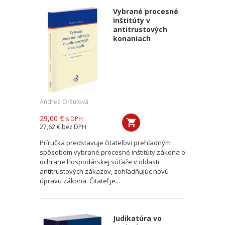
Vybrané procesné
inštitúty v
antitrustových
konaniach
Andrea Oršulová
29,00 €
s DPH
27,62 €
bez DPH
Príručka predstavuje čitateľovi prehľadným
spôsobom vybrané procesné inštitúty zákona o
ochrane hospodárskej súťaže v oblasti
antitrustových zákazov, zohľadňujúc novú
úpravu zákona. Čitateľ je...
Judikatúra vo