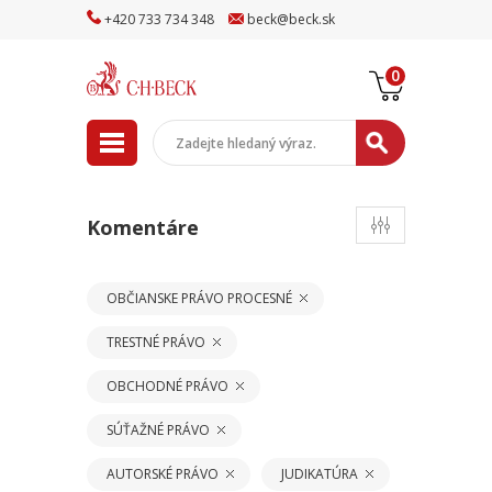
+
420
733
734
348
beck
@
beck
.sk
0
Komentáre
OBČIANSKE PRÁVO PROCESNÉ
TRESTNÉ PRÁVO
OBCHODNÉ PRÁVO
SÚŤAŽNÉ PRÁVO
AUTORSKÉ PRÁVO
JUDIKATÚRA