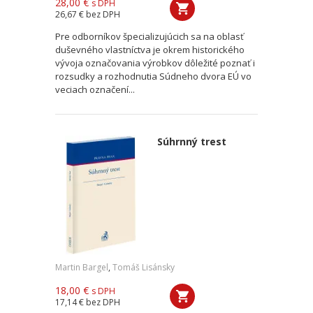
28,00 €
s DPH
26,67 €
bez DPH
Pre odborníkov špecializujúcich sa na oblasť
duševného vlastníctva je okrem historického
vývoja označovania výrobkov dôležité poznať i
rozsudky a rozhodnutia Súdneho dvora EÚ vo
veciach označení...
Súhrnný trest
Martin Bargel
,
Tomáš Lisánsky
18,00 €
s DPH
17,14 €
bez DPH