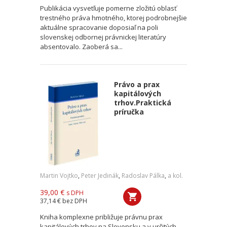
Publikácia vysvetľuje pomerne zložitú oblasť
trestného práva hmotného, ktorej podrobnejšie
aktuálne spracovanie doposiaľ na poli
slovenskej odbornej právnickej literatúry
absentovalo. Zaoberá sa...
Právo a prax
kapitálových
trhov.Praktická
príručka
Martin Vojtko
,
Peter Jedinák
,
Radoslav Pálka
,
a kol.
39,00 €
s DPH
37,14 €
bez DPH
Kniha komplexne približuje právnu prax
kapitálových trhov na Slovensku a v určitých