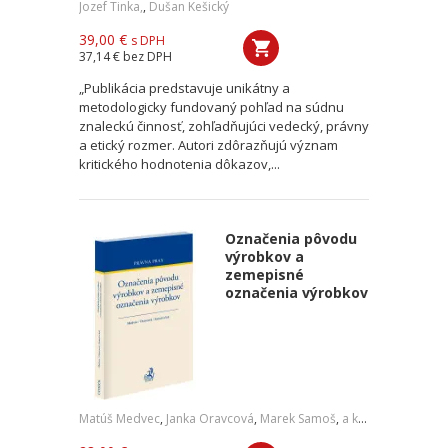
Jozef Tinka,
,
Dušan Kešický
39,00 €
s DPH
37,14 €
bez DPH
„Publikácia predstavuje unikátny a
metodologicky fundovaný pohľad na súdnu
znaleckú činnosť, zohľadňujúci vedecký, právny
a etický rozmer. Autori zdôrazňujú význam
kritického hodnotenia dôkazov,...
Označenia pôvodu
výrobkov a
zemepisné
označenia výrobkov
Matúš Medvec
,
Janka Oravcová
,
Marek Samoš
,
a kol.