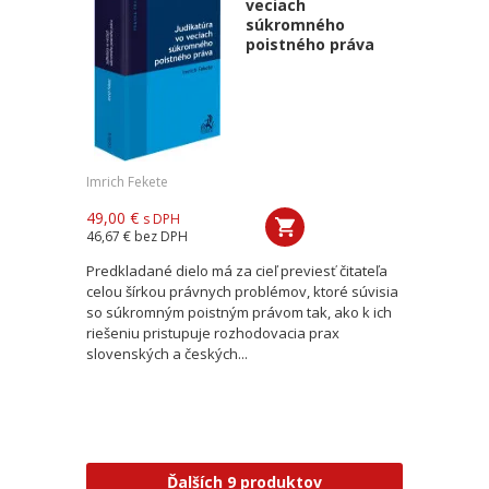
veciach
súkromného
poistného práva
Imrich Fekete
49,00 €
s DPH
46,67 €
bez DPH
Predkladané dielo má za cieľ previesť čitateľa
celou šírkou právnych problémov, ktoré súvisia
so súkromným poistným právom tak, ako k ich
riešeniu pristupuje rozhodovacia prax
slovenských a českých...
Ďalších 9 produktov