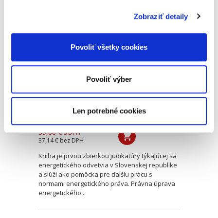
Zobraziť detaily
Judikatúra vo
veciach
energetického
Povoliť všetky cookies
práva
Povoliť výber
Len potrebné cookies
Peter Ikrényi
,
Boris Štiffel
39,00 €
s DPH
37,14 €
bez DPH
Kniha je prvou zbierkou judikatúry týkajúcej sa
energetického odvetvia v Slovenskej republike
a slúži ako pomôcka pre ďalšiu prácu s
normami energetického práva. Právna úprava
energetického...