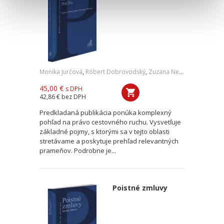
Monika Jurčová
,
Róbert Dobrovodský
,
Zuzana Nevolná
,
Andrea O
45,00 €
s DPH
42,86 €
bez DPH
Predkladaná publikácia ponúka komplexný
pohľad na právo cestovného ruchu. Vysvetľuje
základné pojmy, s ktorými sa v tejto oblasti
stretávame a poskytuje prehľad relevantných
prameňov. Podrobne je...
Poistné zmluvy