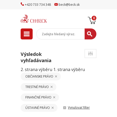
+
420
733
734
348
beck
@
beck
.sk
0
Výsledok
vyhľadávania
2. strana výběru
1. strana výběru
OBČIANSKE PRÁVO
TRESTNÉ PRÁVO
FINANČNÉ PRÁVO
Vynulovať filter
ÚSTAVNÉ PRÁVO