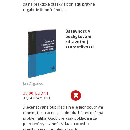
sa na praktické otázky z pohľadu právnej
regulácie finančného a...
Ústavnosť v
poskytovaní
zdravotnej
starostlivosti
Ján Drgonec
39,00 €
s DPH
37,14 €
bez DPH
„Recenzovaná publikácia nie je jednoduchým
čítaním, tak ako nie je jednoduchá ani riešená
problematika. Osobitne však pokladám za
potrebné vyzdvihnúť šírku autorovho
preniknutia do problematiky. Aj...