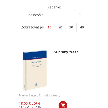
Radenie:
najnovšie
Zobrazovať po
10
20
30
40
Súhrnný trest
Martin Bargel
,
Tomáš Lisánsky
18,00 €
s DPH
17,14 €
bez DPH