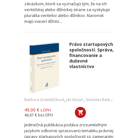
záväzkom, ktoré sa vyznačujú tým, že na ich
veriteľskej alebo dlžníckej strane sa vyskytuje
pluralita veriteľov alebo dlžníkov. Navonok
majú viacerí dlžníci...
Právo startupových
spoločností. Správa,
financovanie a
duševné
vlastníctvo
Barbora Grambličková
,
Ján Mazúr,
,
Stanislav Barkoci
49,00 €
s DPH
46,67 €
bez DPH
Jedinečná publikácia podáva zrozumiteľným
jazykom odborne spracovanú tematiku právnej
úpravy startupových spoločností so zameraním