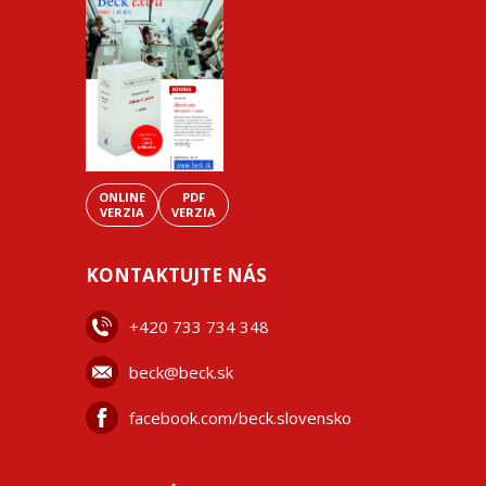
ONLINE
PDF
VERZIA
VERZIA
KONTAKTUJTE NÁS
+42
0 733 734 348
beck@beck.sk
facebook.com/beck.slovensko