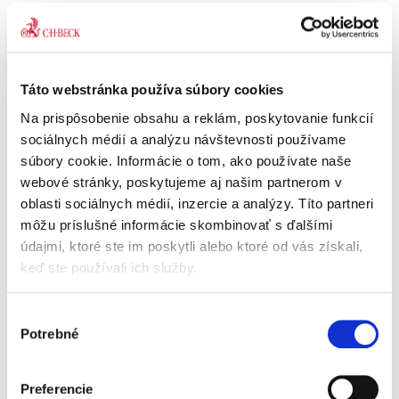
Maloletí - výživné a
neodkladné
opatrenia súdu
Táto webstránka používa súbory cookies
Na prispôsobenie obsahu a reklám, poskytovanie funkcií
sociálnych médií a analýzu návštevnosti používame
súbory cookie. Informácie o tom, ako používate naše
webové stránky, poskytujeme aj našim partnerom v
Vladimíra Slobodová
oblasti sociálnych médií, inzercie a analýzy. Títo partneri
23,00 €
s DPH
môžu príslušné informácie skombinovať s ďalšími
21,90 €
bez DPH
údajmi, ktoré ste im poskytli alebo ktoré od vás získali,
Publikácia má za úlohu vytvoriť ucelený
keď ste používali ich služby.
prehľad o inštitúte výživného na deti a
mechanizme neodkladných opatrení súdu v
zmysle Civilného mimosporového poriadku. Jej
Výber
úlohou je zamerať sa na...
Potrebné
súhlasu
Preferencie
Právny styk s