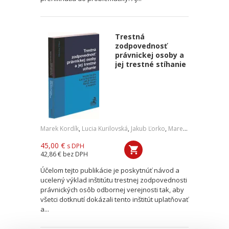
Trestná
zodpovednosť
právnickej osoby a
jej trestné stíhanie
Marek Kordík
,
Lucia Kurilovská
,
Jakub Ľorko
,
Marek Mezei
,
a kol.
45,00 €
s DPH
42,86 €
bez DPH
Účelom tejto publikácie je poskytnúť návod a
ucelený výklad inštitútu trestnej zodpovednosti
právnických osôb odbornej verejnosti tak, aby
všetci dotknutí dokázali tento inštitút uplatňovať
a...