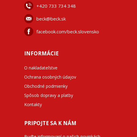
+42
0 733 734 348
beck@beck.sk
facebook.com/beck.slovensko
INFORMÁCIE
O nakladateľstve
Ochrana osobných údajov
Obchodné podmienky
Spôsob dopravy a platby
Kontakty
PRIPOJTE SA K NÁM
Buďte informovaní o našich novinkách,