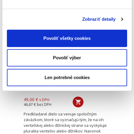
aktuálne spracovanie doposiaľ na poli
slovenskej odbornej právnickej literatúry
absentovalo. Zaoberá sa...
Zobraziť detaily
Judikatúra vo
Povoliť všetky cookies
veciach spoločných
dlhov a pohľadávok
a procesného
spoločenstva
Povoliť výber
Len potrebné cookies
Imrich Fekete
49,00 €
s DPH
46,67 €
bez DPH
Predkladané dielo sa venuje spoločným
záväzkom, ktoré sa vyznačujú tým, že na ich
veriteľskej alebo dlžníckej strane sa vyskytuje
pluralita veriteľov alebo dlžníkov. Navonok