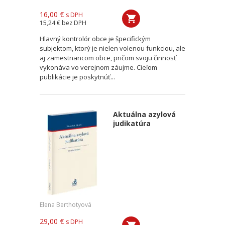
16,00 €
s DPH
15,24 €
bez DPH
Hlavný kontrolór obce je špecifickým
subjektom, ktorý je nielen volenou funkciou, ale
aj zamestnancom obce, pričom svoju činnosť
vykonáva vo verejnom záujme. Cieľom
publikácie je poskytnúť...
Aktuálna azylová
judikatúra
Elena Berthotyová
29,00 €
s DPH