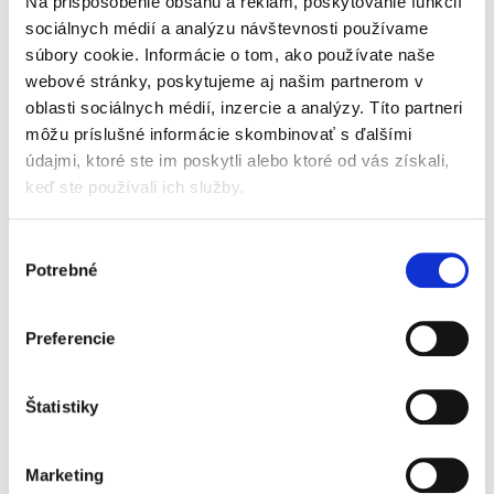
Na prispôsobenie obsahu a reklám, poskytovanie funkcií
Pre odborníkov špecializujúcich sa na oblasť
duševného vlastníctva je okrem historického
sociálnych médií a analýzu návštevnosti používame
vývoja označovania výrobkov dôležité poznať i
súbory cookie. Informácie o tom, ako používate naše
rozsudky a rozhodnutia Súdneho dvora EÚ vo
webové stránky, poskytujeme aj našim partnerom v
veciach označení...
oblasti sociálnych médií, inzercie a analýzy. Títo partneri
môžu príslušné informácie skombinovať s ďalšími
údajmi, ktoré ste im poskytli alebo ktoré od vás získali,
Súhrnný trest
keď ste používali ich služby.
Výber
Potrebné
súhlasu
Preferencie
Martin Bargel
,
Tomáš Lisánsky
18,00 €
Štatistiky
s DPH
17,14 €
bez DPH
Publikácia vysvetľuje pomerne zložitú oblasť
Marketing
trestného práva hmotného, ktorej podrobnejšie