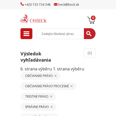
+
420
733
734
348
beck
@
beck
.sk
0
Výsledok
vyhľadávania
6. strana výběru
1. strana výběru
OBČIANSKE PRÁVO
OBČIANSKE PRÁVO PROCESNÉ
TRESTNÉ PRÁVO
SPRÁVNE PRÁVO