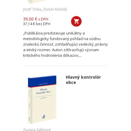
Jozef Tinka,
,
Dušan Kešický
39,00 €
s DPH
37,14 €
bez DPH
„Publikácia predstavuje unikátny a
metodologicky fundovaný pohľad na súdnu
znaleckú činnosť, zohľadňujúci vedecký, právny
a etický rozmer. Autori zdôrazňujú význam
kritického hodnotenia dôkazov,...
Hlavný kontrolór
obce
Zuzana Gálisová