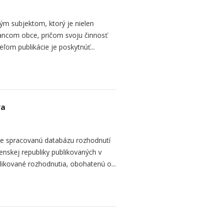
kým subjektom, ktorý je nielen
ancom obce, pričom svoju činnosť
ľom publikácie je poskytnúť...
ra
je spracovanú databázu rozhodnutí
nskej republiky publikovaných v
likované rozhodnutia, obohatenú o...