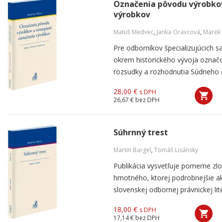
Označenia pôvodu výrobko
výrobkov
Matúš Medvec
,
Janka Oravcová
,
Marek
Pre odborníkov špecializujúcich s
okrem historického vývoja označo
rozsudky a rozhodnutia Súdneho d
28,00 €
s DPH
26,67 €
bez DPH
Súhrnný trest
Martin Bargel
,
Tomáš Lisánsky
Publikácia vysvetľuje pomerne zlo
hmotného, ktorej podrobnejšie ak
slovenskej odbornej právnickej lit
18,00 €
s DPH
17,14 €
bez DPH