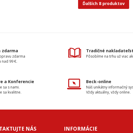
Ďalších 8 produktov
a zdarma
Tradičné nakladateľs
dopravu zdarma
Pôsobíme na trhu už viac ak
 nad 99 €.
e a Konferencie
Beck-online
e sa s nami.
Náš unikátny informačný sy
e sa kvalitne.
Vždy aktuálny, vždy online.
TAKTUJTE NÁS
INFORMÁCIE