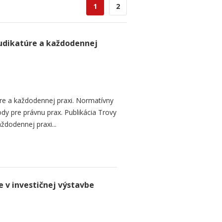
1
2
judikatúre a každodennej
úre a každodennej praxi. Normatívny
ody pre právnu prax. Publikácia Trovy
aždodennej praxi...
 v investičnej výstavbe