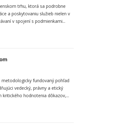
ovenskom trhu, ktorá sa podrobne
ce a poskytovaniu služieb nielen v
vaní v spojení s podmienkami...
dom
 a metodologicky fundovaný pohľad
ňujúci vedecký, právny a etický
 kritického hodnotenia dôkazov,...