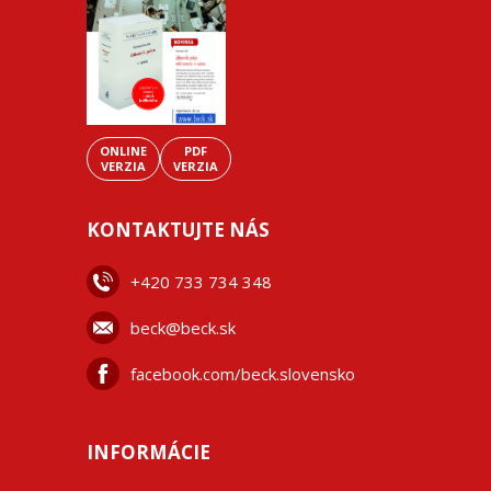
ONLINE
PDF
VERZIA
VERZIA
KONTAKTUJTE NÁS
+42
0 733 734 348
beck@beck.sk
facebook.com/beck.slovensko
INFORMÁCIE