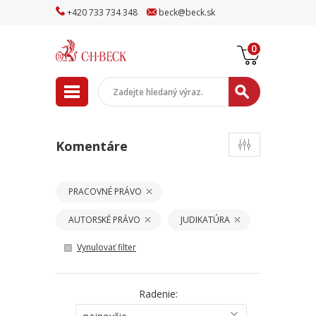
+
420
733
734
348
beck
@
beck
.sk
0
Komentáre
PRACOVNÉ PRÁVO
AUTORSKÉ PRÁVO
JUDIKATÚRA
Vynulovať filter
Radenie: