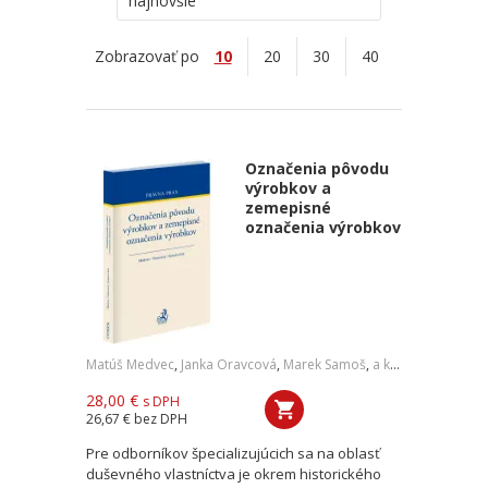
najnovšie
Zobrazovať po
10
20
30
40
Označenia pôvodu
výrobkov a
zemepisné
označenia výrobkov
Matúš Medvec
,
Janka Oravcová
,
Marek Samoš
,
a kol.
28,00 €
s DPH
26,67 €
bez DPH
Pre odborníkov špecializujúcich sa na oblasť
duševného vlastníctva je okrem historického