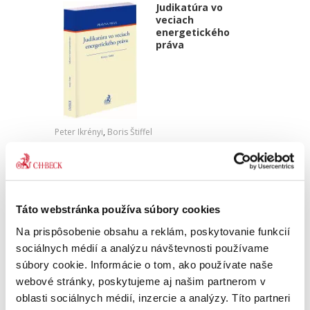
Judikatúra vo
veciach
energetického
práva
Peter Ikrényi
,
Boris Štiffel
39,00 €
s DPH
37,14 €
bez DPH
Kniha je prvou zbierkou judikatúry týkajúcej sa
energetického odvetvia v Slovenskej republike
Táto webstránka používa súbory cookies
a slúži ako pomôcka pre ďalšiu prácu s
normami energetického práva. Právna úprava
Na prispôsobenie obsahu a reklám, poskytovanie funkcií
energetického...
sociálnych médií a analýzu návštevnosti používame
súbory cookie. Informácie o tom, ako používate naše
webové stránky, poskytujeme aj našim partnerom v
Judikatúra vo
oblasti sociálnych médií, inzercie a analýzy. Títo partneri
veciach