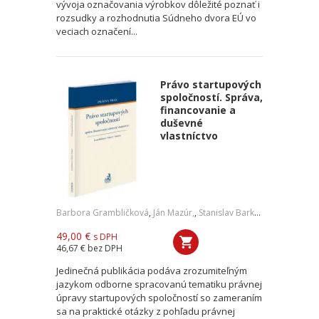
vývoja označovania výrobkov dôležité poznať i
rozsudky a rozhodnutia Súdneho dvora EÚ vo
veciach označení...
Právo startupových
spoločností. Správa,
financovanie a
duševné
vlastníctvo
Barbora Grambličková
,
Ján Mazúr,
,
Stanislav Barkoci
49,00 €
s DPH
46,67 €
bez DPH
Jedinečná publikácia podáva zrozumiteľným
jazykom odborne spracovanú tematiku právnej
úpravy startupových spoločností so zameraním
sa na praktické otázky z pohľadu právnej