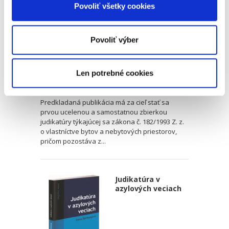
priestorov
Povoliť všetky cookies
Povoliť výber
Marek Valachovič
,
Marek Perdík
,
Silvia Valichnáčová
Len potrebné cookies
49,00 €
s DPH
46,67 €
bez DPH
Predkladaná publikácia má za cieľ stať sa
prvou ucelenou a samostatnou zbierkou
judikatúry týkajúcej sa zákona č. 182/1993 Z. z.
o vlastníctve bytov a nebytových priestorov,
pričom pozostáva z...
Judikatúra v
azylových veciach