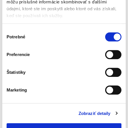
môžu príslušné informácie skombinovať s ďalšími
súkromného
poistného práva
údajmi, ktoré ste im poskytli alebo ktoré od vás získali,
keď ste používali ich služby.
Výber
Potrebné
súhlasu
Imrich Fekete
49,00 €
s DPH
Preferencie
46,67 €
bez DPH
Predkladané dielo má za cieľ previesť čitateľa
Štatistiky
celou šírkou právnych problémov, ktoré súvisia
so súkromným poistným právom tak, ako k ich
riešeniu pristupuje rozhodovacia prax
slovenských a českých...
Marketing
Judikatúra k
Zobraziť detaily
zákonu o
vlastníctve bytov a
nebytových