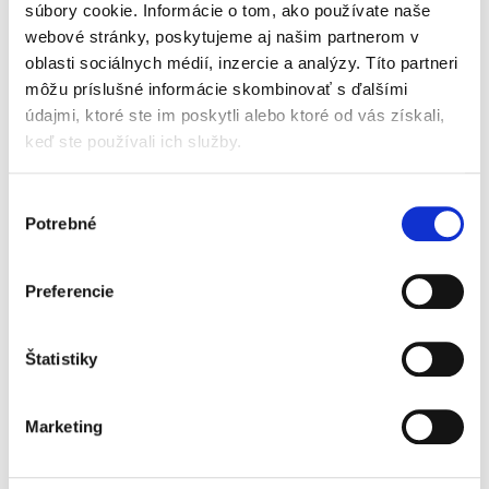
oblasti insolvenčného...
súbory cookie. Informácie o tom, ako používate naše
webové stránky, poskytujeme aj našim partnerom v
oblasti sociálnych médií, inzercie a analýzy. Títo partneri
Kryptoaktíva, ich
môžu príslušné informácie skombinovať s ďalšími
zdaňovanie
údajmi, ktoré ste im poskytli alebo ktoré od vás získali,
a exekúcia
keď ste používali ich služby.
Výber
Potrebné
súhlasu
Marko Putera
Preferencie
22,00 €
s DPH
20,95 €
bez DPH
Štatistiky
Kryptoaktíva predstavujú relatívne nový
svetový fenomén, ktorého skúmanie si
vyžaduje interdisciplinárny prístup, ako aj
Marketing
znalosť technických aspektov spojených s ich
fungovaním. Predkladaná...