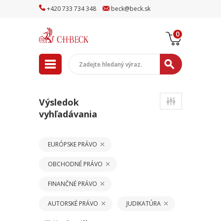
+
420
733
734
348
beck
@
beck
.sk
0
Výsledok
vyhľadávania
EURÓPSKE PRÁVO
OBCHODNÉ PRÁVO
FINANČNÉ PRÁVO
AUTORSKÉ PRÁVO
JUDIKATÚRA