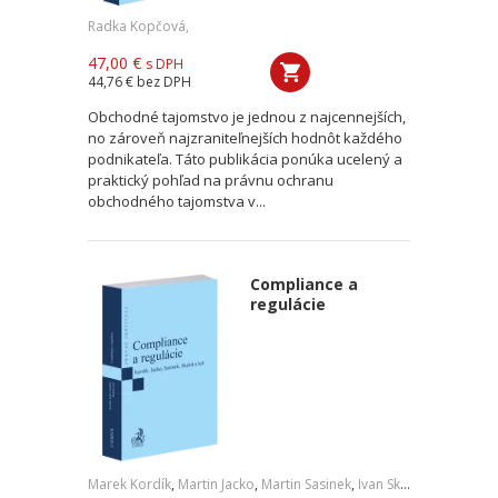
Radka Kopčová,
47,00 €
s DPH
44,76 €
bez DPH
Obchodné tajomstvo je jednou z najcennejších,
no zároveň najzraniteľnejších hodnôt každého
podnikateľa. Táto publikácia ponúka ucelený a
praktický pohľad na právnu ochranu
obchodného tajomstva v...
Compliance a
regulácie
Marek Kordík
,
Martin Jacko
,
Martin Sasinek
,
Ivan Skaloš
,
a kol.