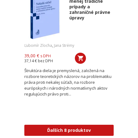
menej tradičné
prípady a
zahraničné právne
úpravy
Ľubomír Zlocha
,
Jana Strémy
39,00 €
s DPH
37,14 €
bez DPH
Štruktúra diela je premyslená, založená na
rozbore teoretických názorov na problematiku
práva proti nekalej súťaži, na rozbore
európskych i národných normatívnych aktov
regulujúcich právo proti...
Ďalších 8 produktov