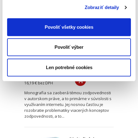
Zobraziť detaily
Zodpovednosť za
použitie a zdieľanie
digitálneho obsahu
Povoliť všetky cookies
na internete
Povoliť výber
Len potrebné cookies
Lukáš Macko,
17,00 €
s DPH
16,19 €
bez DPH
Monografia sa zaoberá témou zodpovednosti
v autorskom práve, a to primárne v súvislosti s
využívaním internetu. Jej nosnou časťou je
rozobratie problematiky viacerých konceptov
zodpovednosti, a to...