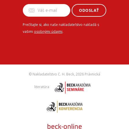
ODOSLAŤ
Prečítajte si, ako naše nakladateľstvo nakladá s
vašimi
osobnými údajmi
.
© Nakladateľstvo C. H. Beck,
2026 Právnická
literatúra