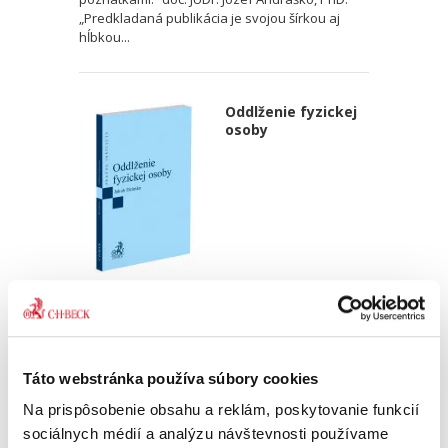
„Predkladaná publikácia je svojou šírkou aj
hĺbkou...
Oddlženie fyzickej
osoby
Jakub Dzimko
25,00 €
s DPH
23,81 €
bez DPH
Predkladaná monografia venujúca sa inštitútu
Táto webstránka používa súbory cookies
oddlženia fyzickej osoby po jeho rozsiahlej
Na prispôsobenie obsahu a reklám, poskytovanie funkcií
novelizácii v roku 2017 predstavuje prvé
ucelené spracovanie tejto problematiky v
sociálnych médií a analýzu návštevnosti používame