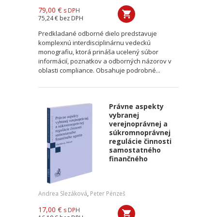
79,00 €
s DPH
75,24 €
bez DPH
Predkladané odborné dielo predstavuje
komplexnú interdisciplinárnu vedeckú
monografiu, ktorá prináša ucelený súbor
informácií, poznatkov a odborných názorov v
oblasti compliance. Obsahuje podrobné...
Právne aspekty
vybranej
verejnoprávnej a
súkromnoprávnej
regulácie činnosti
samostatného
finančného
Andrea Slezáková
,
Peter Pénzeš
17,00 €
s DPH