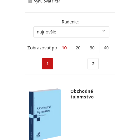
Vynulovať filter
Radenie:
najnovšie
Zobrazovať po
10
20
30
40
1
2
Obchodné
tajomstvo