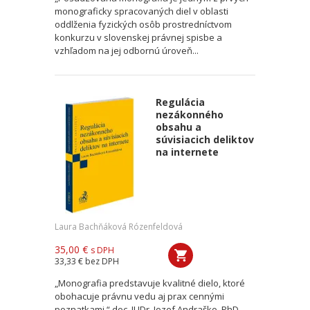
monograficky spracovaných diel v oblasti
oddlženia fyzických osôb prostredníctvom
konkurzu v slovenskej právnej spisbe a
vzhľadom na jej odbornú úroveň...
Regulácia
nezákonného
obsahu a
súvisiacich deliktov
na internete
Laura Bachňáková Rózenfeldová
35,00 €
s DPH
33,33 €
bez DPH
„Monografia predstavuje kvalitné dielo, ktoré
obohacuje právnu vedu aj prax cennými
poznatkami.“ doc. JUDr. Jozef Andraško, PhD.