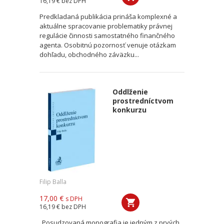
16,19 €
bez DPH
Predkladaná publikácia prináša komplexné a
aktuálne spracovanie problematiky právnej
regulácie činnosti samostatného finančného
agenta. Osobitnú pozornosť venuje otázkam
dohľadu, obchodného záväzku...
Oddlženie
prostredníctvom
konkurzu
Filip Balla
17,00 €
s DPH
16,19 €
bez DPH
„Posudzovaná monografia je jedným z prvých