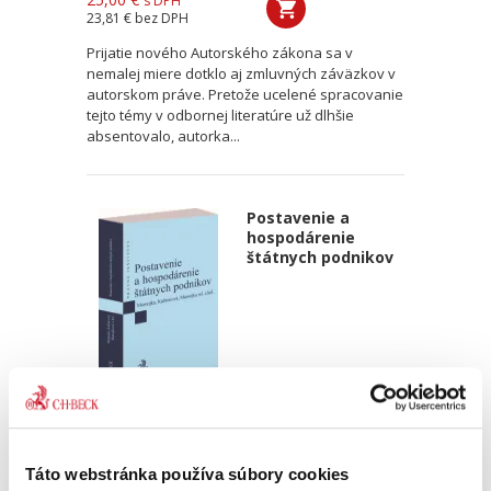
s DPH
23,81 €
bez DPH
Prijatie nového Autorského zákona sa v
nemalej miere dotklo aj zmluvných záväzkov v
autorskom práve. Pretože ucelené spracovanie
tejto témy v odbornej literatúre už dlhšie
absentovalo, autorka...
Postavenie a
hospodárenie
štátnych podnikov
Mojmír Mamojka
,
Soňa Kubincová
,
Mojmír Mamojka ml.
,
a kol.
55,00 €
s DPH
52,38 €
bez DPH
Táto webstránka používa súbory cookies