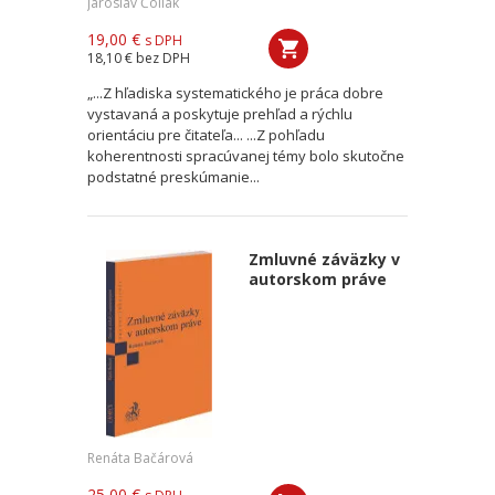
Jaroslav Čollák
19,00 €
s DPH
18,10 €
bez DPH
„...Z hľadiska systematického je práca dobre
vystavaná a poskytuje prehľad a rýchlu
orientáciu pre čitateľa... ...Z pohľadu
koherentnosti spracúvanej témy bolo skutočne
podstatné preskúmanie...
Zmluvné záväzky v
autorskom práve
Renáta Bačárová
25,00 €