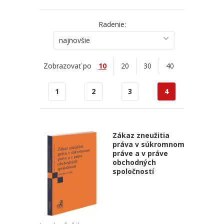
Radenie:
najnovšie
Zobrazovať po
10
20
30
40
1
2
3
4
Zákaz zneužitia
práva v súkromnom
práve a v práve
obchodných
spoločností