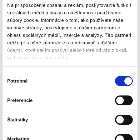
Kolektív renomovaných autorov predkladá
Na prispôsobenie obsahu a reklám, poskytovanie funkcií
podrobnú analýzu aktuálnej, značne
sociálnych médií a analýzu návštevnosti používame
„rozkolísanej“ a nedostatočne prehľadnej
súbory cookie. Informácie o tom, ako používate naše
právnej úpravy štátnych podnikov. Publikácia
taktiež poukazuje na prekrývanie...
webové stránky, poskytujeme aj našim partnerom v
oblasti sociálnych médií, inzercie a analýzy. Títo partneri
môžu príslušné informácie skombinovať s ďalšími
údajmi, ktoré ste im poskytli alebo ktoré od vás získali,
Alternatívne tresty
keď ste používali ich služby.
Výber
Potrebné
súhlasu
Preferencie
Tomáš Strémy
,
Jaroslav Klátik
25,00 €
s DPH
Štatistiky
23,81 €
bez DPH
Alternatívne tresty predstavujú jedinečnú
publikáciu od popredných odborníkov
Marketing