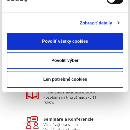
pôsobiacich v trestnoprávnej oblasti. Okrem
uceleného a dôkladného rozboru slovenskej
právnej úpravy alternatívnych...
Zobraziť detaily
Povoliť všetky cookies
Povoliť výber
Doprava zdarma
Získajte dopravu zdarma
pri nákupu nad 99 €.
Len potrebné cookies
Tradičné nakladateľstvo
Pôsobíme na trhu už viac ako 11
rokov.
Semináre a Konferencie
Vzdelávajte sa s nami.
Vzdelávajte sa kvalitne.