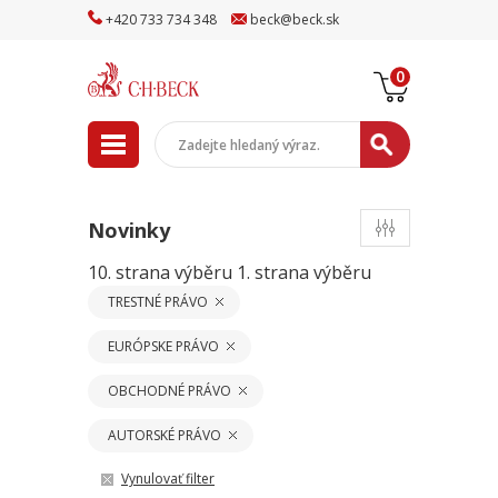
+
420
733
734
348
beck
@
beck
.sk
0
Novinky
10. strana výběru
1. strana výběru
TRESTNÉ PRÁVO
EURÓPSKE PRÁVO
OBCHODNÉ PRÁVO
AUTORSKÉ PRÁVO
Vynulovať filter