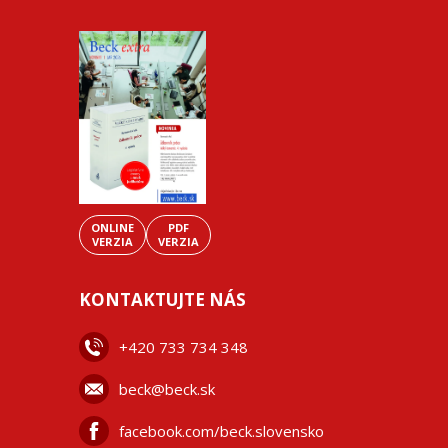
ONLINE
PDF
VERZIA
VERZIA
KONTAKTUJTE NÁS
+42
0 733 734 348
beck@beck.sk
facebook.com/beck.slovensko