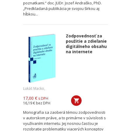
poznatkami.“ doc. JUDr. Jozef Andraško, PhD.
„Predkladaná publikácia je svojou šírkou aj
hĺbkou...
Zodpovednosť za
použitie a zdieľanie
digitálneho obsahu
na internete
Lukáš Macko,
17,00 €
s DPH
16,19 €
bez DPH
Monografia sa zaoberá témou zodpovednosti
v autorskom práve, a to primárne v súvislosti s
využívaním internetu. Jej nosnou časťou je
rozobratie problematiky viacerých konceptov