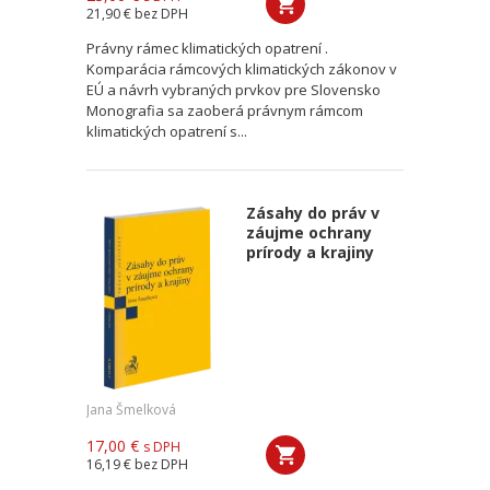
21,90 €
bez DPH
Právny rámec klimatických opatrení .
Komparácia rámcových klimatických zákonov v
EÚ a návrh vybraných prvkov pre Slovensko
Monografia sa zaoberá právnym rámcom
klimatických opatrení s...
Zásahy do práv v
záujme ochrany
prírody a krajiny
Jana Šmelková
17,00 €
s DPH
16,19 €
bez DPH