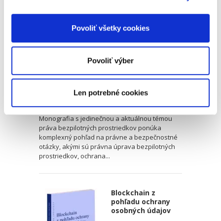
súvisiace
bezpečnostné
aspekty
Povoliť všetky cookies
Povoliť výber
Mária Mamojková
Len potrebné cookies
20,00 €
s DPH
19,05 €
bez DPH
Monografia s jedinečnou a aktuálnou témou
práva bezpilotných prostriedkov ponúka
komplexný pohľad na právne a bezpečnostné
otázky, akými sú právna úprava bezpilotných
prostriedkov, ochrana...
Blockchain z
pohľadu ochrany
osobných údajov