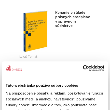
Konanie o súlade
právnych predpisov
v správnom
súdnictve
Lukáš Tomaš
25,00 €
s DPH
23,81 €
bez DPH
Predkladaná publikácia sa venuje prieskumu
právnych predpisov v správnom súdnictve. Jej
Táto webstránka používa súbory cookies
dominantným cieľom je analýza poznatkov o
kontrole normotvorby územnej samosprávy
Na prispôsobenie obsahu a reklám, poskytovanie funkcií
správnymi súdmi, vecné...
sociálnych médií a analýzu návštevnosti používame
súbory cookie. Informácie o tom, ako používate naše