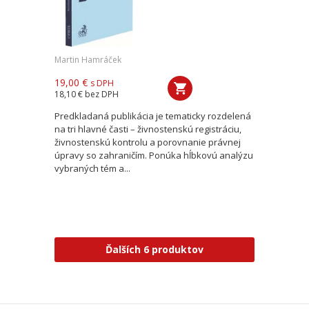
Martin Hamráček
19,00 €
s DPH
18,10 €
bez DPH
Predkladaná publikácia je tematicky rozdelená
na tri hlavné časti – živnostenskú registráciu,
živnostenskú kontrolu a porovnanie právnej
úpravy so zahraničím. Ponúka hĺbkovú analýzu
vybraných tém a...
Ďalších 6 produktov