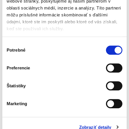
webové stránky, poskytujeme aj našim partnerom v
Právne aspekty
oblasti sociálnych médií, inzercie a analýzy. Títo partneri
automatizovaných
vozidiel
môžu príslušné informácie skombinovať s ďalšími
údajmi, ktoré ste im poskytli alebo ktoré od vás získali,
keď ste používali ich služby.
Výber
Potrebné
súhlasu
Jozef Andraško
,
a kol.
32,00 €
s DPH
Preferencie
30,48 €
bez DPH
Publikácia predstavuje originálny počin, pričom
ide o tému, ktorá má a v najbližších rokoch aj
Štatistiky
bude mať významný vplyv na naše
každodenné životy. Z právneho hľadiska
ovplyvňuje zavádzanie vozidiel,...
Marketing
Právo bezpilotných
Zobraziť detaily
prostriedkov a