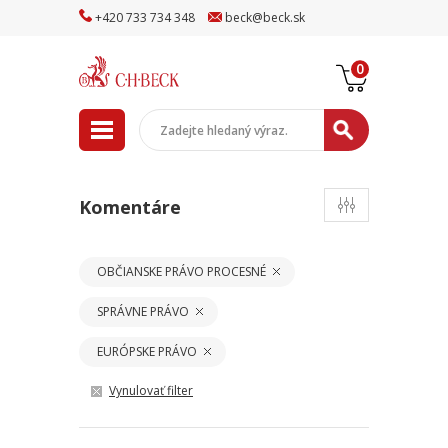
+
420
733
734
348
beck
@
beck
.sk
0
Komentáre
OBČIANSKE PRÁVO PROCESNÉ
SPRÁVNE PRÁVO
EURÓPSKE PRÁVO
Vynulovať filter