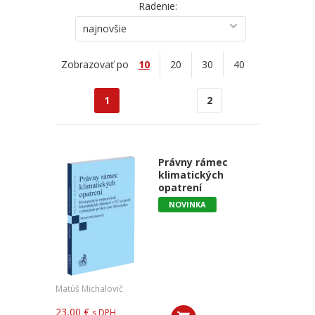
Radenie:
najnovšie
Zobrazovať po
10
20
30
40
1
2
Právny rámec
klimatických
opatrení
NOVINKA
Matúš Michalovič
23,00 €
s DPH