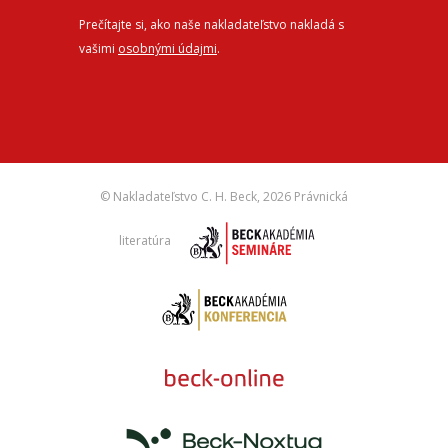
Prečítajte si, ako naše nakladateľstvo nakladá s
vašimi
osobnými údajmi
.
© Nakladateľstvo C. H. Beck,
2026 Právnická
literatúra