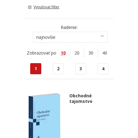
Vynulovať filter
Radenie:
najnovšie
Zobrazovať po
10
20
30
40
1
2
3
4
Obchodné
tajomstvo