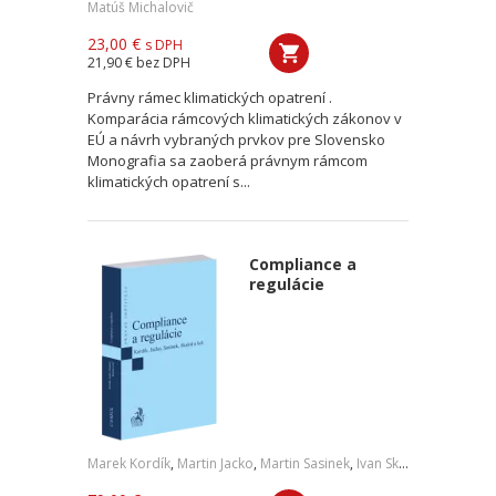
Matúš Michalovič
23,00 €
s DPH
21,90 €
bez DPH
Právny rámec klimatických opatrení .
Komparácia rámcových klimatických zákonov v
EÚ a návrh vybraných prvkov pre Slovensko
Monografia sa zaoberá právnym rámcom
klimatických opatrení s...
Compliance a
regulácie
Marek Kordík
,
Martin Jacko
,
Martin Sasinek
,
Ivan Skaloš
,
a kol.