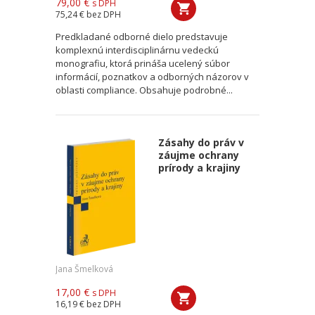
79,00 €
s DPH
75,24 €
bez DPH
Predkladané odborné dielo predstavuje
komplexnú interdisciplinárnu vedeckú
monografiu, ktorá prináša ucelený súbor
informácií, poznatkov a odborných názorov v
oblasti compliance. Obsahuje podrobné...
Zásahy do práv v
záujme ochrany
prírody a krajiny
Jana Šmelková
17,00 €
s DPH
16,19 €
bez DPH