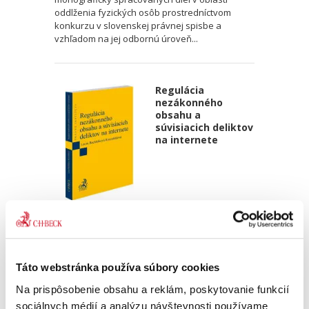
oddlženia fyzických osôb prostredníctvom
konkurzu v slovenskej právnej spisbe a
vzhľadom na jej odbornú úroveň...
Regulácia
nezákonného
obsahu a
súvisiacich deliktov
na internete
Laura Bachňáková Rózenfeldová
35,00 €
s DPH
33,33 €
bez DPH
Táto webstránka používa súbory cookies
„Monografia predstavuje kvalitné dielo, ktoré
obohacuje právnu vedu aj prax cennými
Na prispôsobenie obsahu a reklám, poskytovanie funkcií
poznatkami.“ doc. JUDr. Jozef Andraško, PhD.
sociálnych médií a analýzu návštevnosti používame