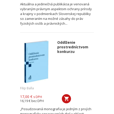
Aktuálna a jedinečná publikácia je venovaná
vybraným právnym aspektom ochrany prírody
a krajiny v podmienkach Slovenskej republiky
so zameraním na možné zásahy do práv
fyzických osôb a právnických...
Oddlženie
prostredníctvom
konkurzu
Filip Balla
17,00 €
s DPH
16,19 €
bez DPH
„Posudzovaná monografia je jedným z prvých
monograficky spracovaných diel v oblasti