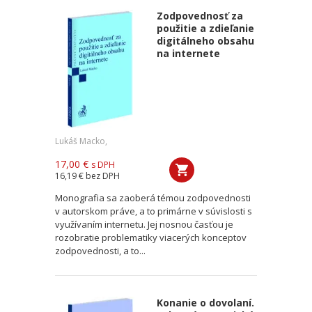
Zodpovednosť za
použitie a zdieľanie
digitálneho obsahu
na internete
Lukáš Macko,
17,00 €
s DPH
16,19 €
bez DPH
Monografia sa zaoberá témou zodpovednosti
v autorskom práve, a to primárne v súvislosti s
využívaním internetu. Jej nosnou časťou je
rozobratie problematiky viacerých konceptov
zodpovednosti, a to...
Konanie o dovolaní.