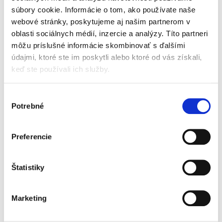
„Predkladaná publikácia je svojou šírkou aj
súbory cookie. Informácie o tom, ako používate naše
hĺbkou...
webové stránky, poskytujeme aj našim partnerom v
oblasti sociálnych médií, inzercie a analýzy. Títo partneri
môžu príslušné informácie skombinovať s ďalšími
Oddlženie fyzickej
osoby
údajmi, ktoré ste im poskytli alebo ktoré od vás získali,
keď ste používali ich služby.
Výber
Potrebné
súhlasu
Jakub Dzimko
Preferencie
25,00 €
s DPH
23,81 €
bez DPH
Štatistiky
Predkladaná monografia venujúca sa inštitútu
oddlženia fyzickej osoby po jeho rozsiahlej
novelizácii v roku 2017 predstavuje prvé
Marketing
ucelené spracovanie tejto problematiky v
oblasti insolvenčného...