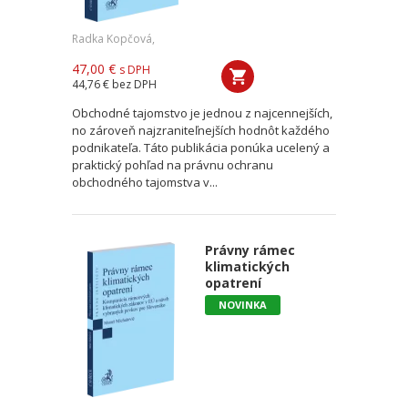
Radka Kopčová,
47,00 €
s DPH
44,76 €
bez DPH
Obchodné tajomstvo je jednou z najcennejších,
no zároveň najzraniteľnejších hodnôt každého
podnikateľa. Táto publikácia ponúka ucelený a
praktický pohľad na právnu ochranu
obchodného tajomstva v...
Právny rámec
klimatických
opatrení
NOVINKA