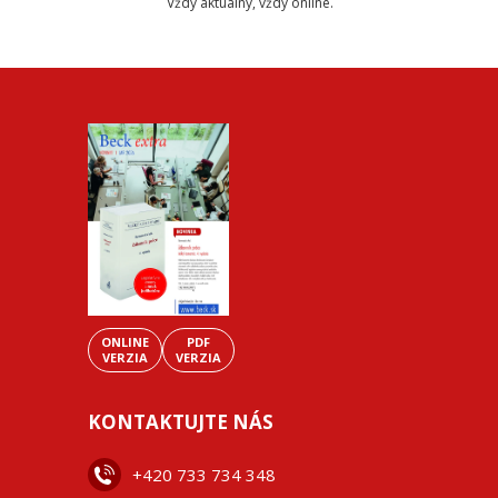
Vždy aktuálny, vždy online.
ONLINE
PDF
VERZIA
VERZIA
KONTAKTUJTE NÁS
+42
0 733 734 348