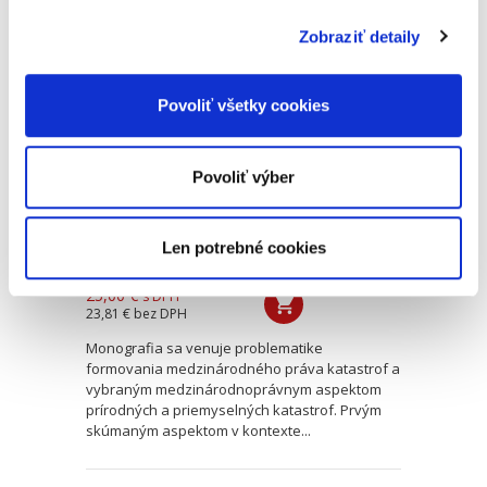
Zobraziť detaily
Medzinárodnoprávne
aspekty prírodných
a priemyselných
Povoliť všetky cookies
katastrof
Povoliť výber
Len potrebné cookies
Lucia Bakošová
25,00 €
s DPH
23,81 €
bez DPH
Monografia sa venuje problematike
formovania medzinárodného práva katastrof a
vybraným medzinárodnoprávnym aspektom
prírodných a priemyselných katastrof. Prvým
skúmaným aspektom v kontexte...