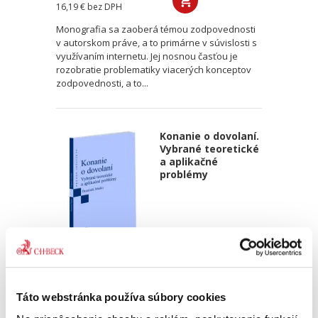
16,19 €
bez DPH
Monografia sa zaoberá témou zodpovednosti
v autorskom práve, a to primárne v súvislosti s
využívaním internetu. Jej nosnou časťou je
rozobratie problematiky viacerých konceptov
zodpovednosti, a to...
Konanie o dovolaní.
Vybrané teoretické
a aplikačné
problémy
Dominik Marko
16,00 €
s DPH
Táto webstránka používa súbory cookies
15,24 €
bez DPH