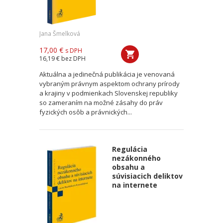
Jana Šmelková
17,00 €
s DPH
16,19 €
bez DPH
Aktuálna a jedinečná publikácia je venovaná
vybraným právnym aspektom ochrany prírody
a krajiny v podmienkach Slovenskej republiky
so zameraním na možné zásahy do práv
fyzických osôb a právnických...
Regulácia
nezákonného
obsahu a
súvisiacich deliktov
na internete