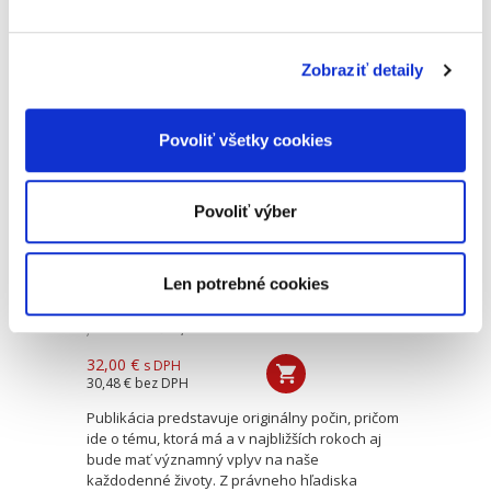
dominantným cieľom je analýza poznatkov o
kontrole normotvorby územnej samosprávy
správnymi súdmi, vecné...
Zobraziť detaily
Právne aspekty
Povoliť všetky cookies
automatizovaných
vozidiel
Povoliť výber
Len potrebné cookies
Jozef Andraško
,
a kol.
32,00 €
s DPH
30,48 €
bez DPH
Publikácia predstavuje originálny počin, pričom
ide o tému, ktorá má a v najbližších rokoch aj
bude mať významný vplyv na naše
každodenné životy. Z právneho hľadiska