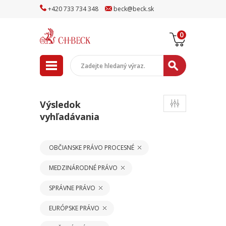
+
420
733
734
348
beck
@
beck
.sk
0
Výsledok
vyhľadávania
OBČIANSKE PRÁVO PROCESNÉ
MEDZINÁRODNÉ PRÁVO
SPRÁVNE PRÁVO
EURÓPSKE PRÁVO