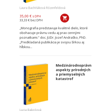
Laura Bachňáková Rózenfeldová
35,00 €
s DPH
33,33 €
bez DPH
„Monografia predstavuje kvalitné dielo, ktoré
obohacuje právnu vedu aj prax cennými
poznatkami.“ doc. JUDr. Jozef Andraško, PhD.
„Predkladaná publikácia je svojou šírkou aj
hĺbkou...
Medzinárodnoprávne
aspekty prírodných
a priemyselných
katastrof
Lucia Bakošová