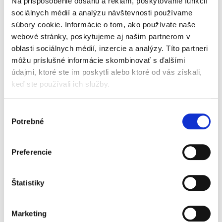
Na prispôsobenie obsahu a reklám, poskytovanie funkcií
Kniha ponúka čitateľom výklad právnej úpravy
dovolacieho konania v civilnom sporovom
sociálnych médií a analýzu návštevnosti používame
konaní s osobitným zameraním sa na vybrané
súbory cookie. Informácie o tom, ako používate naše
oblasti, ktoré vyvolávajú otázky. Pracuje pritom
webové stránky, poskytujeme aj našim partnerom v
nielen so závermi...
oblasti sociálnych médií, inzercie a analýzy. Títo partneri
môžu príslušné informácie skombinovať s ďalšími
údajmi, ktoré ste im poskytli alebo ktoré od vás získali,
Konanie o súlade
keď ste používali ich služby.
právnych predpisov
v správnom
súdnictve
Výber
Potrebné
súhlasu
Preferencie
Lukáš Tomaš
25,00 €
Štatistiky
s DPH
23,81 €
bez DPH
Predkladaná publikácia sa venuje prieskumu
Marketing
právnych predpisov v správnom súdnictve. Jej