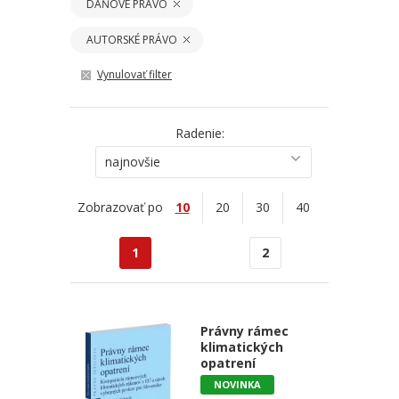
DAŇOVÉ PRÁVO
AUTORSKÉ PRÁVO
Vynulovať filter
Radenie:
najnovšie
Zobrazovať po
10
20
30
40
1
2
Právny rámec
klimatických
opatrení
NOVINKA