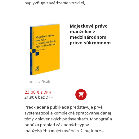
ovplyvňuje zavádzanie vozidiel,...
Majetkové právo
manželov v
medzinárodnom
práve súkromnom
Ľuboslav Sisák
23,00 €
s DPH
21,90 €
bez DPH
Predkladaná publikácia predstavuje prvé
systematické a komplexné spracovanie danej
témy v slovenských podmienkach. Monografia
ponúka prehľad základných typov
manželského majetkového režimu, ktoré...