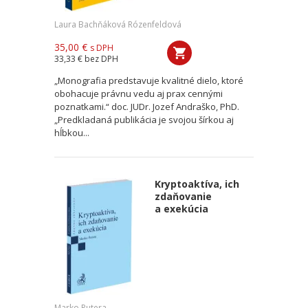
Laura Bachňáková Rózenfeldová
35,00 €
s DPH
33,33 €
bez DPH
„Monografia predstavuje kvalitné dielo, ktoré
obohacuje právnu vedu aj prax cennými
poznatkami.“ doc. JUDr. Jozef Andraško, PhD.
„Predkladaná publikácia je svojou šírkou aj
hĺbkou...
Kryptoaktíva, ich
zdaňovanie
a exekúcia
Marko Putera