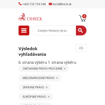
+
420
733
734
348
beck
@
beck
.sk
0
Výsledok
vyhľadávania
6. strana výběru
1. strana výběru
OBČIANSKE PRÁVO PROCESNÉ
MEDZINÁRODNÉ PRÁVO
SPRÁVNE PRÁVO
EURÓPSKE PRÁVO