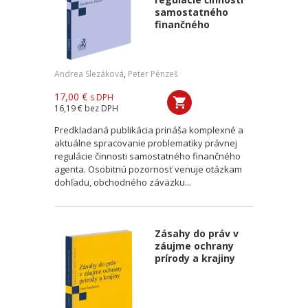
samostatného
finančného
Andrea Slezáková
,
Peter Pénzeš
17,00 €
s DPH
16,19 €
bez DPH
Predkladaná publikácia prináša komplexné a
aktuálne spracovanie problematiky právnej
regulácie činnosti samostatného finančného
agenta. Osobitnú pozornosť venuje otázkam
dohľadu, obchodného záväzku...
Zásahy do práv v
záujme ochrany
prírody a krajiny