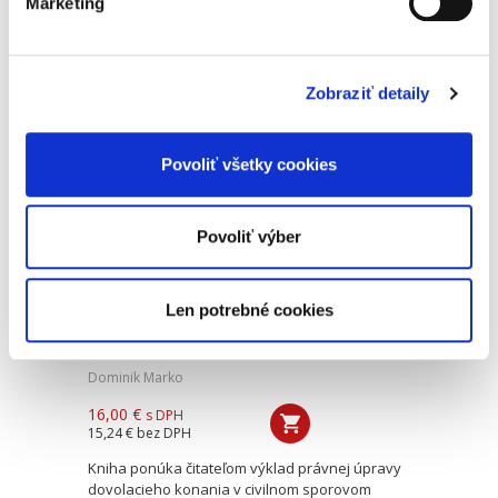
Marketing
Monografia sa zaoberá témou zodpovednosti
v autorskom práve, a to primárne v súvislosti s
využívaním internetu. Jej nosnou časťou je
rozobratie problematiky viacerých konceptov
Zobraziť detaily
zodpovednosti, a to...
Povoliť všetky cookies
Konanie o dovolaní.
Vybrané teoretické
a aplikačné
problémy
Povoliť výber
Len potrebné cookies
Dominik Marko
16,00 €
s DPH
15,24 €
bez DPH
Kniha ponúka čitateľom výklad právnej úpravy
dovolacieho konania v civilnom sporovom