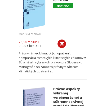
NOVINKA
Matúš Michalovič
23,00 €
s DPH
21,90 €
bez DPH
Právny rámec klimatických opatrení .
Komparácia rámcových klimatických zákonov v
EÚ a návrh vybraných prvkov pre Slovensko
Monografia sa zaoberá právnym rámcom
klimatických opatrení s...
Právne aspekty
vybranej
verejnoprávnej a
súkromnoprávnej
regulácie činnosti