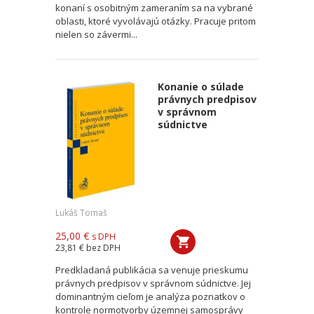
konaní s osobitným zameraním sa na vybrané
oblasti, ktoré vyvolávajú otázky. Pracuje pritom
nielen so závermi...
Konanie o súlade
právnych predpisov
v správnom
súdnictve
Lukáš Tomaš
25,00 €
s DPH
23,81 €
bez DPH
Predkladaná publikácia sa venuje prieskumu
právnych predpisov v správnom súdnictve. Jej
dominantným cieľom je analýza poznatkov o
kontrole normotvorby územnej samosprávy