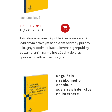
Jana Šmelková
17,00 €
s DPH
16,19 €
bez DPH
Aktuálna a jedinečná publikácia je venovaná
vybraným právnym aspektom ochrany prírody
a krajiny v podmienkach Slovenskej republiky
so zameraním na možné zásahy do práv
fyzických osôb a právnických...
Regulácia
nezákonného
obsahu a
súvisiacich deliktov
na internete