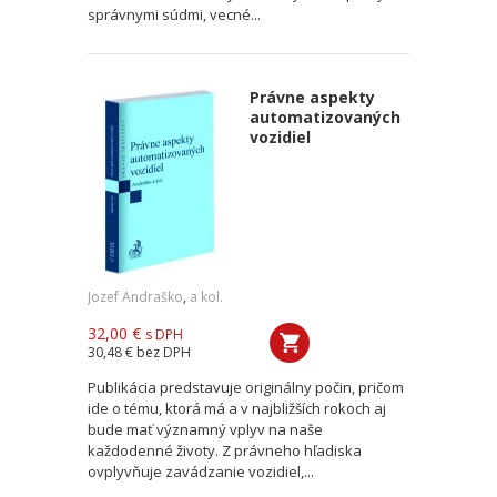
správnymi súdmi, vecné...
Právne aspekty
automatizovaných
vozidiel
Jozef Andraško
,
a kol.
32,00 €
s DPH
30,48 €
bez DPH
Publikácia predstavuje originálny počin, pričom
ide o tému, ktorá má a v najbližších rokoch aj
bude mať významný vplyv na naše
každodenné životy. Z právneho hľadiska
ovplyvňuje zavádzanie vozidiel,...