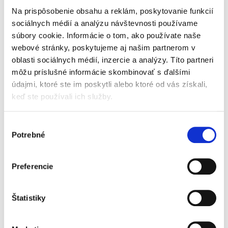
23,81 €
bez DPH
Na prispôsobenie obsahu a reklám, poskytovanie funkcií
Monografia sa venuje problematike
sociálnych médií a analýzu návštevnosti používame
formovania medzinárodného práva katastrof a
súbory cookie. Informácie o tom, ako používate naše
vybraným medzinárodnoprávnym aspektom
webové stránky, poskytujeme aj našim partnerom v
prírodných a priemyselných katastrof. Prvým
oblasti sociálnych médií, inzercie a analýzy. Títo partneri
skúmaným aspektom v kontexte...
môžu príslušné informácie skombinovať s ďalšími
údajmi, ktoré ste im poskytli alebo ktoré od vás získali,
keď ste používali ich služby.
Zodpovednosť za
použitie a zdieľanie
digitálneho obsahu
Výber
na internete
Potrebné
súhlasu
Preferencie
Lukáš Macko,
Štatistiky
17,00 €
s DPH
16,19 €
bez DPH