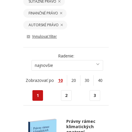
SÚŤAŽNÉ PRÁVO
FINANČNÉ PRÁVO
AUTORSKÉ PRÁVO
Vynulovať filter
Radenie:
najnovšie
Zobrazovať po
10
20
30
40
1
2
3
Právny rámec
klimatických
opatrení