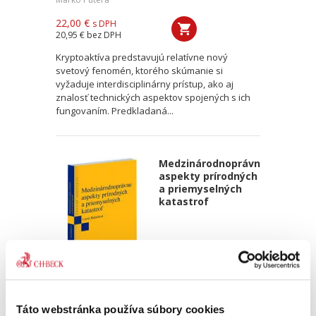
22,00 €
s DPH
20,95 €
bez DPH
Kryptoaktíva predstavujú relatívne nový
svetový fenomén, ktorého skúmanie si
vyžaduje interdisciplinárny prístup, ako aj
znalosť technických aspektov spojených s ich
fungovaním. Predkladaná...
Medzinárodnoprávne
aspekty prírodných
a priemyselných
katastrof
Lucia Bakošová
Táto webstránka používa súbory cookies
25,00 €
s DPH