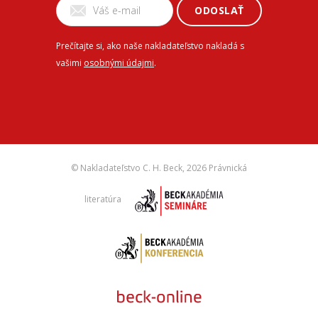
ODOSLAŤ
Prečítajte si, ako naše nakladateľstvo nakladá s
vašimi
osobnými údajmi
.
© Nakladateľstvo C. H. Beck,
2026 Právnická
literatúra