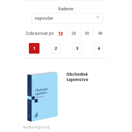
Radenie:
najnovšie
Zobrazovať po
10
20
30
40
1
2
3
4
Obchodné
tajomstvo
Radka Kopčová,