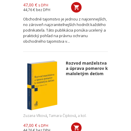
47,00 €
s DPH
44,76 €
bez DPH
Obchodné tajomstvo je jednou z najcennejších,
no zároveň najzraniteľnejších hodnôt každého
podnikateľa. Táto publikácia ponúka ucelený a
praktický pohľad na právnu ochranu
obchodného tajomstva v...
Rozvod manželstva
a úprava pomerov k
maloletým deťom
Zuzana Vlková
,
Tamara Čipková
,
a kol.
47,00 €
s DPH
44,76 €
bez DPH