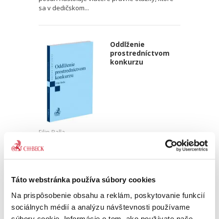
sa v dedičskom...
Oddlženie
prostredníctvom
konkurzu
Filip Balla
17,00 €
s DPH
16,19 €
bez DPH
„Posudzovaná monografia je jedným z prvých
Táto webstránka používa súbory cookies
monograficky spracovaných diel v oblasti
oddlženia fyzických osôb prostredníctvom
Na prispôsobenie obsahu a reklám, poskytovanie funkcií
konkurzu v slovenskej právnej spisbe a
sociálnych médií a analýzu návštevnosti používame
vzhľadom na jej odbornú úroveň...
súbory cookie. Informácie o tom, ako používate naše