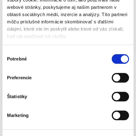
webové stránky, poskytujeme aj našim partnerom v
oblasti sociálnych médií, inzercie a analýzy. Títo partneri
Náhrada
môžu príslušné informácie skombinovať s ďalšími
nemajetkovej ujmy
pozostalých
údajmi, ktoré ste im poskytli alebo ktoré od vás získali,
blízkych osôb
keď ste používali ich služby.
Výber
Potrebné
súhlasu
Marianna Novotná
,
Veronika Zoričáková
Preferencie
25,00 €
s DPH
23,81 €
bez DPH
Publikácia komplexne spracováva
Štatistiky
problematiku náhrady nemajetkovej ujmy tých,
ktorí ujmu utrpeli v dôsledku smrti alebo
závažného ublíženia na zdraví svojich blízkych
Marketing
osôb. Úprava týchto vzťahov...