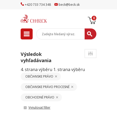
+
420
733
734
348
beck
@
beck
.sk
0
Výsledok
vyhľadávania
4. strana výběru
1. strana výběru
OBČIANSKE PRÁVO
OBČIANSKE PRÁVO PROCESNÉ
OBCHODNÉ PRÁVO
Vynulovať filter