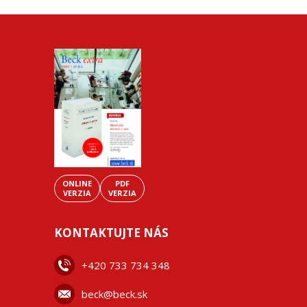
ONLINE
PDF
VERZIA
VERZIA
KONTAKTUJTE NÁS
+42
0 733 734 348
beck@beck.sk