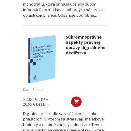
monografiu, ktorá prináša ucelený súbor
informácií, poznatkov a odborných názorov v
oblasti compliance. Obsahuje podrobné...
Súkromnoprávne
aspekty právnej
úpravy digitálneho
dedičstva
Karin Raková
22,00 €
s DPH
20,95 €
bez DPH
Digitálne prostredie sa v súčasnosti stalo
priestorom, v ktorom sa stretávajú majetkové
hodnoty a osobné záujmy jednotlivca. Tento
posun nastoľuje viaceré právne otázky, ktoré