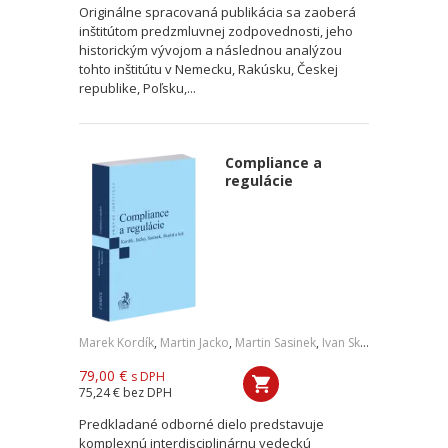
Originálne spracovaná publikácia sa zaoberá
inštitútom predzmluvnej zodpovednosti, jeho
historickým vývojom a následnou analýzou
tohto inštitútu v Nemecku, Rakúsku, Českej
republike, Poľsku,...
Compliance a
regulácie
Marek Kordík
,
Martin Jacko
,
Martin Sasinek
,
Ivan Skaloš
,
a kol.
79,00 €
s DPH
75,24 €
bez DPH
Predkladané odborné dielo predstavuje
komplexnú interdisciplinárnu vedeckú