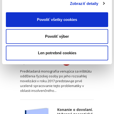
Zobraziť detaily
Oddlženie fyzickej
osoby
Povoliť všetky cookies
Povoliť výber
Jakub Dzimko
Len potrebné cookies
25,00 €
s DPH
23,81 €
bez DPH
Predkladaná monografia venujúca sa inštitútu
oddlženia fyzickej osoby po jeho rozsiahlej
novelizácii v roku 2017 predstavuje prvé
ucelené spracovanie tejto problematiky v
oblasti insolvenčného...
Konanie o dovolaní.