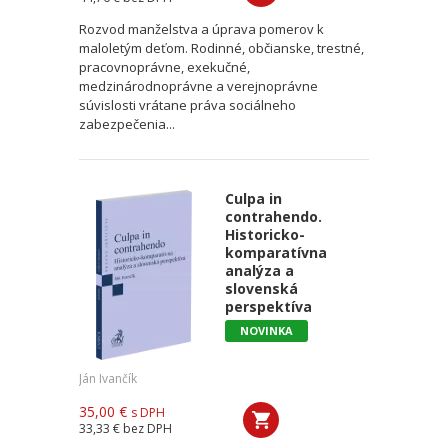
Rozvod manželstva a úprava pomerov k
maloletým deťom. Rodinné, občianske, trestné,
pracovnoprávne, exekučné,
medzinárodnoprávne a verejnoprávne
súvislosti vrátane práva sociálneho
zabezpečenia...
Culpa in
contrahendo.
Historicko-
komparatívna
analýza a
slovenská
perspektíva
NOVINKA
Ján Ivančík
35,00 €
s DPH
33,33 €
bez DPH