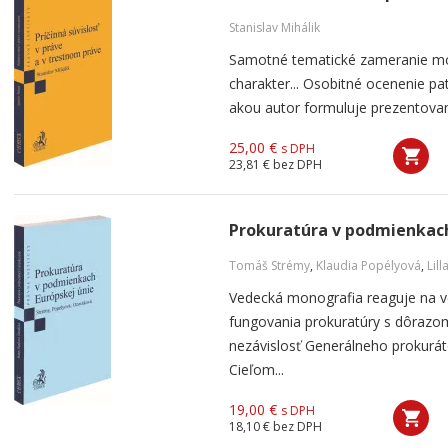
Stanislav Mihálik
Samotné tematické zameranie mon
charakter... Osobitné ocenenie pa
akou autor formuluje prezentované
25,00 €
s DPH
23,81 €
bez DPH
Prokuratúra v podmienkach
Tomáš Strémy
,
Klaudia Popélyová
,
Lil
Vedecká monografia reaguje na v
fungovania prokuratúry s dôrazo
nezávislosť Generálneho prokuráto
Cieľom...
19,00 €
s DPH
18,10 €
bez DPH