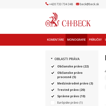
+
420
733
734
348
beck
@
beck
.sk
KOMENTÁRE
MONOGRAFIE
PRÍRUČKY
OBLASTI PRÁVA
Občianske právo
(22)
Občianske právo
procesné
(5)
Medzinárodné právo
(3)
Trestné právo
(20)
Správne právo
(10)
Európske právo
(1)