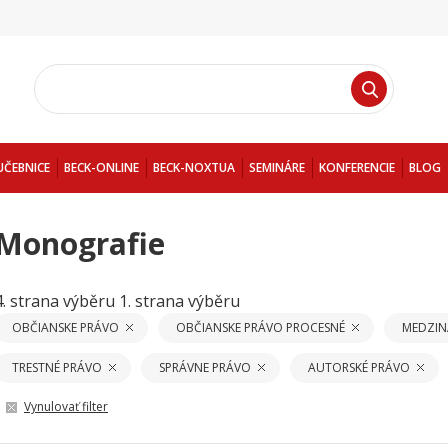
UČEBNICE
BECK-ONLINE
BECK-NOXTUA
SEMINÁRE
KONFERENCIE
BLOG
Monografie
4. strana výběru
1. strana výběru
OBČIANSKE PRÁVO
OBČIANSKE PRÁVO PROCESNÉ
MEDZIN
TRESTNÉ PRÁVO
SPRÁVNE PRÁVO
AUTORSKÉ PRÁVO
Vynulovať filter