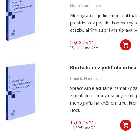
Mária Mamojková
Monografia s jedinečnou a aktuá
prostriedkov ponúka komplexný 
otázky, akými sú právna úprava be
20,00 €
s DPH
19,05 €
bez DPH
Blockchain z pohľadu ochr
Daniela Hanousek
Spracovanie aktuálnej tematiky z
z pohľadu ochrany osobných údaj
monografiu na knižnom trhu, ktor
Hoci...
15,00 €
s DPH
14,29 €
bez DPH