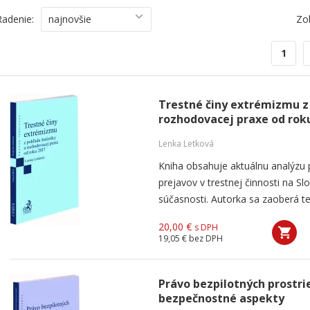
Radenie:
najnovšie
Zo
1
Trestné činy extrémizmu z 
rozhodovacej praxe od rok
Lenka Letková
Kniha obsahuje aktuálnu analýzu
prejavov v trestnej činnosti na S
súčasnosti. Autorka sa zaoberá te
20,00 €
s DPH
19,05 €
bez DPH
Právo bezpilotných prostri
bezpečnostné aspekty