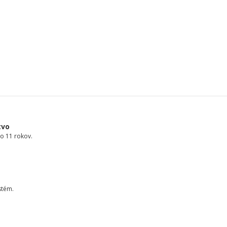
tvo
o 11 rokov.
stém.