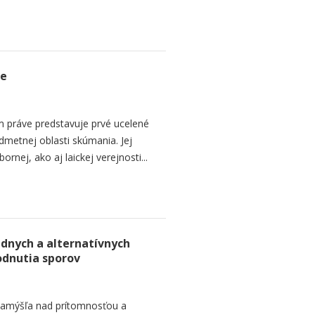
ve
 práve predstavuje prvé ucelené
dmetnej oblasti skúmania. Jej
rnej, ako aj laickej verejnosti...
dnych a alternatívnych
odnutia sporov
zamýšľa nad prítomnosťou a