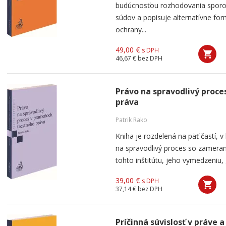
budúcnosťou rozhodovania sporov
súdov a popisuje alternatívne for
ochrany...
49,00 €
s DPH
46,67 €
bez DPH
Právo na spravodlivý proc
práva
Patrik Rako
Kniha je rozdelená na päť častí, 
na spravodlivý proces so zameran
tohto inštitútu, jeho vymedzeniu, g
39,00 €
s DPH
37,14 €
bez DPH
Príčinná súvislosť v práve 