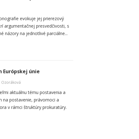
ografie evokuje jej prierezový
trí argumentačnej presvedčivosti, s
 názory na jednotlivé parciálne...
 Európskej únie
la Ozoráková
eľmi aktuálnu tému postavenia a
m na postavenie, právomoci a
ra v rámci štruktúry prokuratúry.