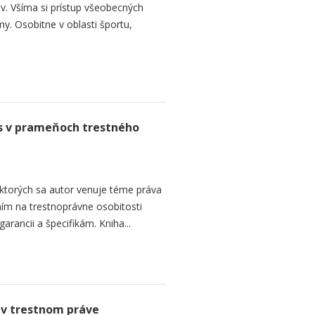
. Všíma si prístup všeobecných
my. Osobitne v oblasti športu,
es v prameňoch trestného
v ktorých sa autor venuje téme práva
ím na trestnoprávne osobitosti
arancii a špecifikám. Kniha...
a v trestnom práve