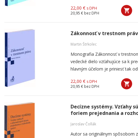
22,00 €
s DPH
20,95 €
bez DPH
Zákonnosť v trestnom prá
Martin Štrkolec
Monografia Zákonnosť v trestnom
vedecké dielo vzťahujúce sa k pre
hlavným účelom je priniesť tak odbo
22,00 €
s DPH
20,95 €
bez DPH
Decízne systémy. Vzťahy sú
foriem prejednania a rozh
Jaroslav Čollák
Autor sa originálnym spôsobom 