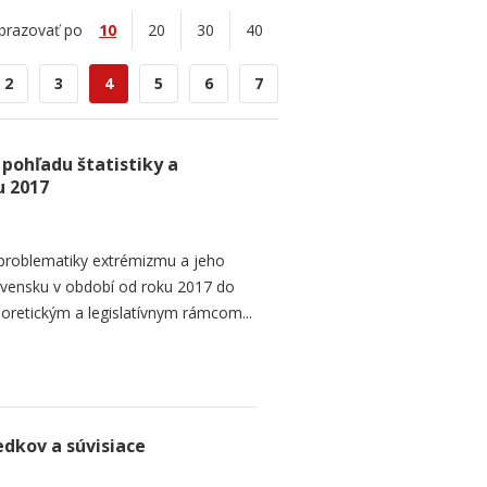
brazovať po
10
20
30
40
2
3
4
5
6
7
pohľadu štatistiky a
u 2017
 problematiky extrémizmu a jeho
lovensku v období od roku 2017 do
oretickým a legislatívnym rámcom...
edkov a súvisiace