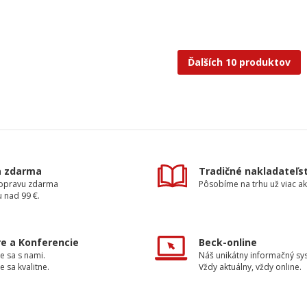
Ďalších 10 produktov
a zdarma
Tradičné nakladateľs
dopravu zdarma
Pôsobíme na trhu už viac ak
 nad 99 €.
e a Konferencie
Beck-online
e sa s nami.
Náš unikátny informačný sy
e sa kvalitne.
Vždy aktuálny, vždy online.