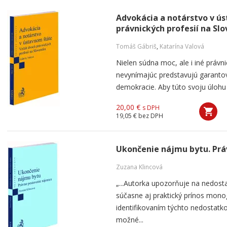
Advokácia a notárstvo v ú
právnických profesií na Sl
Tomáš Gábriš
,
Katarína Valová
Nielen súdna moc, ale i iné právn
nevynímajúc predstavujú garantov 
demokracie. Aby túto svoju úlohu m
20,00 €
s DPH
19,05 €
bez DPH
Ukončenie nájmu bytu. Pr
Zuzana Klincová
„...Autorka upozorňuje na nedost
súčasne aj praktický prínos monog
identifikovaním týchto nedostatk
možné...