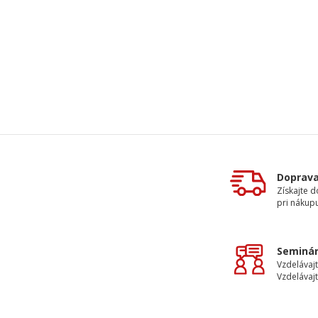
Doprav
Získajte 
pri nákupu
Seminár
Vzdelávajt
Vzdelávajt