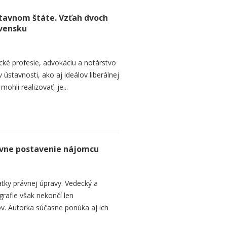
stavnom štáte. Vzťah dvoch
ovensku
ické profesie, advokáciu a notárstvo
ústavnosti, ako aj ideálov liberálnej
ohli realizovať, je...
ávne postavenie nájomcu
atky právnej úpravy. Vedecký a
rafie však nekončí len
ov. Autorka súčasne ponúka aj ich