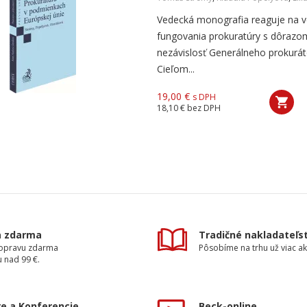
Vedecká monografia reaguje na v
fungovania prokuratúry s dôrazo
nezávislosť Generálneho prokuráto
Cieľom...
19,00 €
s DPH
18,10 €
bez DPH
a zdarma
Tradičné nakladateľs
dopravu zdarma
Pôsobíme na trhu už viac ak
 nad 99 €.
e a Konferencie
Beck-online