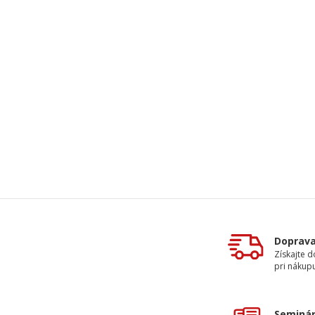
Doprav
Získajte 
pri nákupu
Seminár