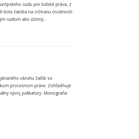
 Európskeho súdu pre ľudské práva, z
stí bola žaloba na ochranu osobnosti
m súdom ako účinný...
ybraného okruhu žalôb so
nskom procesnom práve. Zohľadňuje
álny vývoj judikatúry. Monografia