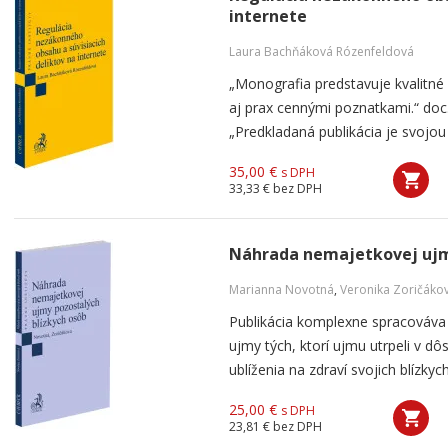
internete
Laura Bachňáková Rózenfeldová
„Monografia predstavuje kvalitné
aj prax cennými poznatkami.“ doc
„Predkladaná publikácia je svojou 
35,00 €
s DPH
33,33 €
bez DPH
Náhrada nemajetkovej ujm
Marianna Novotná
,
Veronika Zoričáko
Publikácia komplexne spracováva
ujmy tých, ktorí ujmu utrpeli v d
ublíženia na zdraví svojich blízky
25,00 €
s DPH
23,81 €
bez DPH