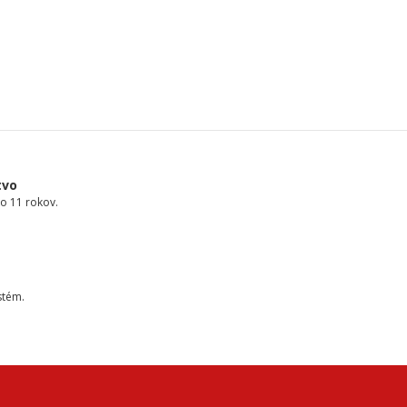
tvo
o 11 rokov.
stém.