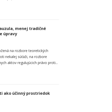
auzula, menej tradičné
ne úpravy
ložená na rozbore teoretických
ti nekalej súťaži, na rozbore
ch aktov regulujúcich právo proti...
i ako účinný prostriedok