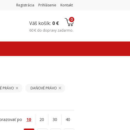
Registrácia
Prihlásenie
Kontakt
0
Váš košík:
0 €
60 €
do
dopravy zadarmo
.
É PRÁVO
DAŇOVÉ PRÁVO
brazovať po
10
20
30
40