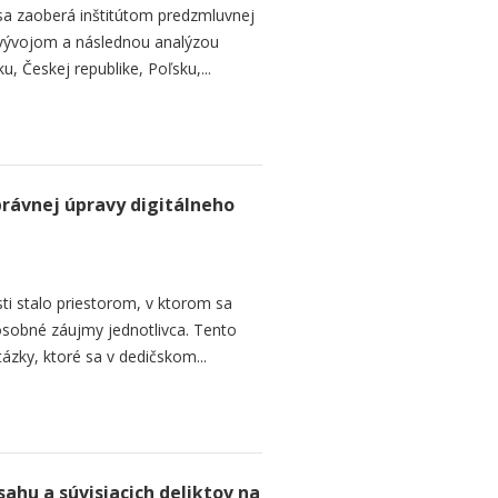
 sa zaoberá inštitútom predzmluvnej
 vývojom a následnou analýzou
, Českej republike, Poľsku,...
rávnej úpravy digitálneho
sti stalo priestorom, v ktorom sa
osobné záujmy jednotlivca. Tento
ázky, ktoré sa v dedičskom...
hu a súvisiacich deliktov na