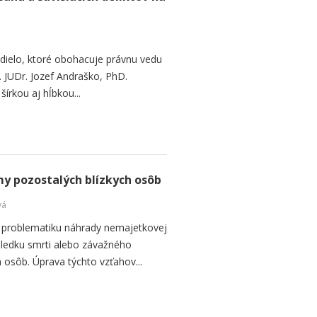
 dielo, ktoré obohacuje právnu vedu
. JUDr. Jozef Andraško, PhD.
šírkou aj hĺbkou...
y pozostalých blízkych osôb
vá
 problematiku náhrady nemajetkovej
ôsledku smrti alebo závažného
ch osôb. Úprava týchto vzťahov...