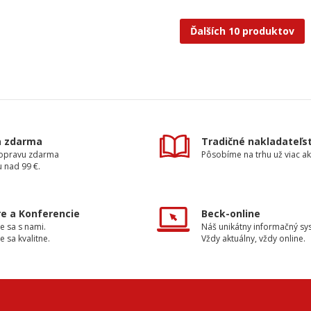
Ďalších 10 produktov
a zdarma
Tradičné nakladateľs
dopravu zdarma
Pôsobíme na trhu už viac ak
 nad 99 €.
e a Konferencie
Beck-online
e sa s nami.
Náš unikátny informačný sy
e sa kvalitne.
Vždy aktuálny, vždy online.