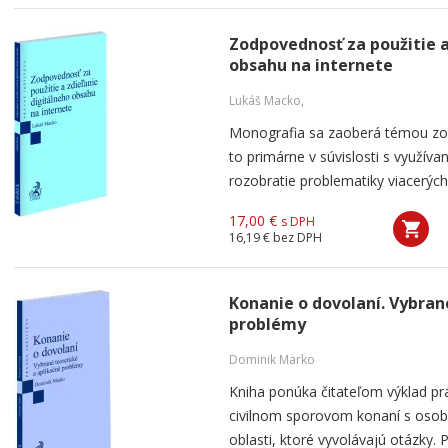
Zodpovednosť za použitie a
obsahu na internete
Lukáš Macko,
Monografia sa zaoberá témou zo
to primárne v súvislosti s využíva
rozobratie problematiky viacerých
17,00 €
s DPH
16,19 €
bez DPH
Konanie o dovolaní. Vybran
problémy
Dominik Marko
Kniha ponúka čitateľom výklad pr
civilnom sporovom konaní s oso
oblasti, ktoré vyvolávajú otázky. 