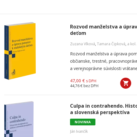
Rozvod manželstva a úpra
deťom
Zuzana Vlková
,
Tamara Čipková
,
a kol.
Rozvod manželstva a úprava pom
občianske, trestné, pracovnoprá
a verejnoprávne súvislosti vrátan
47,00 €
s DPH
44,76 €
bez DPH
Culpa in contrahendo. His
a slovenská perspektíva
NOVINKA
Ján Ivančík