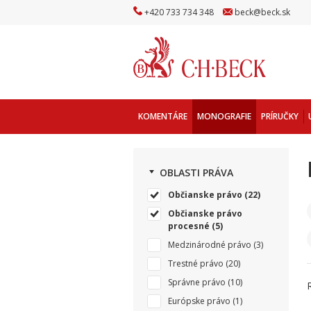
+
420
733
734
348
beck
@
beck
.sk
KOMENTÁRE
MONOGRAFIE
PRÍRUČKY
OBLASTI PRÁVA
Občianske právo
(22)
Občianske právo
procesné
(5)
Medzinárodné právo
(3)
Trestné právo
(20)
Správne právo
(10)
Európske právo
(1)