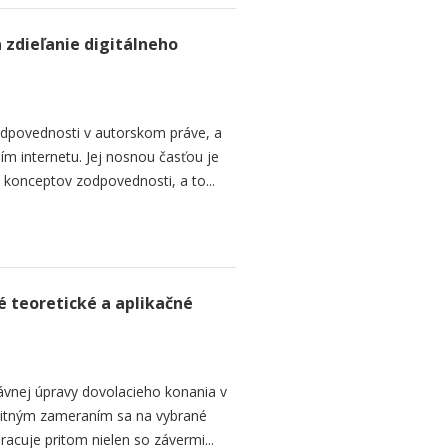
 zdieľanie digitálneho
dpovednosti v autorskom práve, a
ním internetu. Jej nosnou časťou je
 konceptov zodpovednosti, a to...
é teoretické a aplikačné
ávnej úpravy dovolacieho konania v
bitným zameraním sa na vybrané
Pracuje pritom nielen so závermi...