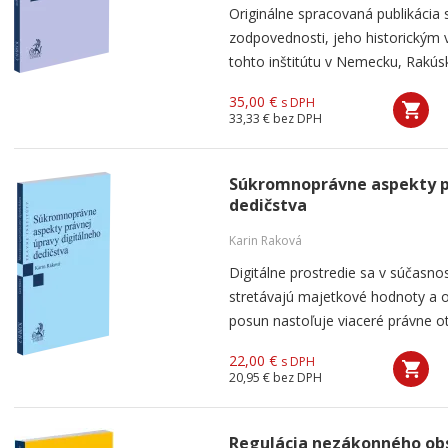
Originálne spracovaná publikácia
zodpovednosti, jeho historickým
tohto inštitútu v Nemecku, Rakúsku
35,00 €
s DPH
33,33 €
bez DPH
Súkromnoprávne aspekty p
dedičstva
Karin Raková
Digitálne prostredie sa v súčasno
stretávajú majetkové hodnoty a 
posun nastoľuje viaceré právne ot
22,00 €
s DPH
20,95 €
bez DPH
Regulácia nezákonného obsa