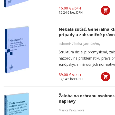
16,00 €
s DPH
15,24 €
bez DPH
Nekalá súťaž. Generálna kl
prípady a zahraničné práv
Ľubomír Zlocha
,
Jana Strémy
Štruktúra diela je premyslená, za
názorov na problematiku práva pro
európskych i národných normatívny
39,00 €
s DPH
37,14 €
bez DPH
Žaloba na ochranu osobnost
nápravy
Marica Pirošíková