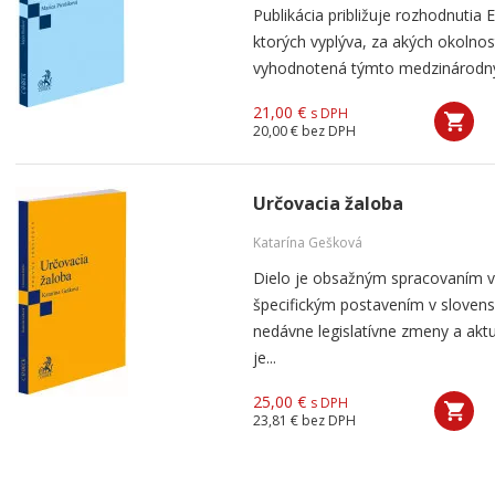
Publikácia približuje rozhodnutia
ktorých vyplýva, za akých okolno
vyhodnotená týmto medzinárodný
21,00 €
s DPH
20,00 €
bez DPH
Určovacia žaloba
Katarína Gešková
Dielo je obsažným spracovaním v
špecifickým postavením v slove
nedávne legislatívne zmeny a aktu
je...
25,00 €
s DPH
23,81 €
bez DPH