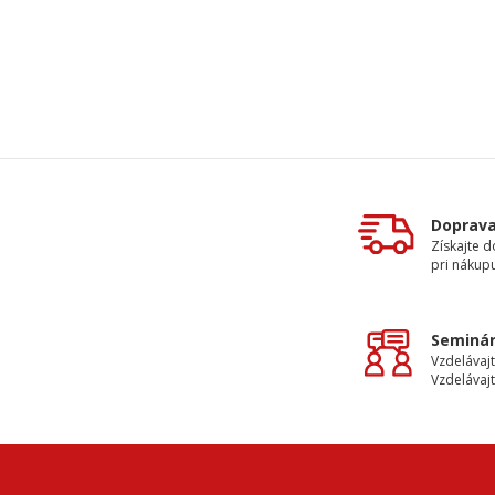
Doprav
Získajte 
pri nákupu
Seminár
Vzdelávajt
Vzdelávajt