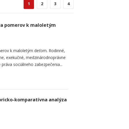
1
2
3
4
va pomerov k maloletým
erov k maloletým deťom. Rodinné,
vne, exekučné, medzinárodnoprávne
e práva sociálneho zabezpečenia...
toricko-komparatívna analýza