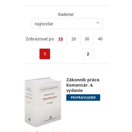
Radenie:
najnovšie
Zobrazovať po
10
20
30
40
1
2
Zákonník práce.
Komentár. 4.
vydanie
PRIPRAVUJEME