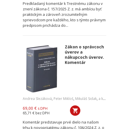
Predkladaný komentár k Trestnému zákonu v
znení zákona č. 157/2025 Z. z. má ambíciu byť
praktickým a zároveň zrozumiteľným
sprievodcom pre každého, kto s týmto právnym
predpisom prichádza do...
Zákon o správcoch
úverov a
nákupcoch úverov.
Komentár
Andrea Slezáková
,
Peter Mikloš
,
Mikuláš Sidak
,
a kol.
69,00 €
s DPH
65,71 €
bez DPH
Komentár predstavuje prvé dielo na našom
trhu k novoprijatému zákonu č. 106/2024 Z. z. o