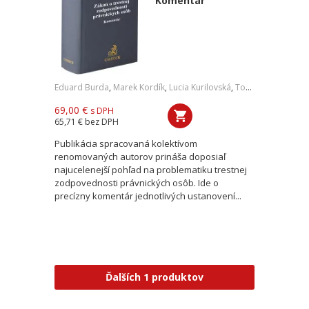
Komentár
Eduard Burda
,
Marek Kordík
,
Lucia Kurilovská
,
Tomáš Strémy
,
a ko
69,00 €
s DPH
65,71 €
bez DPH
Publikácia spracovaná kolektívom
renomovaných autorov prináša doposiaľ
najucelenejší pohľad na problematiku trestnej
zodpovednosti právnických osôb. Ide o
precízny komentár jednotlivých ustanovení...
Ďalších 1 produktov