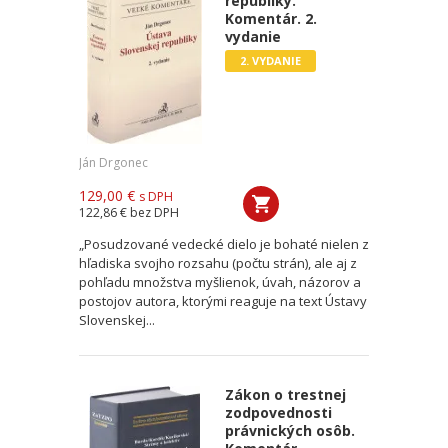
republiky.
Komentár. 2.
vydanie
2. VYDANIE
Ján Drgonec
129,00 €
s DPH
122,86 €
bez DPH
„Posudzované vedecké dielo je bohaté nielen z
hľadiska svojho rozsahu (počtu strán), ale aj z
pohľadu množstva myšlienok, úvah, názorov a
postojov autora, ktorými reaguje na text Ústavy
Slovenskej...
Zákon o trestnej
zodpovednosti
právnických osôb.