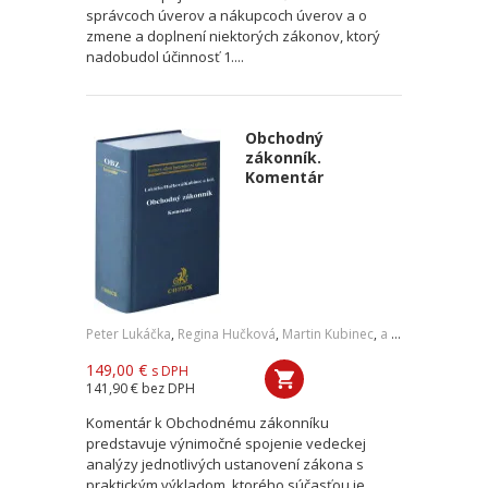
správcoch úverov a nákupcoch úverov a o
zmene a doplnení niektorých zákonov, ktorý
nadobudol účinnosť 1....
Obchodný
zákonník.
Komentár
Peter Lukáčka
,
Regina Hučková
,
Martin Kubinec
,
a kol.
149,00 €
s DPH
141,90 €
bez DPH
Komentár k Obchodnému zákonníku
predstavuje výnimočné spojenie vedeckej
analýzy jednotlivých ustanovení zákona s
praktickým výkladom, ktorého súčasťou je