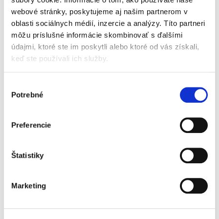
webové stránky, poskytujeme aj našim partnerom v
oblasti sociálnych médií, inzercie a analýzy. Títo partneri
Zákon o Ústavnom
môžu príslušné informácie skombinovať s ďalšími
súde Slovenskej
republiky
údajmi, ktoré ste im poskytli alebo ktoré od vás získali,
keď ste používali ich služby.
Výber
Potrebné
súhlasu
Ivetta Macejková
,
Eduard Bárány
,
Jana Baricová
,
Ivan Fiačan
,
Pave
Preferencie
119,00 €
s DPH
113,33 €
bez DPH
Jedinečný komentár k zákonu č. 314/2018 Z. z. o
Štatistiky
Ústavnom súde Slovenskej republiky od
autorského kolektívu odborníkov z aplikačnej
praxe a z akademickej sféry, z ktorých sa
Marketing
niektorí v rámci...