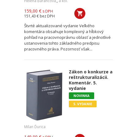
Helena Barancová,
,
a kol.
159,00 €
s DPH
151,43 €
bez DPH
Štvrté aktualizované vydanie Veľkého
komentára obsahuje komplexný a hĺbkový
pohľad na pracovnoprávnu oblasť a jednotlivé
ustanovenia tohto základného predpisu
pracovného práva. Pozornosť však...
Zákon o konkurze a
reštrukturalizácii.
Komentár. 5.
vydanie
NOVINKA
5. VYDANIE
Milan Ďurica
149,00 €