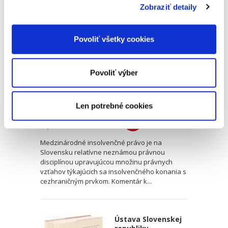
Zobraziť detaily
Nariadenie o
insolvenčnom
konaní
Povoliť všetky cookies
Povoliť výber
Ivan Ikrényi
Len potrebné cookies
89,00 €
s DPH
84,76 €
bez DPH
Medzinárodné insolvenčné právo je na
Slovensku relatívne neznámou právnou
disciplínou upravujúcou množinu právnych
vzťahov týkajúcich sa insolvenčného konania s
cezhraničným prvkom. Komentár k...
Ústava Slovenskej