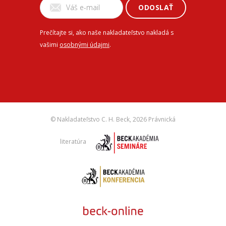
ODOSLAŤ
Prečítajte si, ako naše nakladateľstvo nakladá s
vašimi
osobnými údajmi
.
© Nakladateľstvo C. H. Beck,
2026 Právnická
literatúra