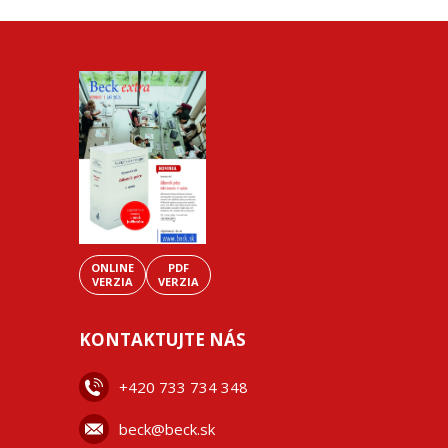
ONLINE
PDF
VERZIA
VERZIA
KONTAKTUJTE NÁS
+42
0 733 734 348
beck@beck.sk