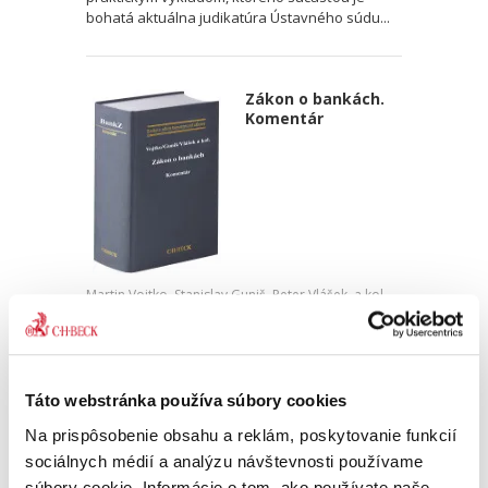
bohatá aktuálna judikatúra Ústavného súdu...
Zákon o bankách.
Komentár
Martin Vojtko
,
Stanislav Guniš
,
Peter Vlášek
,
a kol.
129,00 €
s DPH
122,86 €
bez DPH
Prehľadný, rozsiahly a praktický odborný
Táto webstránka používa súbory cookies
komentár obsahuje vnútroštátny a tiež
európsky pohľad na problematiku bankovej
Na prispôsobenie obsahu a reklám, poskytovanie funkcií
regulácie. Autorský kolektív, poskladaný z
sociálnych médií a analýzu návštevnosti používame
odborníkov rozmanitej...
súbory cookie. Informácie o tom, ako používate naše