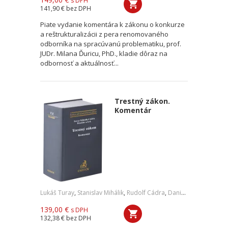
s DPH
141,90 €
bez DPH
Piate vydanie komentára k zákonu o konkurze
a reštrukturalizácii z pera renomovaného
odborníka na spracúvanú problematiku, prof.
JUDr. Milana Ďuricu, PhD., kladie dôraz na
odbornosť a aktuálnosť...
Trestný zákon.
Komentár
Lukáš Turay
,
Stanislav Mihálik
,
Rudolf Cádra
,
Daniel Petričko
,
a ko
139,00 €
s DPH
132,38 €
bez DPH