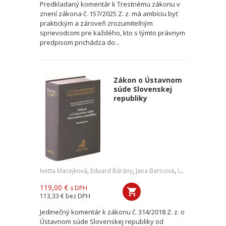
Predkladaný komentár k Trestnému zákonu v
znení zákona č. 157/2025 Z. z. má ambíciu byť
praktickým a zároveň zrozumiteľným
sprievodcom pre každého, kto s týmto právnym
predpisom prichádza do...
Zákon o Ústavnom
súde Slovenskej
republiky
Ivetta Macejková
,
Eduard Bárány
,
Jana Baricová
,
Ivan Fiačan
,
Pave
119,00 €
s DPH
113,33 €
bez DPH
Jedinečný komentár k zákonu č. 314/2018 Z. z. o
Ústavnom súde Slovenskej republiky od