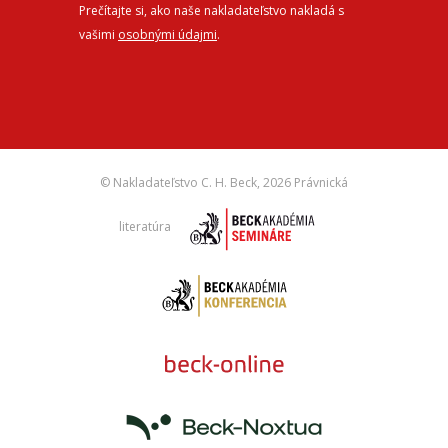
Prečítajte si, ako naše nakladateľstvo nakladá s
vašimi
osobnými údajmi
.
© Nakladateľstvo C. H. Beck,
2026 Právnická
literatúra