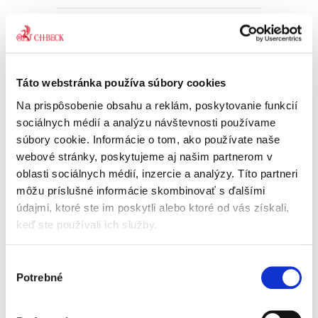
Zákon o trestnej
zodpovednosti
právnických osôb.
Komentár
Táto webstránka používa súbory cookies
Na prispôsobenie obsahu a reklám, poskytovanie funkcií
sociálnych médií a analýzu návštevnosti používame
súbory cookie. Informácie o tom, ako používate naše
webové stránky, poskytujeme aj našim partnerom v
Eduard Burda
,
Marek Kordík
,
Lucia Kurilovská
,
Tomáš Strémy
,
a ko
oblasti sociálnych médií, inzercie a analýzy. Títo partneri
69,00 €
s DPH
môžu príslušné informácie skombinovať s ďalšími
65,71 €
bez DPH
údajmi, ktoré ste im poskytli alebo ktoré od vás získali,
Publikácia spracovaná kolektívom
keď ste používali ich služby.
renomovaných autorov prináša doposiaľ
najucelenejší pohľad na problematiku trestnej
zodpovednosti právnických osôb. Ide o
Výber
precízny komentár jednotlivých ustanovení...
Potrebné
súhlasu