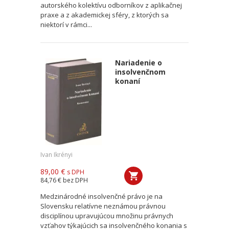
autorského kolektívu odborníkov z aplikačnej
praxe a z akademickej sféry, z ktorých sa
niektorí v rámci...
Nariadenie o
insolvenčnom
konaní
Ivan Ikrényi
89,00 €
s DPH
84,76 €
bez DPH
Medzinárodné insolvenčné právo je na
Slovensku relatívne neznámou právnou
disciplínou upravujúcou množinu právnych
vzťahov týkajúcich sa insolvenčného konania s