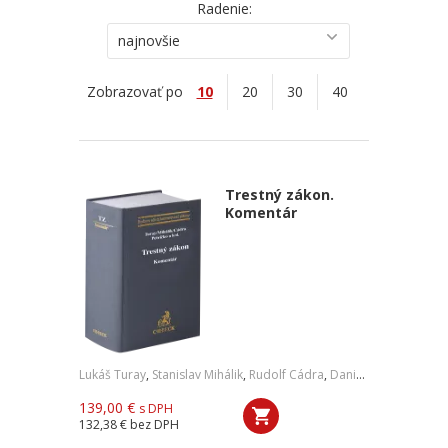
Radenie:
najnovšie
Zobrazovať po
10
20
30
40
Trestný zákon.
Komentár
Lukáš Turay
,
Stanislav Mihálik
,
Rudolf Cádra
,
Daniel Petričko
,
a ko
139,00 €
s DPH
132,38 €
bez DPH