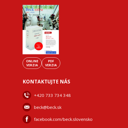
ONLINE
PDF
VERZIA
VERZIA
KONTAKTUJTE NÁS
+42
0 733 734 348
beck@beck.sk
facebook.com/beck.slovensko