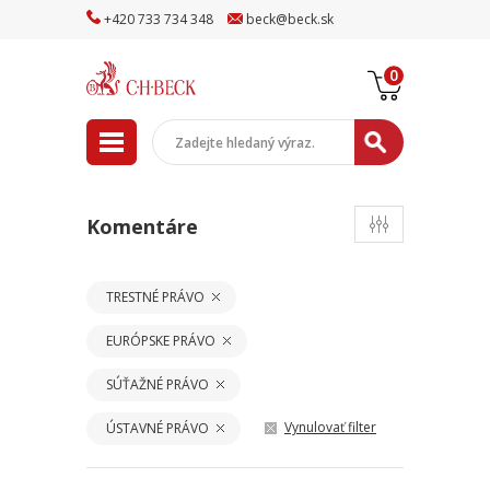
+
420
733
734
348
beck
@
beck
.sk
0
Komentáre
TRESTNÉ PRÁVO
EURÓPSKE PRÁVO
SÚŤAŽNÉ PRÁVO
Vynulovať filter
ÚSTAVNÉ PRÁVO