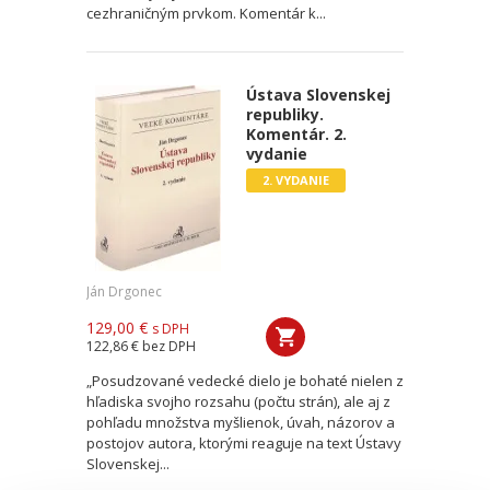
cezhraničným prvkom. Komentár k...
Ústava Slovenskej
republiky.
Komentár. 2.
vydanie
2. VYDANIE
Ján Drgonec
129,00 €
s DPH
122,86 €
bez DPH
„Posudzované vedecké dielo je bohaté nielen z
hľadiska svojho rozsahu (počtu strán), ale aj z
pohľadu množstva myšlienok, úvah, názorov a
postojov autora, ktorými reaguje na text Ústavy
Slovenskej...