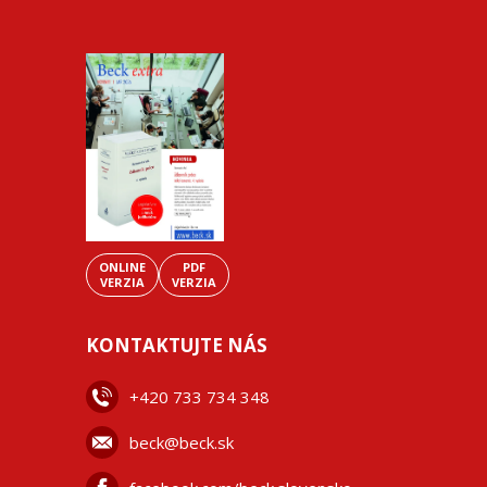
ONLINE
PDF
VERZIA
VERZIA
KONTAKTUJTE NÁS
+42
0 733 734 348
beck@beck.sk