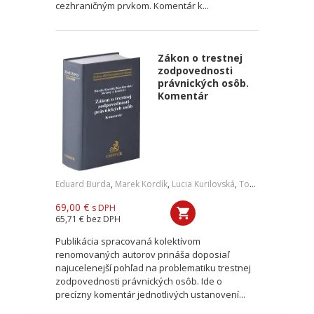
cezhraničným prvkom. Komentár k...
Zákon o trestnej
zodpovednosti
právnických osôb.
Komentár
Eduard Burda
,
Marek Kordík
,
Lucia Kurilovská
,
Tomáš Strémy
,
a ko
69,00 €
s DPH
65,71 €
bez DPH
Publikácia spracovaná kolektívom
renomovaných autorov prináša doposiaľ
najucelenejší pohľad na problematiku trestnej
zodpovednosti právnických osôb. Ide o
precízny komentár jednotlivých ustanovení...