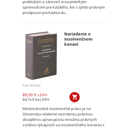
praktickým a zároveň zrozumiteľným
sprievodcom pre každého, kto s týmto právnym
predpisom prichádza do...
Nariadenie o
insolvenčnom
konaní
Ivan Ikrényi
89,00 €
s DPH
84,76 €
bez DPH
Medzinárodné insolvenčné právo je na
Slovensku relatívne neznámou právnou
disciplínou upravujúcou množinu právnych
vzťahov týkajúcich sa insolvenčného konania s