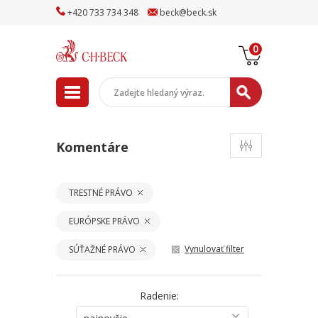
+
420
733
734
348
beck
@
beck
.sk
0
Komentáre
TRESTNÉ PRÁVO
EURÓPSKE PRÁVO
Vynulovať filter
SÚŤAŽNÉ PRÁVO
Radenie: