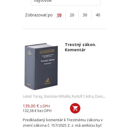
najnovšie
Zobrazovať po
10
20
30
40
Trestný zákon.
Komentár
Lukáš Turay
,
Stanislav Mihálik
,
Rudolf Cádra
,
Daniel Petričko
,
a ko
139,00 €
s DPH
132,38 €
bez DPH
Predkladaný komentár k Trestnému zákonu v
znení zákona č. 157/2025 Z. z. má ambíciu byť