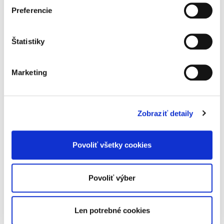
Európsky zatýkací
Preferencie
rozkaz. Komentár
Štatistiky
Marketing
Marek Kordík
,
Dagmar Fillová
,
Miloš Hrvol
45,00 €
s DPH
Zobraziť detaily
42,86 €
bez DPH
Komentár vychádza nielen z normatívneho
Povoliť všetky cookies
textu zákona, ale najmä z praktických
skúseností, domácej a zahraničnej judikatúry a
literatúry, ako i judikatúry súdov iných
členských štátov, v snahe...
Povoliť výber
Len potrebné cookies