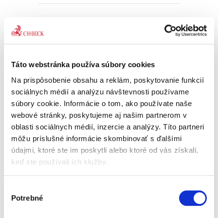
Zákon o ochrane
hospodárskej
súťaže. Komentár
Táto webstránka používa súbory cookies
Na prispôsobenie obsahu a reklám, poskytovanie funkcií
sociálnych médií a analýzu návštevnosti používame
súbory cookie. Informácie o tom, ako používate naše
Katarína Kalesná
,
Ondrej Blažo
webové stránky, poskytujeme aj našim partnerom v
55,00 €
oblasti sociálnych médií, inzercie a analýzy. Títo partneri
s DPH
52,38 €
bez DPH
môžu príslušné informácie skombinovať s ďalšími
Predkladaný komentár k zákonu o ochrane
údajmi, ktoré ste im poskytli alebo ktoré od vás získali,
hospodárskej súťaže je prvou publikáciou
keď ste používali ich služby.
tohto druhu na Slovensku. Rámec komentára je
na jednej strane prirodzene daný záberom
právnej úpravy obsiahnutej v...
Výber
Potrebné
súhlasu