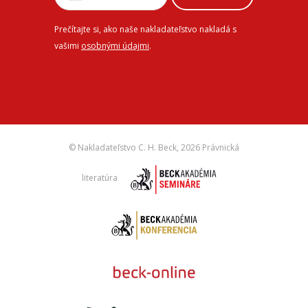
Prečítajte si, ako naše nakladateľstvo nakladá s
vašimi
osobnými údajmi
.
© Nakladateľstvo C. H. Beck,
2026 Právnická
literatúra