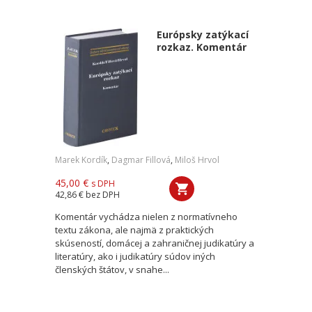
Európsky zatýkací
rozkaz. Komentár
Marek Kordík
,
Dagmar Fillová
,
Miloš Hrvol
45,00 €
s DPH
42,86 €
bez DPH
Komentár vychádza nielen z normatívneho
textu zákona, ale najmä z praktických
skúseností, domácej a zahraničnej judikatúry a
literatúry, ako i judikatúry súdov iných
členských štátov, v snahe...