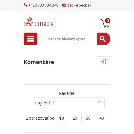
+
420
733
734
348
beck
@
beck
.sk
0
Komentáre
Radenie:
najnovšie
Zobrazovať po
10
20
30
40