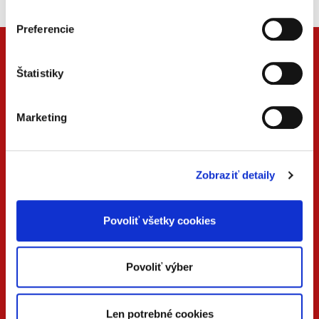
Preferencie
Štatistiky
Marketing
Zobraziť detaily
ONLINE
PDF
VERZIA
VERZIA
Povoliť všetky cookies
KONTAKTUJTE NÁS
Povoliť výber
+42
0 733 734 348
Len potrebné cookies
beck@beck.sk