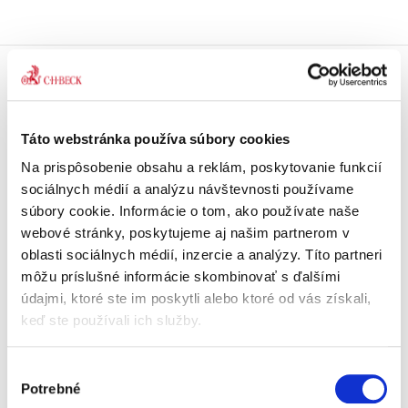
Doprava zdarma
Získajte dopravu zdarma
pri nákupu nad 99 €.
Táto webstránka používa súbory cookies
Na prispôsobenie obsahu a reklám, poskytovanie funkcií
Tradičné nakladateľstvo
sociálnych médií a analýzu návštevnosti používame
Pôsobíme na trhu už viac ako 11
súbory cookie. Informácie o tom, ako používate naše
rokov.
webové stránky, poskytujeme aj našim partnerom v
oblasti sociálnych médií, inzercie a analýzy. Títo partneri
Semináre a Konferencie
môžu príslušné informácie skombinovať s ďalšími
Vzdelávajte sa s nami.
údajmi, ktoré ste im poskytli alebo ktoré od vás získali,
Vzdelávajte sa kvalitne.
keď ste používali ich služby.
Beck-online
Výber
Náš unikátny informačný systém.
Potrebné
Vždy aktuálny, vždy online.
súhlasu