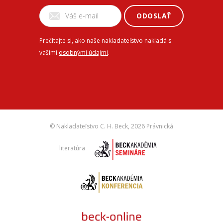
ODOSLAŤ
Prečítajte si, ako naše nakladateľstvo nakladá s
vašimi
osobnými údajmi
.
© Nakladateľstvo C. H. Beck,
2026 Právnická
literatúra