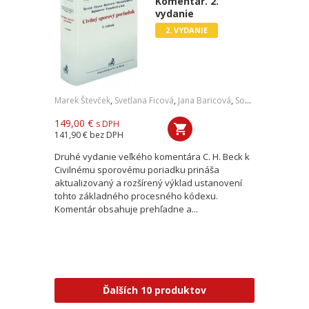
Komentár. 2.
vydanie
2. VYDANIE
Marek Števček
,
Svetlana Ficová
,
Jana Baricová
,
Soňa Mesiarkinová
149,00 €
s DPH
141,90 €
bez DPH
Druhé vydanie veľkého komentára C. H. Beck k
Civilnému sporovému poriadku prináša
aktualizovaný a rozšírený výklad ustanovení
tohto základného procesného kódexu.
Komentár obsahuje prehľadne a...
Ďalších 10 produktov