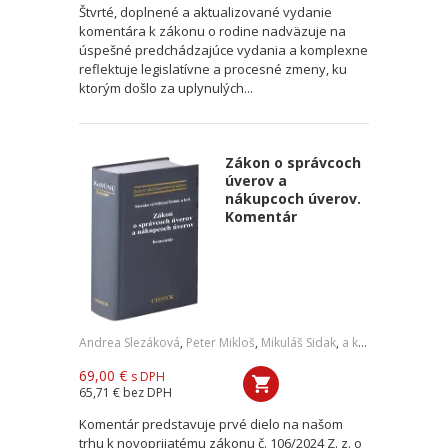
Štvrté, doplnené a aktualizované vydanie
komentára k zákonu o rodine nadväzuje na
úspešné predchádzajúce vydania a komplexne
reflektuje legislatívne a procesné zmeny, ku
ktorým došlo za uplynulých...
Zákon o správcoch
úverov a
nákupcoch úverov.
Komentár
Andrea Slezáková
,
Peter Mikloš
,
Mikuláš Sidak
,
a kol.
69,00 €
s DPH
65,71 €
bez DPH
Komentár predstavuje prvé dielo na našom
trhu k novoprijatému zákonu č. 106/2024 Z. z. o