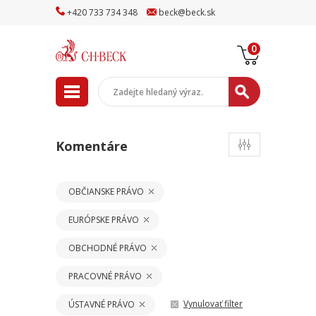
+
420
733
734
348
beck
@
beck
.sk
0
Komentáre
OBČIANSKE PRÁVO
EURÓPSKE PRÁVO
OBCHODNÉ PRÁVO
PRACOVNÉ PRÁVO
Vynulovať filter
ÚSTAVNÉ PRÁVO