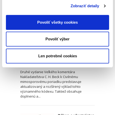
Civilný
Zobraziť detaily
mimosporový
poriadok.
Komentár. 2.
Povoliť všetky cookies
vydanie
2. VYDANIE
Povoliť výber
Romana Smyčková
,
Marek Števček
,
Alexandra Löwy
,
Marek Tomaš
Len potrebné cookies
125,00 €
s DPH
119,05 €
bez DPH
Druhé vydanie Veľkého komentára
Nakladateľstva C. H. Beck k Civilnému
mimosporovému poriadku predstavuje
aktualizovaný a rozšírený výklad tohto
významného kódexu. Taktiež obsahuje
doplnenú a...