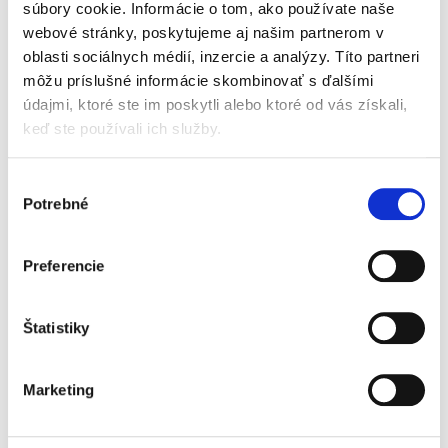
súbory cookie. Informácie o tom, ako používate naše
webové stránky, poskytujeme aj našim partnerom v
Zákon o bankách.
oblasti sociálnych médií, inzercie a analýzy. Títo partneri
Komentár
môžu príslušné informácie skombinovať s ďalšími
údajmi, ktoré ste im poskytli alebo ktoré od vás získali,
keď ste používali ich služby.
Výber
Potrebné
súhlasu
Martin Vojtko
,
Stanislav Guniš
,
Peter Vlášek
,
a kol.
Preferencie
129,00 €
s DPH
122,86 €
bez DPH
Prehľadný, rozsiahly a praktický odborný
Štatistiky
komentár obsahuje vnútroštátny a tiež
európsky pohľad na problematiku bankovej
regulácie. Autorský kolektív, poskladaný z
Marketing
odborníkov rozmanitej...