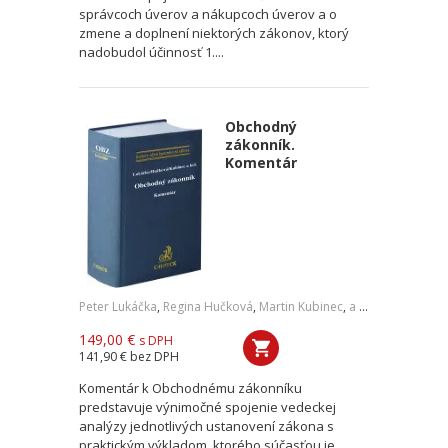
správcoch úverov a nákupcoch úverov a o
zmene a doplnení niektorých zákonov, ktorý
nadobudol účinnosť 1....
Obchodný
zákonník.
Komentár
Peter Lukáčka
,
Regina Hučková
,
Martin Kubinec
,
a kol.
149,00 €
s DPH
141,90 €
bez DPH
Komentár k Obchodnému zákonníku
predstavuje výnimočné spojenie vedeckej
analýzy jednotlivých ustanovení zákona s
praktickým výkladom, ktorého súčasťou je