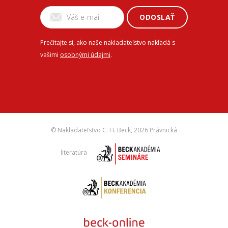
ODOSLAŤ
Prečítajte si, ako naše nakladateľstvo nakladá s
vašimi
osobnými údajmi
.
© Nakladateľstvo C. H. Beck,
2026 Právnická
literatúra