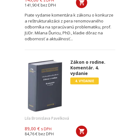
s DPH
141,90 €
bez DPH
Piate vydanie komentára k zákonu o konkurze
a reštrukturalizácii z pera renomovaného
odborníka na spracúvanú problematiku, prof.
JUDr. Milana Ďuricu, PhD., kladie dôraz na
odbornosť a aktuálnosť...
Zákon o rodine.
Komentár. 4.
vydanie
4. VYDANIE
Lila Bronislava Pavelková
89,00 €
s DPH
84,76 €
bez DPH