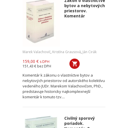
Zákon o vlastníctve
bytov a nebytových
priestorov.
Komentár
Marek Valachovič
,
Kristína Grausová
,
Ján Cirák
159,00 €
s DPH
151,43 €
bez DPH
Komentár k zákonu o vlastníctve bytov a
nebytových priestorov od autorského kolektívu
vedeného JUDr. Marekom Valachovičom, PhD.,
predstavuje historicky najkomplexnejší
komentár k tomuto tzv....
Civilný sporový
poriadok.