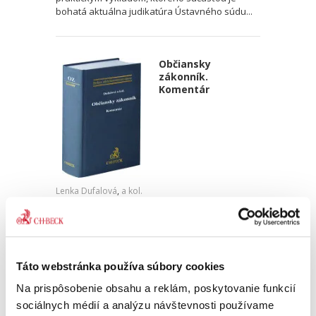
bohatá aktuálna judikatúra Ústavného súdu...
Občiansky
zákonník.
Komentár
Lenka Dufalová
,
a kol.
119,00 €
s DPH
113,33 €
bez DPH
Jedinečný sivý komentár k Občianskemu
zákonníku predstavuje kompaktné, odborné a
Táto webstránka používa súbory cookies
vysokokvalitné dielo s prakticky spracovaným
výkladom. Komentár obsahuje zásadné a
Na prispôsobenie obsahu a reklám, poskytovanie funkcií
dôležité informácie, ktoré...
sociálnych médií a analýzu návštevnosti používame