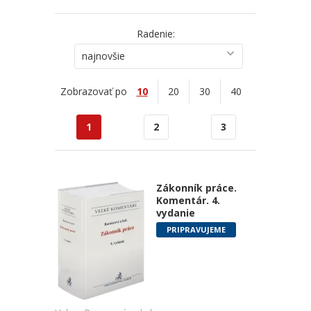
Radenie:
najnovšie
Zobrazovať po
10
20
30
40
1
2
3
Zákonník práce.
Komentár. 4.
vydanie
PRIPRAVUJEME