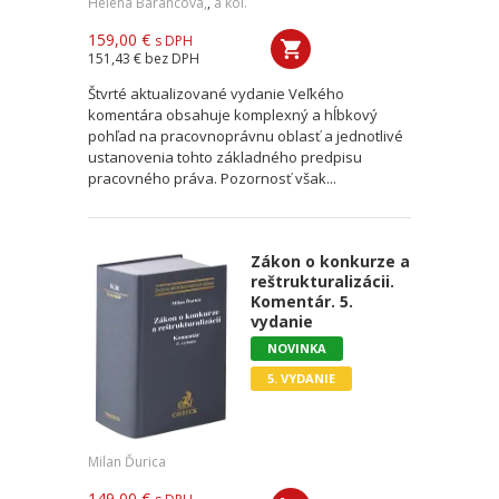
Helena Barancová,
,
a kol.
159,00 €
s DPH
151,43 €
bez DPH
Štvrté aktualizované vydanie Veľkého
komentára obsahuje komplexný a hĺbkový
pohľad na pracovnoprávnu oblasť a jednotlivé
ustanovenia tohto základného predpisu
pracovného práva. Pozornosť však...
Zákon o konkurze a
reštrukturalizácii.
Komentár. 5.
vydanie
NOVINKA
5. VYDANIE
Milan Ďurica
149,00 €