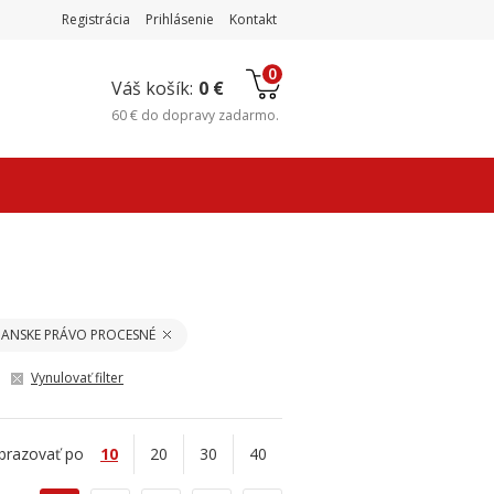
Registrácia
Prihlásenie
Kontakt
0
Váš košík:
0 €
60 €
do
dopravy zadarmo
.
IANSKE PRÁVO PROCESNÉ
Vynulovať filter
brazovať po
10
20
30
40