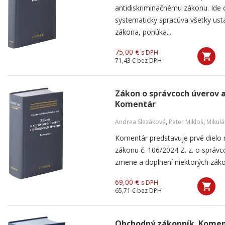
antidiskriminačnému zákonu. Ide 
systematicky spracúva všetky ust
zákona, ponúka...
75,00 €
s DPH
71,43 €
bez DPH
Zákon o správcoch úverov 
Komentár
Andrea Slezáková
,
Peter Mikloš
,
Mikulá
Komentár predstavuje prvé dielo
zákonu č. 106/2024 Z. z. o správ
zmene a doplnení niektorých zákon
69,00 €
s DPH
65,71 €
bez DPH
Obchodný zákonník. Kome