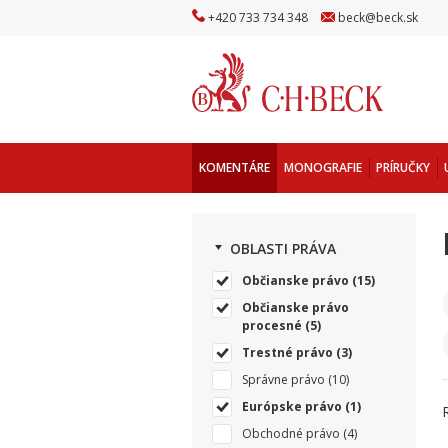
+
420
733
734
348
beck
@
beck
.sk
KOMENTÁRE
MONOGRAFIE
PRÍRUČKY
OBLASTI PRÁVA
Občianske právo
(15)
Občianske právo
procesné
(5)
Trestné právo
(3)
Správne právo
(10)
Európske právo
(1)
Obchodné právo
(4)