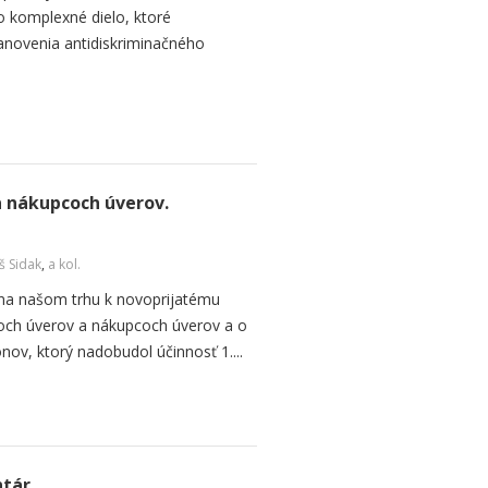
o komplexné dielo, ktoré
anovenia antidiskriminačného
a nákupcoch úverov.
š Sidak
,
a kol.
 na našom trhu k novoprijatému
coch úverov a nákupcoch úverov a o
ov, ktorý nadobudol účinnosť 1....
ntár