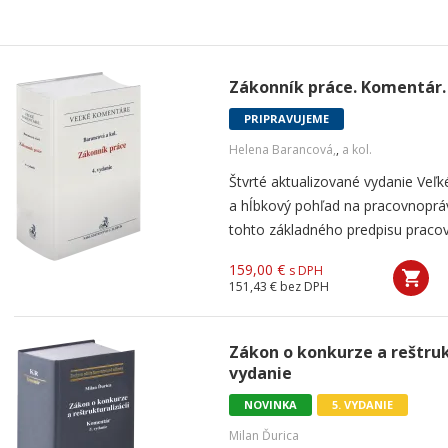
Zákonník práce. Komentár. 
PRIPRAVUJEME
Helena Barancová,
,
a kol.
Štvrté aktualizované vydanie Ve
a hĺbkový pohľad na pracovnopráv
tohto základného predpisu pracov
159,00 €
s DPH
151,43 €
bez DPH
Zákon o konkurze a reštruk
vydanie
NOVINKA
5. VYDANIE
Milan Ďurica