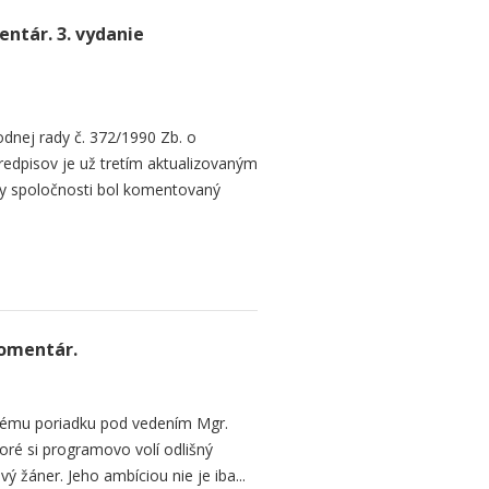
ntár. 3. vydanie
dnej rady č. 372/1990 Zb. o
redpisov je už tretím aktualizovaným
y spoločnosti bol komentovaný
Komentár.
vému poriadku pod vedením Mgr.
oré si programovo volí odlišný
 žáner. Jeho ambíciou nie je iba...