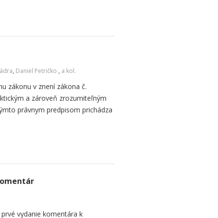
Cádra
,
Daniel Petričko
,
a kol.
u zákonu v znení zákona č.
aktickým a zároveň zrozumiteľným
týmto právnym predpisom prichádza
Komentár
a prvé vydanie komentára k