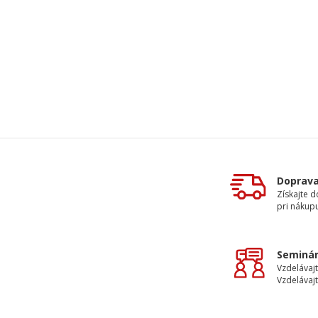
Doprav
Získajte 
pri nákupu
Seminár
Vzdelávajt
Vzdelávajt