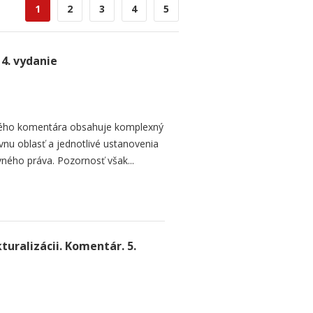
1
2
3
4
5
4. vydanie
ľkého komentára obsahuje komplexný
nu oblasť a jednotlivé ustanovenia
ného práva. Pozornosť však...
turalizácii. Komentár. 5.