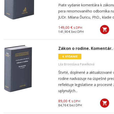
Piate vydanie komentára k zákonu 
pera renomovaného odborníka na 
JUDr. Milana Ďuricu, PhD., kladie 
149,00 €
s DPH
141,90 €
bez DPH
Zákon o rodine. Komentár. 
4. VYDANIE
Lila Bronislava Pavelková
Štvrté, doplnené a aktualizované
rodine nadväzuje na úspešné pre
reflektuje legislatívne a procesn
uplynulých...
89,00 €
s DPH
84,76 €
bez DPH