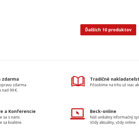
Ďalších 10 produktov
a zdarma
Tradičné nakladateľs
dopravu zdarma
Pôsobíme na trhu už viac ak
 nad 99 €.
e a Konferencie
Beck-online
e sa s nami.
Náš unikátny informačný sy
e sa kvalitne.
Vždy aktuálny, vždy online.