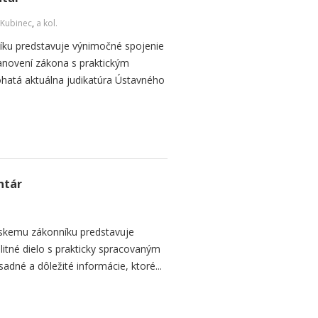
 Kubinec
,
a kol.
u predstavuje výnimočné spojenie
tanovení zákona s praktickým
hatá aktuálna judikatúra Ústavného
ntár
nskemu zákonníku predstavuje
itné dielo s prakticky spracovaným
dné a dôležité informácie, ktoré...