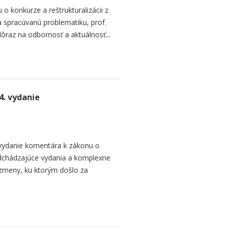
o konkurze a reštrukturalizácii z
spracúvanú problematiku, prof.
dôraz na odbornosť a aktuálnosť...
4. vydanie
 vydanie komentára k zákonu o
dchádzajúce vydania a komplexne
é zmeny, ku ktorým došlo za