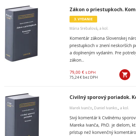
Zákon o priestupkoch. Kome
3. VYDANIE
Mária Srebalová
,
a kol.
Komentár zákona Slovenskej náro
priestupkoch v znení neskorších p
a doplneným vydaním. Pre potreb
zákon...
79,00 €
s DPH
75,24 €
bez DPH
Civilný sporový poriadok. 
Marek Ivančo
,
Daniel Ivanko,
,
a kol.
Sivý komentár k Civilnému sporo
Mareka Ivanča, PhD. je dielom, kt
prístup než konvenčný komentárový