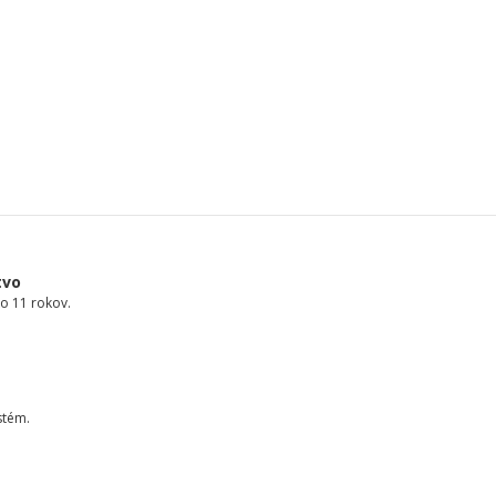
tvo
o 11 rokov.
stém.