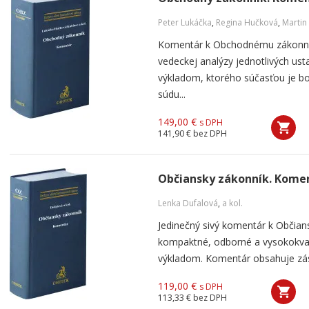
Peter Lukáčka
,
Regina Hučková
,
Martin
Komentár k Obchodnému zákonník
vedeckej analýzy jednotlivých us
výkladom, ktorého súčasťou je bo
súdu...
149,00 €
s DPH
141,90 €
bez DPH
Občiansky zákonník. Kome
Lenka Dufalová
,
a kol.
Jedinečný sivý komentár k Občia
kompaktné, odborné a vysokokval
výkladom. Komentár obsahuje zása
119,00 €
s DPH
113,33 €
bez DPH