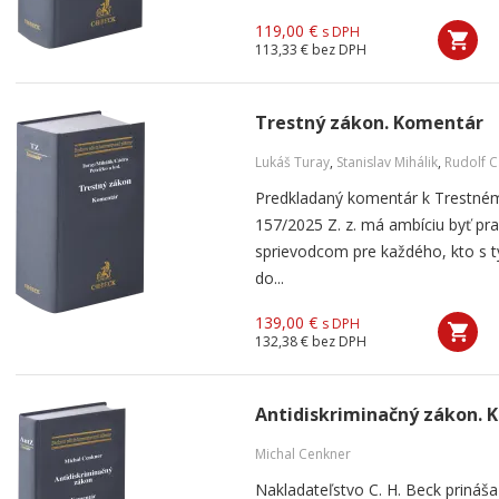
119,00 €
s DPH
113,33 €
bez DPH
Trestný zákon. Komentár
Lukáš Turay
,
Stanislav Mihálik
,
Rudolf 
Predkladaný komentár k Trestném
157/2025 Z. z. má ambíciu byť pr
sprievodcom pre každého, kto s 
do...
139,00 €
s DPH
132,38 €
bez DPH
Antidiskriminačný zákon. 
Michal Cenkner
Nakladateľstvo C. H. Beck prináš