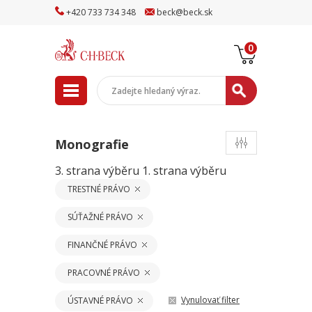
+
420
733
734
348
beck
@
beck
.sk
0
Monografie
3. strana výběru
1. strana výběru
TRESTNÉ PRÁVO
SÚŤAŽNÉ PRÁVO
FINANČNÉ PRÁVO
PRACOVNÉ PRÁVO
Vynulovať filter
ÚSTAVNÉ PRÁVO