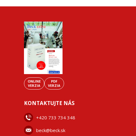
ONLINE
PDF
VERZIA
VERZIA
KONTAKTUJTE NÁS
+42
0 733 734 348
beck@beck.sk