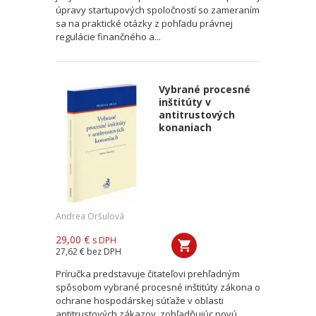
úpravy startupových spoločností so zameraním
sa na praktické otázky z pohľadu právnej
regulácie finančného a...
Vybrané procesné
inštitúty v
antitrustových
konaniach
Andrea Oršulová
29,00 €
s DPH
27,62 €
bez DPH
Príručka predstavuje čitateľovi prehľadným
spôsobom vybrané procesné inštitúty zákona o
ochrane hospodárskej súťaže v oblasti
antitrustových zákazov, zohľadňujúc novú