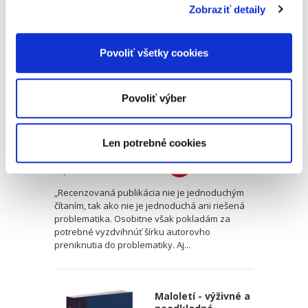
Zobraziť detaily
Ústavnosť v
poskytovaní
zdravotnej
starostlivosti
Povoliť všetky cookies
Povoliť výber
Ján Drgonec
Len potrebné cookies
39,00 €
s DPH
37,14 €
bez DPH
„Recenzovaná publikácia nie je jednoduchým
čítaním, tak ako nie je jednoduchá ani riešená
problematika. Osobitne však pokladám za
potrebné vyzdvihnúť šírku autorovho
preniknutia do problematiky. Aj...
Maloletí - výživné a