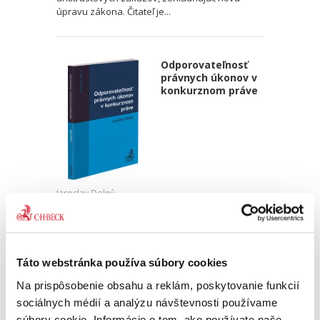
úpravu zákona. Čitateľ je...
Odporovateľnosť
právnych úkonov v
konkurznom práve
Jaroslav Dolný
15,00 €
s DPH
14,29 €
bez DPH
Predkladaná, prakticky zameraná, monografia
Táto webstránka používa súbory cookies
v oblasti odporovateľných právnych úkonov je
prvá svojho druhu v oblasti konkurzného práva
Na prispôsobenie obsahu a reklám, poskytovanie funkcií
na Slovensku. Zameriava sa na praktické
sociálnych médií a analýzu návštevnosti používame
využitie inštitútu...
súbory cookie. Informácie o tom, ako používate naše