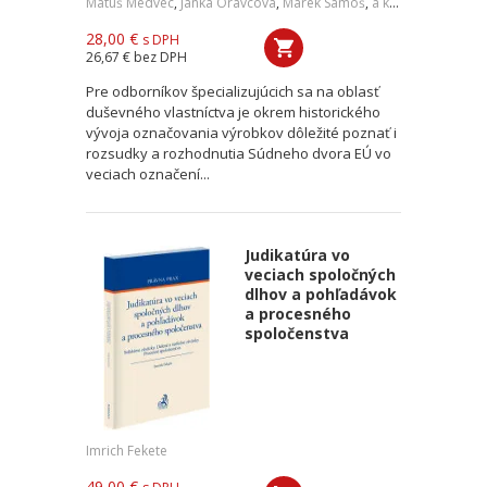
Matúš Medvec
,
Janka Oravcová
,
Marek Samoš
,
a kol.
28,00 €
s DPH
26,67 €
bez DPH
Pre odborníkov špecializujúcich sa na oblasť
duševného vlastníctva je okrem historického
vývoja označovania výrobkov dôležité poznať i
rozsudky a rozhodnutia Súdneho dvora EÚ vo
veciach označení...
Judikatúra vo
veciach spoločných
dlhov a pohľadávok
a procesného
spoločenstva
Imrich Fekete
49,00 €