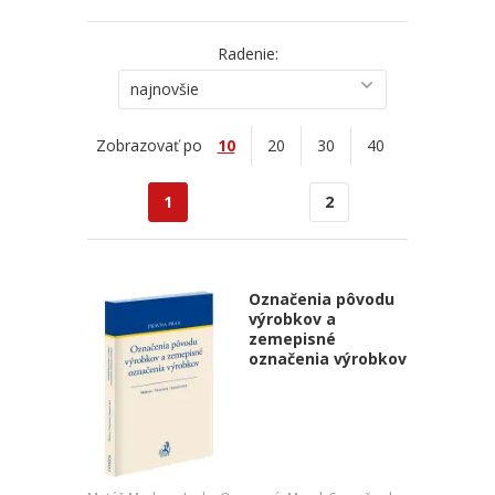
Radenie:
najnovšie
Zobrazovať po
10
20
30
40
1
2
Označenia pôvodu
výrobkov a
zemepisné
označenia výrobkov