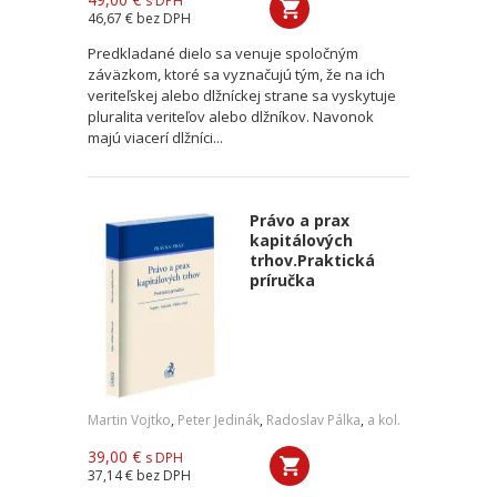
s DPH
46,67 €
bez DPH
Predkladané dielo sa venuje spoločným
záväzkom, ktoré sa vyznačujú tým, že na ich
veriteľskej alebo dlžníckej strane sa vyskytuje
pluralita veriteľov alebo dlžníkov. Navonok
majú viacerí dlžníci...
Právo a prax
kapitálových
trhov.Praktická
príručka
Martin Vojtko
,
Peter Jedinák
,
Radoslav Pálka
,
a kol.
39,00 €
s DPH
37,14 €
bez DPH