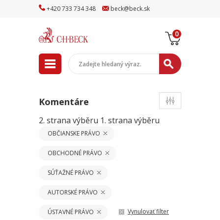
+
420
733
734
348
beck
@
beck
.sk
0
Komentáre
2. strana výběru
1. strana výběru
OBČIANSKE PRÁVO
OBCHODNÉ PRÁVO
SÚŤAŽNÉ PRÁVO
AUTORSKÉ PRÁVO
Vynulovať filter
ÚSTAVNÉ PRÁVO