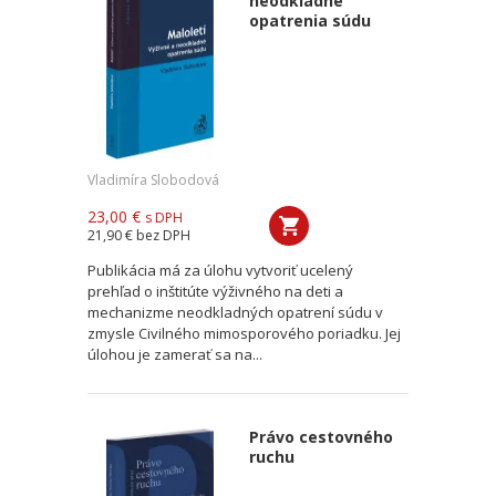
neodkladné
opatrenia súdu
Vladimíra Slobodová
23,00 €
s DPH
21,90 €
bez DPH
Publikácia má za úlohu vytvoriť ucelený
prehľad o inštitúte výživného na deti a
mechanizme neodkladných opatrení súdu v
zmysle Civilného mimosporového poriadku. Jej
úlohou je zamerať sa na...
Právo cestovného
ruchu