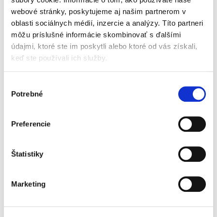
webové stránky, poskytujeme aj našim partnerom v
oblasti sociálnych médií, inzercie a analýzy. Títo partneri
Odporovateľnosť
môžu príslušné informácie skombinovať s ďalšími
právnych úkonov v
obchodnom práve
údajmi, ktoré ste im poskytli alebo ktoré od vás získali,
keď ste používali ich služby.
Výber
Potrebné
súhlasu
Dominika Cukerová
Preferencie
19,00 €
s DPH
18,10 €
bez DPH
Predkladaná publikácia ponúka detailné
Štatistiky
rozpracovanie témy odporovateľnosti právnych
úkonov s dôrazom na jej využitie v obchodnom
práve. Primárne sa kniha venuje možnosti
Marketing
odporovať škodlivé úkony...