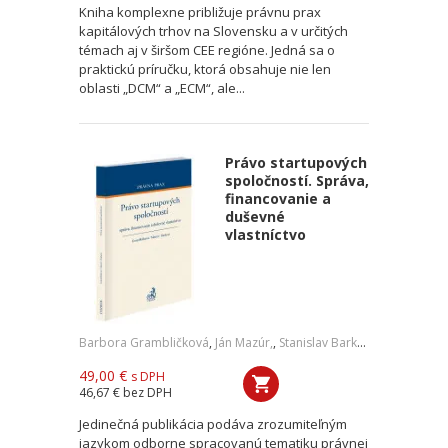
Kniha komplexne približuje právnu prax
kapitálových trhov na Slovensku a v určitých
témach aj v širšom CEE regióne. Jedná sa o
praktickú príručku, ktorá obsahuje nie len
oblasti „DCM“ a „ECM“, ale...
Právo startupových
spoločností. Správa,
financovanie a
duševné
vlastníctvo
Barbora Grambličková
,
Ján Mazúr,
,
Stanislav Barkoci
49,00 €
s DPH
46,67 €
bez DPH
Jedinečná publikácia podáva zrozumiteľným
jazykom odborne spracovanú tematiku právnej