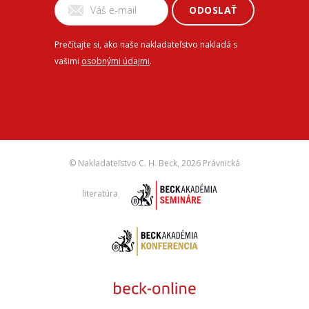
ODOSLAŤ
Prečítajte si, ako naše nakladateľstvo nakladá s
vašimi
osobnými údajmi
.
© Nakladateľstvo C. H. Beck,
2026 Právnická
literatúra