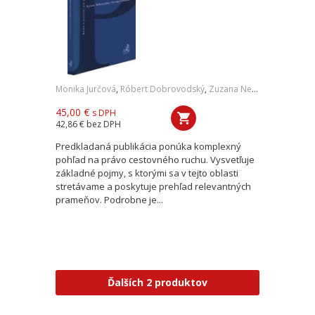
Monika Jurčová
,
Róbert Dobrovodský
,
Zuzana Nevolná
,
Andrea O
45,00 €
s DPH
42,86 €
bez DPH
Predkladaná publikácia ponúka komplexný
pohľad na právo cestovného ruchu. Vysvetľuje
základné pojmy, s ktorými sa v tejto oblasti
stretávame a poskytuje prehľad relevantných
prameňov. Podrobne je...
Ďalších 2 produktov