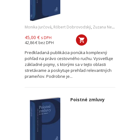
Monika Jurčová
,
Róbert Dobrovodský
,
Zuzana Nevolná
,
Andrea O
45,00 €
s DPH
42,86 €
bez DPH
Predkladaná publikácia ponúka komplexný
pohľad na právo cestovného ruchu. Vysvetľuje
základné pojmy, s ktorými sa v tejto oblasti
stretávame a poskytuje prehľad relevantných
prameňov. Podrobne je...
Poistné zmluvy