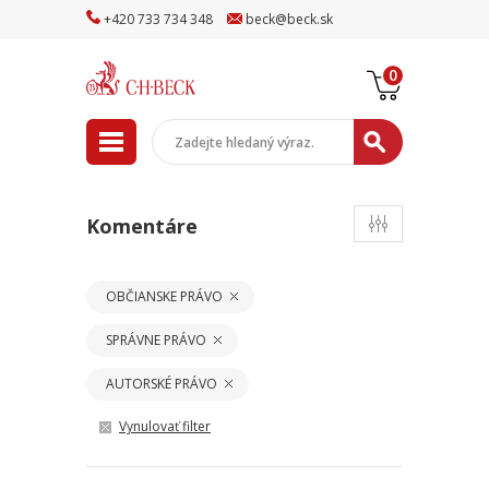
+
420
733
734
348
beck
@
beck
.sk
0
Komentáre
OBČIANSKE PRÁVO
SPRÁVNE PRÁVO
AUTORSKÉ PRÁVO
Vynulovať filter