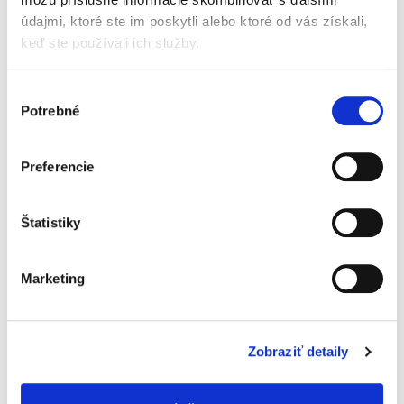
obstarávania
údajmi, ktoré ste im poskytli alebo ktoré od vás získali,
keď ste používali ich služby.
Výber
Potrebné
súhlasu
Juraj Hedera
Preferencie
39,00 €
s DPH
37,14 €
bez DPH
Publikácia je komplexnou zbierkou judikatúry
Štatistiky
vo veciach verejného obstarávania, ktorá
pokrýva nielen rozhodovaciu činnosť súdov
Slovenskej republiky za 12 rokov, ale súčasne
Marketing
aj rozhodovaciu činnosť...
Maloletí - výživné a
Zobraziť detaily
neodkladné
opatrenia súdu