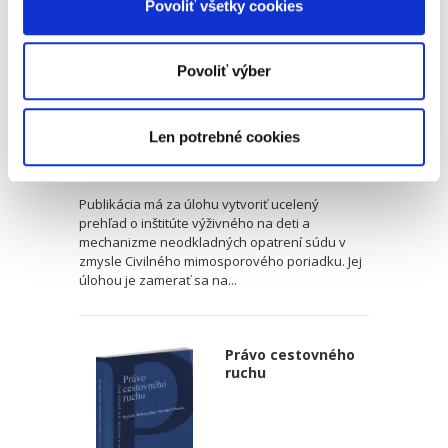
Povoliť všetky cookies
Povoliť výber
Vladimíra Slobodová
Len potrebné cookies
23,00 €
s DPH
21,90 €
bez DPH
Publikácia má za úlohu vytvoriť ucelený
prehľad o inštitúte výživného na deti a
mechanizme neodkladných opatrení súdu v
zmysle Civilného mimosporového poriadku. Jej
úlohou je zamerať sa na...
Právo cestovného
ruchu