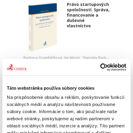
Právo startupových
spoločností. Správa,
financovanie a
duševné
vlastníctvo
Barbora Grambličková
,
Ján Mazúr,
,
Stanislav Barkoci
49,00 €
s DPH
46,67 €
bez DPH
Jedinečná publikácia podáva zrozumiteľným
jazykom odborne spracovanú tematiku právnej
Táto webstránka používa súbory cookies
úpravy startupových spoločností so zameraním
Na prispôsobenie obsahu a reklám, poskytovanie funkcií
sa na praktické otázky z pohľadu právnej
regulácie finančného a...
sociálnych médií a analýzu návštevnosti používame
súbory cookie. Informácie o tom, ako používate naše
webové stránky, poskytujeme aj našim partnerom v
oblasti sociálnych médií, inzercie a analýzy. Títo partneri
Judikatúra vo
veciach verejného
môžu príslušné informácie skombinovať s ďalšími