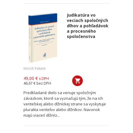
Judikatúra vo
veciach spoločných
dlhov a pohľadávok
a procesného
spoločenstva
Imrich Fekete
49,00 €
s DPH
46,67 €
bez DPH
Predkladané dielo sa venuje spoločným
záväzkom, ktoré sa vyznačujú tým, že na ich
veriteľskej alebo dlžníckej strane sa vyskytuje
pluralita veriteľov alebo dlžníkov. Navonok
majú viacerí dlžníci...