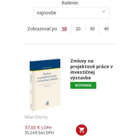
Radenie:
najnovšie
Zobrazovať po
10
20
30
40
Zmluvy na
projektové práce v
investičnej
výstavbe
NOVINKA
Milan Oleríny
37,00 €
s DPH
35,24 €
bez DPH