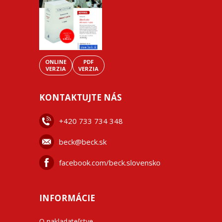
ONLINE
PDF
VERZIA
VERZIA
KONTAKTUJTE NÁS
+42
0 733 734 348
beck@beck.sk
facebook.com/beck.slovensko
INFORMÁCIE
O nakladateľstve