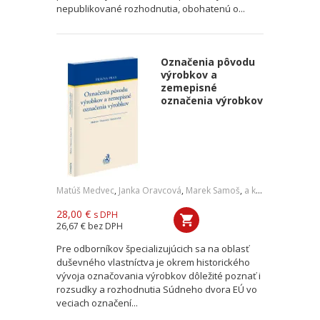
nepublikované rozhodnutia, obohatenú o...
Označenia pôvodu
výrobkov a
zemepisné
označenia výrobkov
Matúš Medvec
,
Janka Oravcová
,
Marek Samoš
,
a kol.
28,00 €
s DPH
26,67 €
bez DPH
Pre odborníkov špecializujúcich sa na oblasť
duševného vlastníctva je okrem historického
vývoja označovania výrobkov dôležité poznať i
rozsudky a rozhodnutia Súdneho dvora EÚ vo
veciach označení...