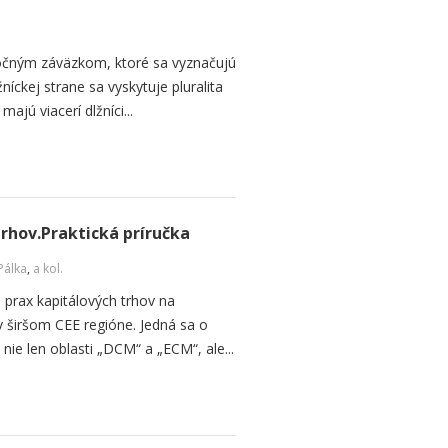
ločným záväzkom, ktoré sa vyznačujú
žníckej strane sa vyskytuje pluralita
ajú viacerí dlžníci...
trhov.Praktická príručka
Pálka
,
a kol.
 prax kapitálových trhov na
v širšom CEE regióne. Jedná sa o
 nie len oblasti „DCM“ a „ECM“, ale...