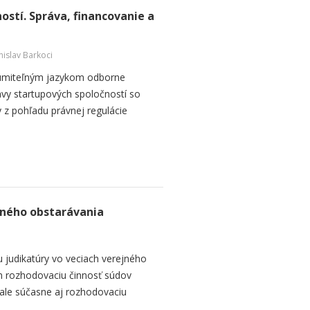
ostí. Správa, financovanie a
nislav Barkoci
zumiteľným jazykom odborne
vy startupových spoločností so
 z pohľadu právnej regulácie
jného obstarávania
 judikatúry vo veciach verejného
en rozhodovaciu činnosť súdov
 ale súčasne aj rozhodovaciu