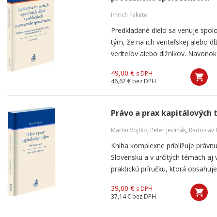
Imrich Fekete
Predkladané dielo sa venuje spo
tým, že na ich veriteľskej alebo dl
veriteľov alebo dlžníkov. Navonok m
49,00 €
s DPH
46,67 €
bez DPH
Právo a prax kapitálových 
Martin Vojtko
,
Peter Jedinák
,
Radoslav 
Kniha komplexne približuje právnu
Slovensku a v určitých témach aj 
praktickú príručku, ktorá obsahuje
39,00 €
s DPH
37,14 €
bez DPH