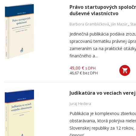
Právo startupových spoločn
duševné vlastníctvo
Barbora Grambličková
,
Ján Mazúr,
,
Sta
Jedinečná publikácia podáva zro
spracovanú tematiku právnej úpra
zameraním sa na praktické otázky
finančného a...
49,00 €
s DPH
46,67 €
bez DPH
Judikatúra vo veciach vere
Juraj Hedera
Publikácia je komplexnou zbierkou
obstarávania, ktorá pokrýva niel
Slovenskej republiky za 12 rokov,
činnosť...