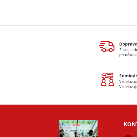
Doprav
Získajte 
pri nákupu
Seminár
Vzdelávajt
Vzdelávajt
KON