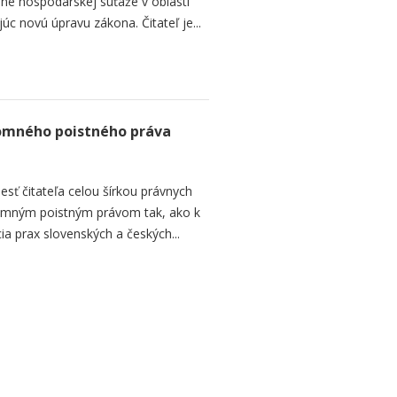
ane hospodárskej súťaže v oblasti
úc novú úpravu zákona. Čitateľ je...
romného poistného práva
esť čitateľa celou šírkou právnych
romným poistným právom tak, ako k
ia prax slovenských a českých...