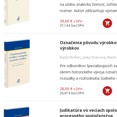
na súdnu znaleckú činnosť, zohľad
rozmer. Autori zdôrazňujú význam
39,00 €
s DPH
37,14 €
bez DPH
Označenia pôvodu výrobko
výrobkov
Matúš Medvec
,
Janka Oravcová
,
Marek
Pre odborníkov špecializujúcich s
okrem historického vývoja označo
rozsudky a rozhodnutia Súdneho d
28,00 €
s DPH
26,67 €
bez DPH
Judikatúra vo veciach spol
procesného spoločenstva