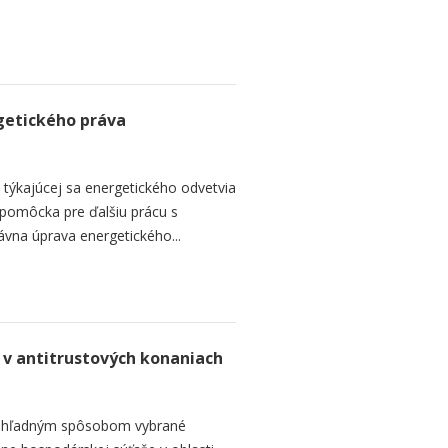
getického práva
y týkajúcej sa energetického odvetvia
o pomôcka pre ďalšiu prácu s
vna úprava energetického...
 v antitrustových konaniach
 prehľadným spôsobom vybrané