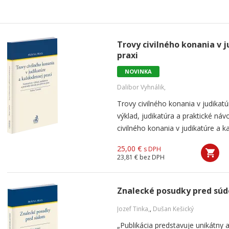
Trovy civilného konania v 
praxi
NOVINKA
Dalibor Vyhnálik,
Trovy civilného konania v judikat
výklad, judikatúra a praktické náv
civilného konania v judikatúre a k
25,00 €
s DPH
23,81 €
bez DPH
Znalecké posudky pred sú
Jozef Tinka,
,
Dušan Kešický
„Publikácia predstavuje unikátny