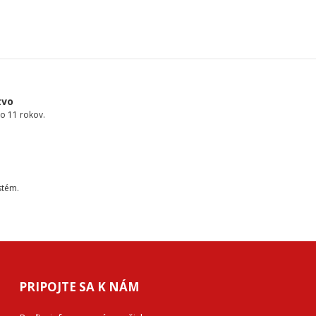
tvo
o 11 rokov.
stém.
PRIPOJTE SA K NÁM