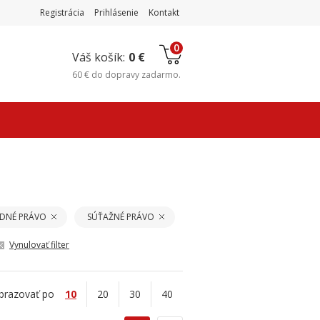
Registrácia
Prihlásenie
Kontakt
0
Váš košík:
0 €
60 €
do
dopravy zadarmo
.
DNÉ PRÁVO
SÚŤAŽNÉ PRÁVO
Vynulovať filter
brazovať po
10
20
30
40