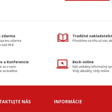
a zdarma
Tradičné nakladateľs
dopravu zdarma
Pôsobíme na trhu už viac ak
 nad 99 €.
e a Konferencie
Beck-online
e sa s nami.
Náš unikátny informačný sy
e sa kvalitne.
Vždy aktuálny, vždy online.
TAKTUJTE NÁS
INFORMÁCIE