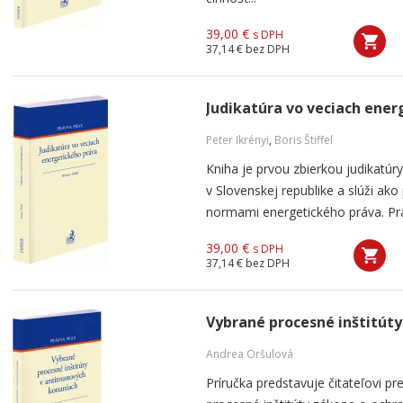
39,00 €
s DPH
37,14 €
bez DPH
Judikatúra vo veciach ener
Peter Ikrényi
,
Boris Štiffel
Kniha je prvou zbierkou judikatúr
v Slovenskej republike a slúži ak
normami energetického práva. Prá
39,00 €
s DPH
37,14 €
bez DPH
Vybrané procesné inštitúty
Andrea Oršulová
Príručka predstavuje čitateľovi