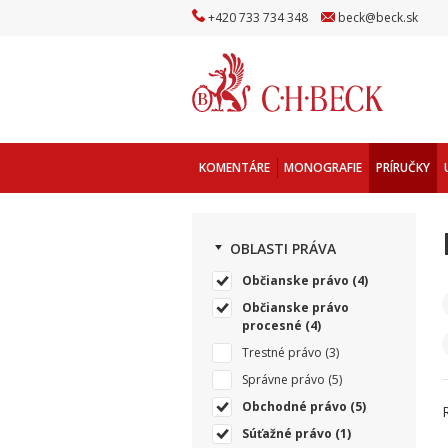
+
420
733
734
348
beck
@
beck
.sk
KOMENTÁRE
MONOGRAFIE
PRÍRUČKY
OBLASTI PRÁVA
Občianske právo
(4)
Občianske právo
procesné
(4)
Trestné právo
(3)
Správne právo
(5)
Obchodné právo
(5)
Súťažné právo
(1)