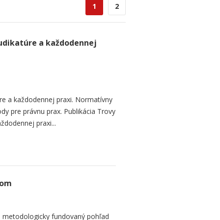
1
2
judikatúre a každodennej
úre a každodennej praxi. Normatívny
ody pre právnu prax. Publikácia Trovy
aždodennej praxi...
dom
 a metodologicky fundovaný pohľad