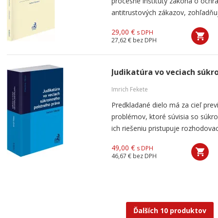
procesné inštitúty zákona o ochr
antitrustových zákazov, zohľadňuj
29,00 €
s DPH
27,62 €
bez DPH
Judikatúra vo veciach súk
Imrich Fekete
Predkladané dielo má za cieľ previ
problémov, ktoré súvisia so súk
ich riešeniu pristupuje rozhodovac
49,00 €
s DPH
46,67 €
bez DPH
Ďalších 10 produktov