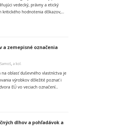
ňujúci vedecký, právny a etický
 kritického hodnotenia dôkazov,...
v a zemepisné označenia
 Samoš
,
a kol.
a na oblasť duševného vlastníctva je
vania výrobkov dôležité poznať i
vora EÚ vo veciach označení...
očných dlhov a pohľadávok a