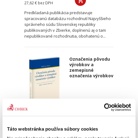
27,62 €
bez DPH
Predkladaná publikácia predstavuje
spracovanú databázu rozhodnutí Najvyššieho
správneho súdu Slovenskej republiky
publikovaných v Zbierke, doplnenú aj o tam
nepublikované rozhodnutia, obohatenú o...
Označenia pôvodu
výrobkov a
zemepisné
označenia výrobkov
Matúš Medvec
,
Janka Oravcová
,
Marek Samoš
,
a kol.
28,00 €
s DPH
Táto webstránka používa súbory cookies
26,67 €
bez DPH