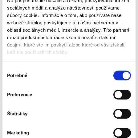
Na prispôsobenie obsahu a reklám, poskytovanie funkcií
Pre odborníkov špecializujúcich sa na oblasť
duševného vlastníctva je okrem historického
sociálnych médií a analýzu návštevnosti používame
vývoja označovania výrobkov dôležité poznať i
súbory cookie. Informácie o tom, ako používate naše
rozsudky a rozhodnutia Súdneho dvora EÚ vo
webové stránky, poskytujeme aj našim partnerom v
veciach označení...
oblasti sociálnych médií, inzercie a analýzy. Títo partneri
môžu príslušné informácie skombinovať s ďalšími
údajmi, ktoré ste im poskytli alebo ktoré od vás získali,
Judikatúra vo
keď ste používali ich služby.
veciach spoločných
dlhov a pohľadávok
a procesného
Výber
spoločenstva
Potrebné
súhlasu
Preferencie
Imrich Fekete
49,00 €
Štatistiky
s DPH
46,67 €
bez DPH
Predkladané dielo sa venuje spoločným
Marketing
záväzkom, ktoré sa vyznačujú tým, že na ich