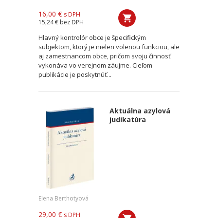
16,00 €
s DPH
15,24 €
bez DPH
Hlavný kontrolór obce je špecifickým
subjektom, ktorý je nielen volenou funkciou, ale
aj zamestnancom obce, pričom svoju činnosť
vykonáva vo verejnom záujme. Cieľom
publikácie je poskytnúť...
Aktuálna azylová
judikatúra
Elena Berthotyová
29,00 €
s DPH