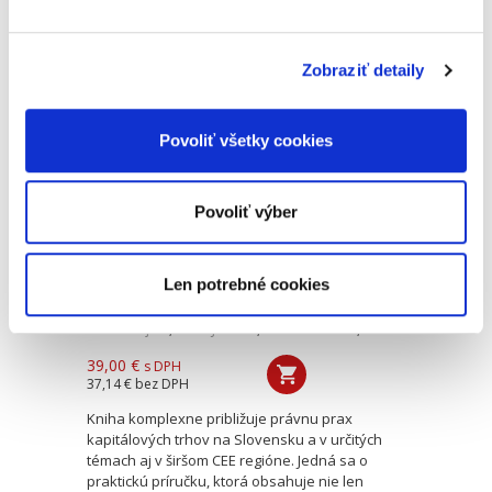
veriteľskej alebo dlžníckej strane sa vyskytuje
pluralita veriteľov alebo dlžníkov. Navonok
majú viacerí dlžníci...
Zobraziť detaily
Právo a prax
Povoliť všetky cookies
kapitálových
trhov.Praktická
príručka
Povoliť výber
Len potrebné cookies
Martin Vojtko
,
Peter Jedinák
,
Radoslav Pálka
,
a kol.
39,00 €
s DPH
37,14 €
bez DPH
Kniha komplexne približuje právnu prax
kapitálových trhov na Slovensku a v určitých
témach aj v širšom CEE regióne. Jedná sa o
praktickú príručku, ktorá obsahuje nie len