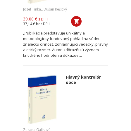
Jozef Tinka,
,
Dušan Kešický
39,00 €
s DPH
37,14 €
bez DPH
„Publikácia predstavuje unikátny a
metodologicky fundovaný pohľad na súdnu
znaleckú činnosť, zohľadňujúci vedecký, právny
a etický rozmer. Autori zdôrazňujú význam
kritického hodnotenia dôkazov,...
Hlavný kontrolór
obce
Zuzana Gálisová