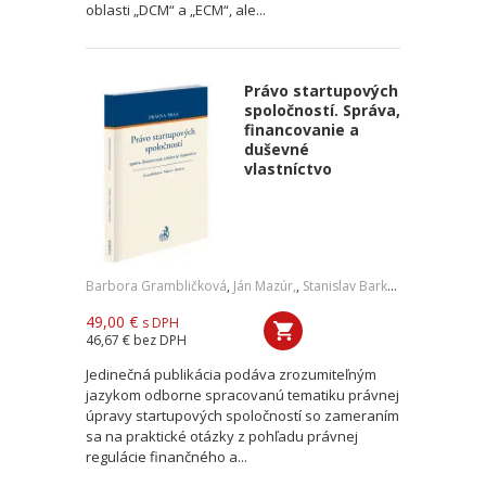
oblasti „DCM“ a „ECM“, ale...
Právo startupových
spoločností. Správa,
financovanie a
duševné
vlastníctvo
Barbora Grambličková
,
Ján Mazúr,
,
Stanislav Barkoci
49,00 €
s DPH
46,67 €
bez DPH
Jedinečná publikácia podáva zrozumiteľným
jazykom odborne spracovanú tematiku právnej
úpravy startupových spoločností so zameraním
sa na praktické otázky z pohľadu právnej
regulácie finančného a...