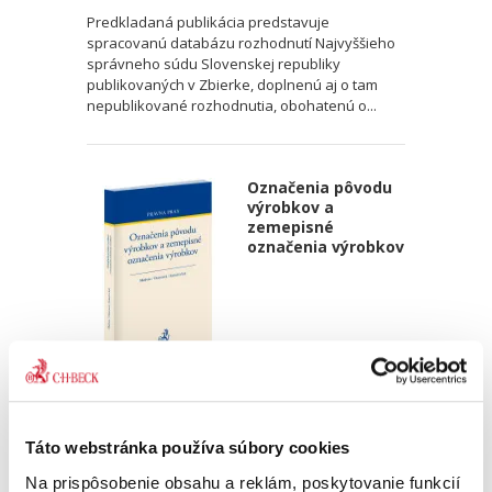
Predkladaná publikácia predstavuje
spracovanú databázu rozhodnutí Najvyššieho
správneho súdu Slovenskej republiky
publikovaných v Zbierke, doplnenú aj o tam
nepublikované rozhodnutia, obohatenú o...
Označenia pôvodu
výrobkov a
zemepisné
označenia výrobkov
Matúš Medvec
,
Janka Oravcová
,
Marek Samoš
,
a kol.
28,00 €
s DPH
26,67 €
bez DPH
Táto webstránka používa súbory cookies
Pre odborníkov špecializujúcich sa na oblasť
Na prispôsobenie obsahu a reklám, poskytovanie funkcií