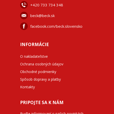
+42
0 733 734 348
beck@beck.sk
facebook.com/beck.slovensko
INFORMÁCIE
O nakladateľstve
Ochrana osobných údajov
Obchodné podmienky
Spôsob dopravy a platby
Kontakty
PRIPOJTE SA K NÁM
Buďte informovaní o našich novinkách,