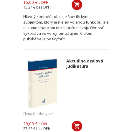
16,00 €
s DPH
15,24 €
bez DPH
Hlavný kontrolór obce je špecifickým
subjektom, ktorý je nielen volenou funkciou, ale
aj zamestnancom obce, pričom svoju činnosť
vykonáva vo verejnom záujme. Cieľom
publikácie je poskytnúť...
Aktuálna azylová
judikatúra
Elena Berthotyová
29,00 €
s DPH
27,62 €
bez DPH