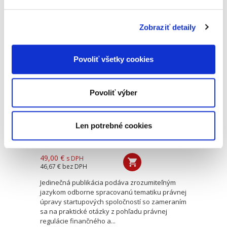
pluralita veriteľov alebo dlžníkov. Navonok
majú viacerí dlžníci...
Zobraziť detaily
Právo startupových
spoločností. Správa,
Povoliť všetky cookies
financovanie a
duševné
vlastníctvo
Povoliť výber
Len potrebné cookies
Barbora Grambličková
,
Ján Mazúr,
,
Stanislav Barkoci
49,00 €
s DPH
46,67 €
bez DPH
Jedinečná publikácia podáva zrozumiteľným
jazykom odborne spracovanú tematiku právnej
úpravy startupových spoločností so zameraním
sa na praktické otázky z pohľadu právnej
regulácie finančného a...