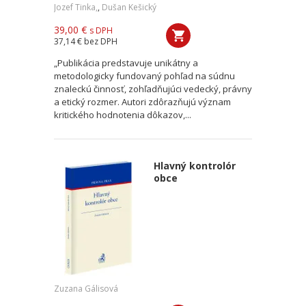
Jozef Tinka,
,
Dušan Kešický
39,00 €
s DPH
37,14 €
bez DPH
„Publikácia predstavuje unikátny a
metodologicky fundovaný pohľad na súdnu
znaleckú činnosť, zohľadňujúci vedecký, právny
a etický rozmer. Autori zdôrazňujú význam
kritického hodnotenia dôkazov,...
Hlavný kontrolór
obce
Zuzana Gálisová