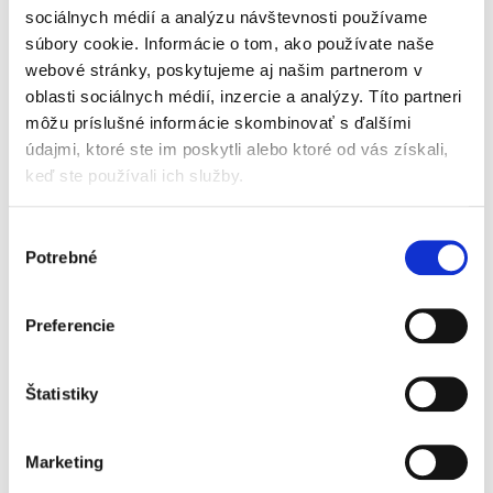
duševného vlastníctva je okrem historického
sociálnych médií a analýzu návštevnosti používame
vývoja označovania výrobkov dôležité poznať i
súbory cookie. Informácie o tom, ako používate naše
rozsudky a rozhodnutia Súdneho dvora EÚ vo
veciach označení...
webové stránky, poskytujeme aj našim partnerom v
oblasti sociálnych médií, inzercie a analýzy. Títo partneri
môžu príslušné informácie skombinovať s ďalšími
Judikatúra vo
údajmi, ktoré ste im poskytli alebo ktoré od vás získali,
veciach spoločných
keď ste používali ich služby.
dlhov a pohľadávok
a procesného
spoločenstva
Výber
Potrebné
súhlasu
Preferencie
Imrich Fekete
49,00 €
s DPH
Štatistiky
46,67 €
bez DPH
Predkladané dielo sa venuje spoločným
záväzkom, ktoré sa vyznačujú tým, že na ich
Marketing
veriteľskej alebo dlžníckej strane sa vyskytuje