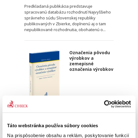
Predkladaná publikácia predstavuje
spracovanú databázu rozhodnutí Najvyššieho
správneho súdu Slovenskej republiky
publikovaných v Zbierke, doplnenú aj o tam
nepublikované rozhodnutia, obohatenú o...
Označenia pôvodu
výrobkov a
zemepisné
označenia výrobkov
Matúš Medvec
,
Janka Oravcová
,
Marek Samoš
,
a kol.
28,00 €
s DPH
26,67 €
bez DPH
Táto webstránka používa súbory cookies
Pre odborníkov špecializujúcich sa na oblasť
Na prispôsobenie obsahu a reklám, poskytovanie funkcií