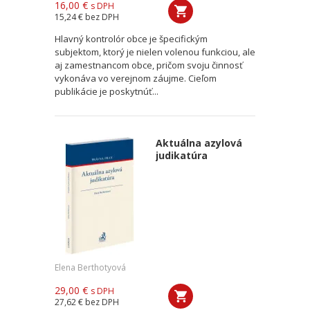
16,00 €
s DPH
15,24 €
bez DPH
Hlavný kontrolór obce je špecifickým
subjektom, ktorý je nielen volenou funkciou, ale
aj zamestnancom obce, pričom svoju činnosť
vykonáva vo verejnom záujme. Cieľom
publikácie je poskytnúť...
Aktuálna azylová
judikatúra
Elena Berthotyová
29,00 €
s DPH
27,62 €
bez DPH