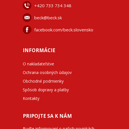
+42
0 733 734 348
beck@beck.sk
facebook.com/beck.slovensko
INFORMÁCIE
O nakladateľstve
Ochrana osobných údajov
Obchodné podmienky
Spôsob dopravy a platby
Kontakty
PRIPOJTE SA K NÁM
Buďte informovaní o našich novinkách,