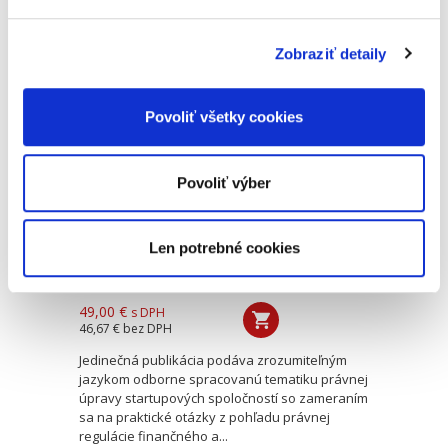
pluralita veriteľov alebo dlžníkov. Navonok
majú viacerí dlžníci...
Zobraziť detaily
Právo startupových
spoločností. Správa,
Povoliť všetky cookies
financovanie a
duševné
vlastníctvo
Povoliť výber
Len potrebné cookies
Barbora Grambličková
,
Ján Mazúr,
,
Stanislav Barkoci
49,00 €
s DPH
46,67 €
bez DPH
Jedinečná publikácia podáva zrozumiteľným
jazykom odborne spracovanú tematiku právnej
úpravy startupových spoločností so zameraním
sa na praktické otázky z pohľadu právnej
regulácie finančného a...