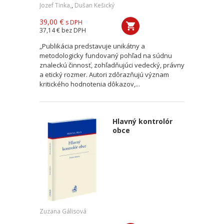
Jozef Tinka,
,
Dušan Kešický
39,00 €
s DPH
37,14 €
bez DPH
„Publikácia predstavuje unikátny a
metodologicky fundovaný pohľad na súdnu
znaleckú činnosť, zohľadňujúci vedecký, právny
a etický rozmer. Autori zdôrazňujú význam
kritického hodnotenia dôkazov,...
Hlavný kontrolór
obce
Zuzana Gálisová