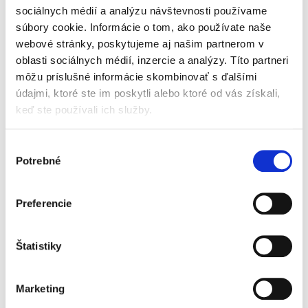
duševného vlastníctva je okrem historického
sociálnych médií a analýzu návštevnosti používame
vývoja označovania výrobkov dôležité poznať i
súbory cookie. Informácie o tom, ako používate naše
rozsudky a rozhodnutia Súdneho dvora EÚ vo
veciach označení...
webové stránky, poskytujeme aj našim partnerom v
oblasti sociálnych médií, inzercie a analýzy. Títo partneri
môžu príslušné informácie skombinovať s ďalšími
Judikatúra vo
údajmi, ktoré ste im poskytli alebo ktoré od vás získali,
veciach spoločných
keď ste používali ich služby.
dlhov a pohľadávok
a procesného
spoločenstva
Výber
Potrebné
súhlasu
Preferencie
Imrich Fekete
49,00 €
s DPH
Štatistiky
46,67 €
bez DPH
Predkladané dielo sa venuje spoločným
záväzkom, ktoré sa vyznačujú tým, že na ich
Marketing
veriteľskej alebo dlžníckej strane sa vyskytuje