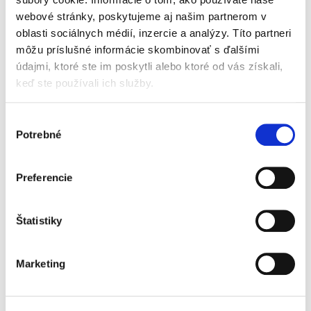
webové stránky, poskytujeme aj našim partnerom v
oblasti sociálnych médií, inzercie a analýzy. Títo partneri
Compliance a
môžu príslušné informácie skombinovať s ďalšími
regulácie
údajmi, ktoré ste im poskytli alebo ktoré od vás získali,
keď ste používali ich služby.
Výber
Potrebné
súhlasu
Marek Kordík
,
Martin Jacko
,
Martin Sasinek
,
Ivan Skaloš
,
a kol.
Preferencie
79,00 €
s DPH
75,24 €
bez DPH
Predkladané odborné dielo predstavuje
Štatistiky
komplexnú interdisciplinárnu vedeckú
monografiu, ktorá prináša ucelený súbor
informácií, poznatkov a odborných názorov v
Marketing
oblasti compliance. Obsahuje podrobné...