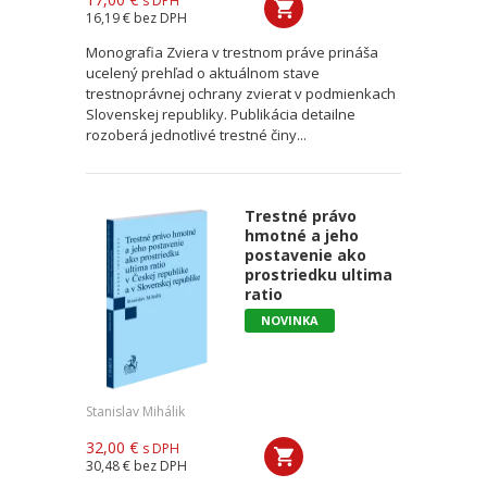
s DPH
16,19 €
bez DPH
Monografia Zviera v trestnom práve prináša
ucelený prehľad o aktuálnom stave
trestnoprávnej ochrany zvierat v podmienkach
Slovenskej republiky. Publikácia detailne
rozoberá jednotlivé trestné činy...
Trestné právo
hmotné a jeho
postavenie ako
prostriedku ultima
ratio
NOVINKA
Stanislav Mihálik
32,00 €
s DPH
30,48 €
bez DPH