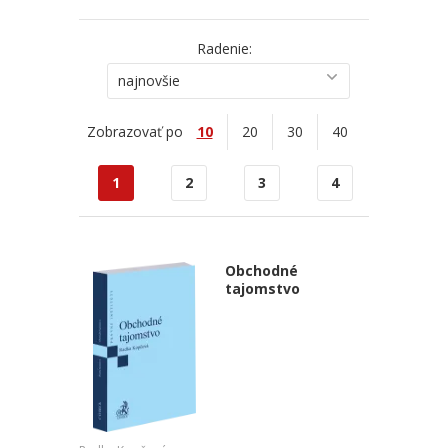
Radenie:
najnovšie
Zobrazovať po
10
20
30
40
1
2
3
4
Obchodné
tajomstvo