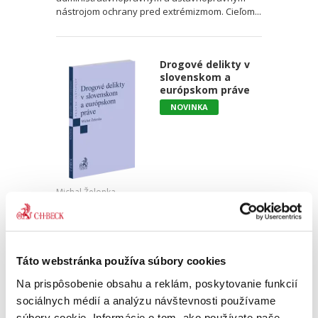
nástrojom ochrany pred extrémizmom. Cieľom...
Drogové delikty v
slovenskom a
európskom práve
NOVINKA
Michal Želonka
18,00 €
s DPH
17,14 €
bez DPH
Monografia pútavo spracováva drogové delikty
Táto webstránka používa súbory cookies
v právnom poriadku Slovenskej republiky a
porovnáva ich s právnou úpravou iných
Na prispôsobenie obsahu a reklám, poskytovanie funkcií
členských štátov Európskej únie. Autor
sociálnych médií a analýzu návštevnosti používame
zohľadňuje historické aspekty,...
súbory cookie. Informácie o tom, ako používate naše