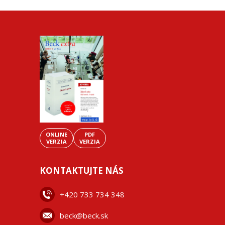
ONLINE
PDF
VERZIA
VERZIA
KONTAKTUJTE NÁS
+42
0 733 734 348
beck@beck.sk