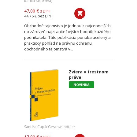
Radka Kopčová,
47,00 €
s DPH
44,76 €
bez DPH
Obchodné tajomstvo je jednou z najcennejších,
no zároveň najzraniteľnejších hodnôt každého
podnikateľa. Táto publikácia ponúka ucelený a
praktický pohľad na právnu ochranu
obchodného tajomstva v...
Zviera v trestnom
práve
NOVINKA
Sandra Capik Geschwandtner
17,00 €