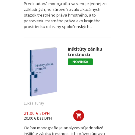
Predkladaná monografia sa venuje jednej zo
základných, no zároveň trvalo aktuálnych
otázok trestného práva hmotného, a to
postaveniu trestného práva ako krajného
prostriedku ochrany spoločenských...
Inštitúty zániku
trestnosti
NOVINKA
Lukáš Turay
21,00 €
s DPH
20,00 €
bez DPH
Cieľom monografie je analyzovať jednotlivé
inštitúty zániku trestnosti, ich právnu úpravu,