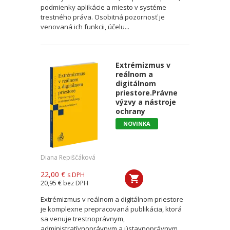
podmienky aplikácie a miesto v systéme
trestného práva. Osobitná pozornosť je
venovaná ich funkcii, účelu...
Extrémizmus v
reálnom a
digitálnom
priestore.Právne
výzvy a nástroje
ochrany
NOVINKA
Diana Repiščáková
22,00 €
s DPH
20,95 €
bez DPH
Extrémizmus v reálnom a digitálnom priestore
je komplexne prepracovaná publikácia, ktorá
sa venuje trestnoprávnym,
administratívnoprávnym a ústavnoprávnym