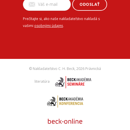
ODOSLAŤ
Prečítajte si, ako naše nakladateľstvo nakladá s
vašimi
osobnými údajmi
.
© Nakladateľstvo C. H. Beck,
2026 Právnická
literatúra