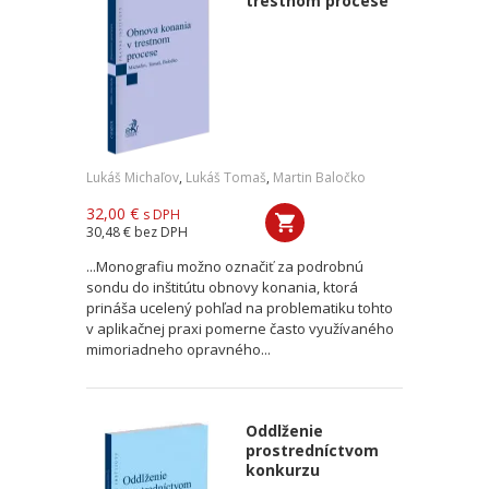
trestnom procese
Lukáš Michaľov
,
Lukáš Tomaš
,
Martin Baločko
32,00 €
s DPH
30,48 €
bez DPH
...Monografiu možno označiť za podrobnú
sondu do inštitútu obnovy konania, ktorá
prináša ucelený pohľad na problematiku tohto
v aplikačnej praxi pomerne často využívaného
mimoriadneho opravného...
Oddlženie
prostredníctvom
konkurzu