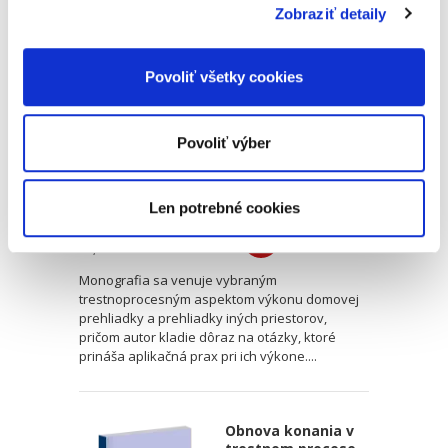
Zobraziť detaily
Vybrané
trestnoprocesné
aspekty výkonu
domovej prehliadky
Povoliť všetky cookies
a prehliadky iných
priestorov
Povoliť výber
Samuel Marr
Len potrebné cookies
22,00 €
s DPH
20,95 €
bez DPH
Monografia sa venuje vybraným
trestnoprocesným aspektom výkonu domovej
prehliadky a prehliadky iných priestorov,
pričom autor kladie dôraz na otázky, ktoré
prináša aplikačná prax pri ich výkone....
Obnova konania v