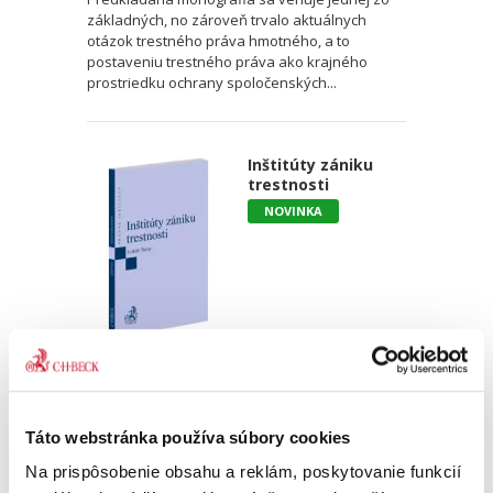
základných, no zároveň trvalo aktuálnych
otázok trestného práva hmotného, a to
postaveniu trestného práva ako krajného
prostriedku ochrany spoločenských...
Inštitúty zániku
trestnosti
NOVINKA
Lukáš Turay
21,00 €
s DPH
20,00 €
bez DPH
Táto webstránka používa súbory cookies
Cieľom monografie je analyzovať jednotlivé
Na prispôsobenie obsahu a reklám, poskytovanie funkcií
inštitúty zániku trestnosti, ich právnu úpravu,