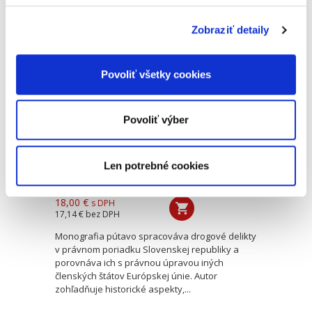
nástrojom ochrany pred extrémizmom. Cieľom...
Zobraziť detaily
Drogové delikty v
slovenskom a
Povoliť všetky cookies
európskom práve
NOVINKA
Povoliť výber
Len potrebné cookies
Michal Želonka
18,00 €
s DPH
17,14 €
bez DPH
Monografia pútavo spracováva drogové delikty
v právnom poriadku Slovenskej republiky a
porovnáva ich s právnou úpravou iných
členských štátov Európskej únie. Autor
zohľadňuje historické aspekty,...