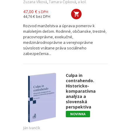
Zuzana Vlková
,
Tamara Čipková
,
a kol.
47,00 €
s DPH
44,76 €
bez DPH
Rozvod manželstva a úprava pomerov k
maloletým deťom. Rodinné, občianske, trestné,
pracovnoprávne, exekučné,
medzinárodnoprávne a verejnoprávne
súvislosti vrátane práva sociálneho
zabezpečenia...
Culpa in
contrahendo.
Historicko-
komparatívna
analýza a
slovenská
perspektíva
NOVINKA
Ján Ivančík