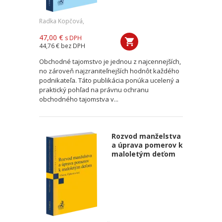
Radka Kopčová,
47,00 €
s DPH
44,76 €
bez DPH
Obchodné tajomstvo je jednou z najcennejších,
no zároveň najzraniteľnejších hodnôt každého
podnikateľa. Táto publikácia ponúka ucelený a
praktický pohľad na právnu ochranu
obchodného tajomstva v...
Rozvod manželstva
a úprava pomerov k
maloletým deťom