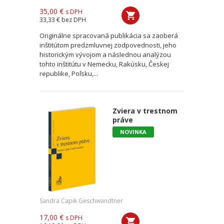
35,00 €
s DPH
33,33 €
bez DPH
Originálne spracovaná publikácia sa zaoberá
inštitútom predzmluvnej zodpovednosti, jeho
historickým vývojom a následnou analýzou
tohto inštitútu v Nemecku, Rakúsku, Českej
republike, Poľsku,...
Zviera v trestnom
práve
NOVINKA
Sandra Capik Geschwandtner
17,00 €
s DPH