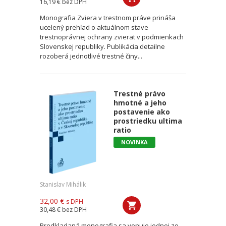
16,19 €
bez DPH
Monografia Zviera v trestnom práve prináša
ucelený prehľad o aktuálnom stave
trestnoprávnej ochrany zvierat v podmienkach
Slovenskej republiky. Publikácia detailne
rozoberá jednotlivé trestné činy...
Trestné právo
hmotné a jeho
postavenie ako
prostriedku ultima
ratio
NOVINKA
Stanislav Mihálik
32,00 €
s DPH
30,48 €
bez DPH
Predkladaná monografia sa venuje jednej zo