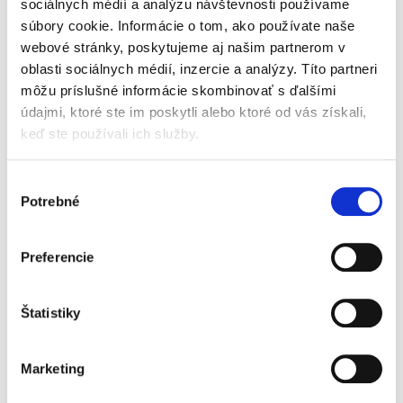
podmienky aplikácie a miesto v systéme
sociálnych médií a analýzu návštevnosti používame
trestného práva. Osobitná pozornosť je
súbory cookie. Informácie o tom, ako používate naše
venovaná ich funkcii, účelu...
webové stránky, poskytujeme aj našim partnerom v
oblasti sociálnych médií, inzercie a analýzy. Títo partneri
môžu príslušné informácie skombinovať s ďalšími
Extrémizmus v
údajmi, ktoré ste im poskytli alebo ktoré od vás získali,
reálnom a
digitálnom
keď ste používali ich služby.
priestore.Právne
výzvy a nástroje
ochrany
Výber
Potrebné
súhlasu
NOVINKA
Preferencie
Diana Repiščáková
22,00 €
s DPH
20,95 €
bez DPH
Štatistiky
Extrémizmus v reálnom a digitálnom priestore
je komplexne prepracovaná publikácia, ktorá
Marketing
sa venuje trestnoprávnym,
administratívnoprávnym a ústavnoprávnym