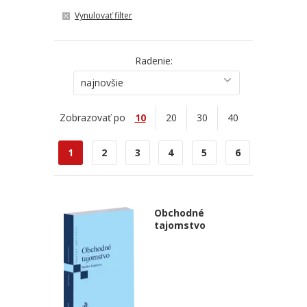
Vynulovať filter
Radenie:
najnovšie
Zobrazovať po
10
20
30
40
1
2
3
4
5
6
Obchodné
tajomstvo