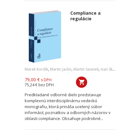
Compliance a
regulácie
Marek Kordík
,
Martin Jacko
,
Martin Sasinek
,
Ivan Skaloš
,
a kol.
79,00 €
s DPH
75,24 €
bez DPH
Predkladané odborné dielo predstavuje
komplexnú interdisciplinárnu vedeckú
monografiu, ktorá prináša ucelený súbor
informácií, poznatkov a odborných názorov v
oblasti compliance. Obsahuje podrobné...