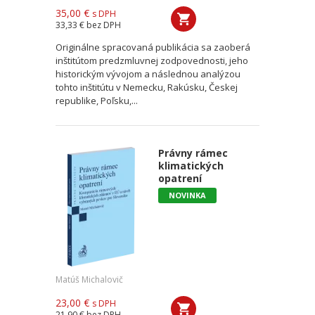
35,00 €
s DPH
33,33 €
bez DPH
Originálne spracovaná publikácia sa zaoberá
inštitútom predzmluvnej zodpovednosti, jeho
historickým vývojom a následnou analýzou
tohto inštitútu v Nemecku, Rakúsku, Českej
republike, Poľsku,...
Právny rámec
klimatických
opatrení
NOVINKA
Matúš Michalovič
23,00 €
s DPH
21,90 €
bez DPH