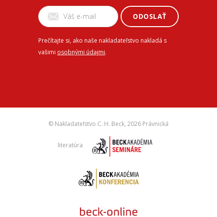
ODOSLAŤ
Prečítajte si, ako naše nakladateľstvo nakladá s
vašimi
osobnými údajmi
.
© Nakladateľstvo C. H. Beck,
2026 Právnická
literatúra