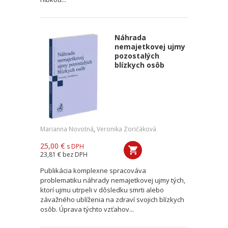
Náhrada
nemajetkovej ujmy
pozostalých
blízkych osôb
Marianna Novotná
,
Veronika Zoričáková
25,00 €
s DPH
23,81 €
bez DPH
Publikácia komplexne spracováva
problematiku náhrady nemajetkovej ujmy tých,
ktorí ujmu utrpeli v dôsledku smrti alebo
závažného ublíženia na zdraví svojich blízkych
osôb. Úprava týchto vzťahov...