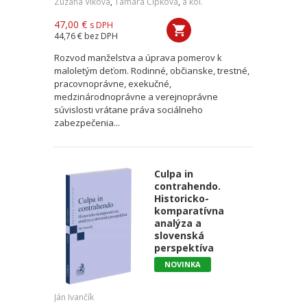
Zuzana Vlková
,
Tamara Čipková
,
a kol.
47,00 €
s DPH
44,76 €
bez DPH
Rozvod manželstva a úprava pomerov k
maloletým deťom. Rodinné, občianske, trestné,
pracovnoprávne, exekučné,
medzinárodnoprávne a verejnoprávne
súvislosti vrátane práva sociálneho
zabezpečenia...
Culpa in
contrahendo.
Historicko-
komparatívna
analýza a
slovenská
perspektíva
NOVINKA
Ján Ivančík