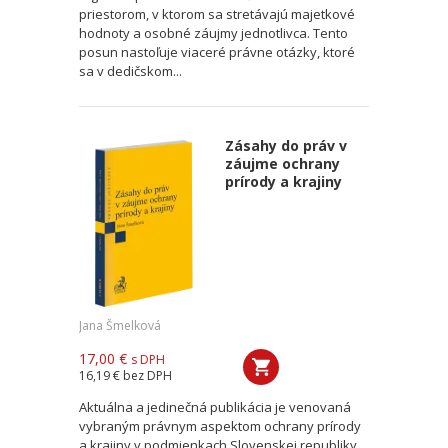
priestorom, v ktorom sa stretávajú majetkové
hodnoty a osobné záujmy jednotlivca. Tento
posun nastoľuje viaceré právne otázky, ktoré
sa v dedičskom...
Zásahy do práv v
záujme ochrany
prírody a krajiny
Jana Šmelková
17,00 €
s DPH
16,19 €
bez DPH
Aktuálna a jedinečná publikácia je venovaná
vybraným právnym aspektom ochrany prírody
a krajiny v podmienkach Slovenskej republiky