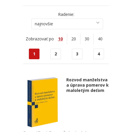
Radenie:
najnovšie
Zobrazovať po
10
20
30
40
1
2
3
4
Rozvod manželstva
a úprava pomerov k
maloletým deťom