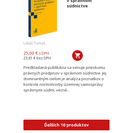
v správnom
súdnictve
Lukáš Tomaš
25,00 €
s DPH
23,81 €
bez DPH
Predkladaná publikácia sa venuje prieskumu
právnych predpisov v správnom súdnictve. Jej
dominantným cieľom je analýza poznatkov o
kontrole normotvorby územnej samosprávy
správnymi súdmi, vecné...
Ďalších 10 produktov