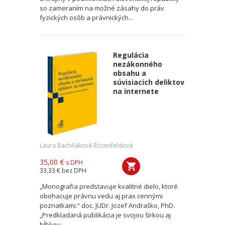
so zameraním na možné zásahy do práv
fyzických osôb a právnických...
Regulácia
nezákonného
obsahu a
súvisiacich deliktov
na internete
Laura Bachňáková Rózenfeldová
35,00 €
s DPH
33,33 €
bez DPH
„Monografia predstavuje kvalitné dielo, ktoré
obohacuje právnu vedu aj prax cennými
poznatkami.“ doc. JUDr. Jozef Andraško, PhD.
„Predkladaná publikácia je svojou šírkou aj
hĺbkou...