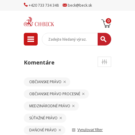
+
420
733
734
348
beck
@
beck
.sk
0
Komentáre
OBČIANSKE PRÁVO
OBČIANSKE PRÁVO PROCESNÉ
MEDZINÁRODNÉ PRÁVO
SÚŤAŽNÉ PRÁVO
Vynulovať filter
DAŇOVÉ PRÁVO