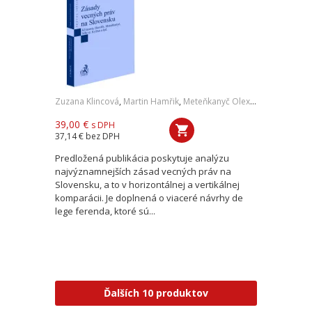
Zuzana Klincová
,
Martin Hamřik
,
Meteňkanyč Olexij Mychajlovyč
,
M
39,00 €
s DPH
37,14 €
bez DPH
Predložená publikácia poskytuje analýzu
najvýznamnejších zásad vecných práv na
Slovensku, a to v horizontálnej a vertikálnej
komparácii. Je doplnená o viaceré návrhy de
lege ferenda, ktoré sú...
Ďalších 10 produktov