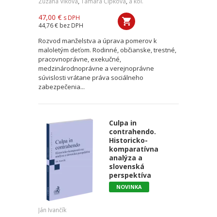
Zuzana Vlková
,
Tamara Čipková
,
a kol.
47,00 €
s DPH
44,76 €
bez DPH
Rozvod manželstva a úprava pomerov k
maloletým deťom. Rodinné, občianske, trestné,
pracovnoprávne, exekučné,
medzinárodnoprávne a verejnoprávne
súvislosti vrátane práva sociálneho
zabezpečenia...
Culpa in
contrahendo.
Historicko-
komparatívna
analýza a
slovenská
perspektíva
NOVINKA
Ján Ivančík