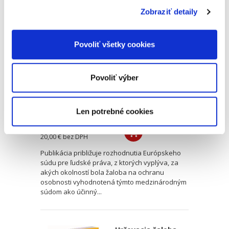
Zobraziť detaily
Žaloba na ochranu
osobnosti ako
účinný prostriedok
Povoliť všetky cookies
nápravy
Povoliť výber
Len potrebné cookies
Marica Pirošíková
21,00 €
s DPH
20,00 €
bez DPH
Publikácia približuje rozhodnutia Európskeho
súdu pre ľudské práva, z ktorých vyplýva, za
akých okolností bola žaloba na ochranu
osobnosti vyhodnotená týmto medzinárodným
súdom ako účinný...