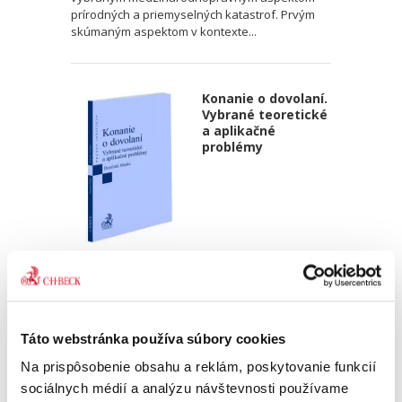
prírodných a priemyselných katastrof. Prvým
skúmaným aspektom v kontexte...
Konanie o dovolaní.
Vybrané teoretické
a aplikačné
problémy
Dominik Marko
16,00 €
s DPH
15,24 €
bez DPH
Kniha ponúka čitateľom výklad právnej úpravy
Táto webstránka používa súbory cookies
dovolacieho konania v civilnom sporovom
konaní s osobitným zameraním sa na vybrané
Na prispôsobenie obsahu a reklám, poskytovanie funkcií
oblasti, ktoré vyvolávajú otázky. Pracuje pritom
sociálnych médií a analýzu návštevnosti používame
nielen so závermi...