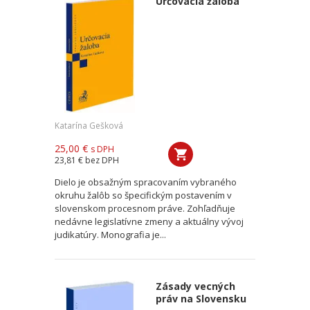
Určovacia žaloba
Katarína Gešková
25,00 €
s DPH
23,81 €
bez DPH
Dielo je obsažným spracovaním vybraného
okruhu žalôb so špecifickým postavením v
slovenskom procesnom práve. Zohľadňuje
nedávne legislatívne zmeny a aktuálny vývoj
judikatúry. Monografia je...
Zásady vecných
práv na Slovensku