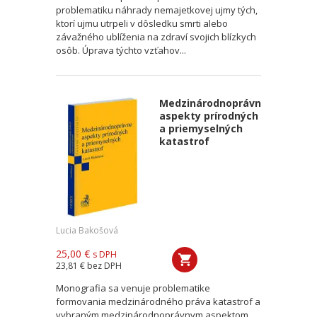
problematiku náhrady nemajetkovej ujmy tých,
ktorí ujmu utrpeli v dôsledku smrti alebo
závažného ublíženia na zdraví svojich blízkych
osôb. Úprava týchto vzťahov...
Medzinárodnoprávne
aspekty prírodných
a priemyselných
katastrof
Lucia Bakošová
25,00 €
s DPH
23,81 €
bez DPH
Monografia sa venuje problematike
formovania medzinárodného práva katastrof a
vybraným medzinárodnoprávnym aspektom