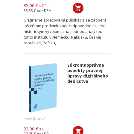
35,00 €
s DPH
33,33 €
bez DPH
Originálne spracovaná publikácia sa zaoberá
inštitútom predzmluvnej zodpovednosti, jeho
historickým vývojom a následnou analýzou
tohto inštitútu v Nemecku, Rakúsku, Českej
republike, Poľsku,...
Súkromnoprávne
aspekty právnej
úpravy digitálneho
dedičstva
Karin Raková
22,00 €
s DPH
20,95 €
bez DPH