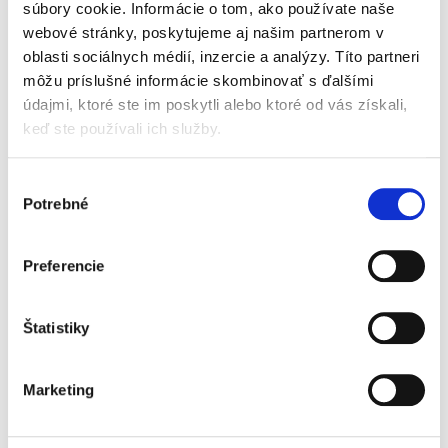
súbory cookie. Informácie o tom, ako používate naše
webové stránky, poskytujeme aj našim partnerom v
oblasti sociálnych médií, inzercie a analýzy. Títo partneri
Nekalá súťaž.
môžu príslušné informácie skombinovať s ďalšími
Generálna klauzula,
údajmi, ktoré ste im poskytli alebo ktoré od vás získali,
menej tradičné
prípady a
keď ste používali ich služby.
zahraničné právne
úpravy
Výber
Potrebné
súhlasu
Ľubomír Zlocha
,
Jana Strémy
Preferencie
39,00 €
s DPH
37,14 €
bez DPH
Štatistiky
Štruktúra diela je premyslená, založená na
rozbore teoretických názorov na problematiku
práva proti nekalej súťaži, na rozbore
Marketing
európskych i národných normatívnych aktov
regulujúcich právo proti...