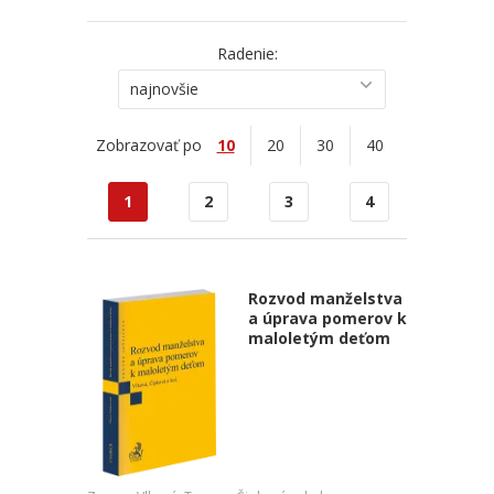
Radenie:
najnovšie
Zobrazovať po
10
20
30
40
1
2
3
4
Rozvod manželstva
a úprava pomerov k
maloletým deťom