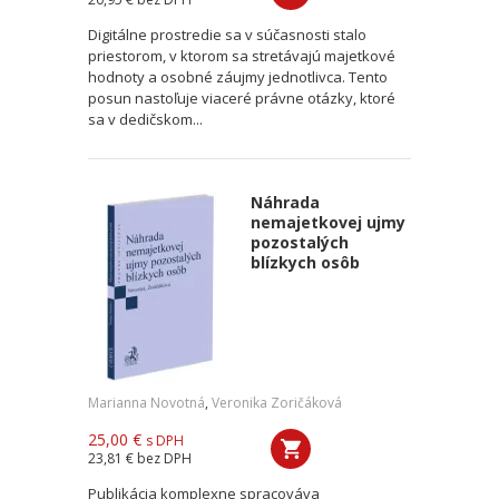
Digitálne prostredie sa v súčasnosti stalo
priestorom, v ktorom sa stretávajú majetkové
hodnoty a osobné záujmy jednotlivca. Tento
posun nastoľuje viaceré právne otázky, ktoré
sa v dedičskom...
Náhrada
nemajetkovej ujmy
pozostalých
blízkych osôb
Marianna Novotná
,
Veronika Zoričáková
25,00 €
s DPH
23,81 €
bez DPH
Publikácia komplexne spracováva