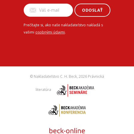
ODOSLAŤ
Prečítajte si, ako naše nakladateľstvo nakladá s
vašimi
osobnými údajmi
.
© Nakladateľstvo C. H. Beck,
2026 Právnická
literatúra