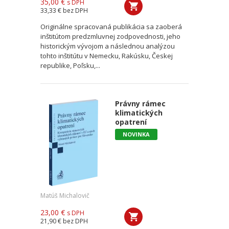
35,00 €
s DPH
33,33 €
bez DPH
Originálne spracovaná publikácia sa zaoberá
inštitútom predzmluvnej zodpovednosti, jeho
historickým vývojom a následnou analýzou
tohto inštitútu v Nemecku, Rakúsku, Českej
republike, Poľsku,...
Právny rámec
klimatických
opatrení
NOVINKA
Matúš Michalovič
23,00 €
s DPH
21,90 €
bez DPH