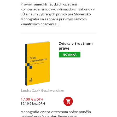
Právny rámec klimatických opatrení .
Komparácia rámcových klimatických zákonov v
EÚ a návrh vybraných prvkov pre Slovensko
Monografia sa zaoberá právnym rámcom
klimatických opatrení s...
Zviera v trestnom
práve
NOVINKA
Sandra Capik Geschwandtner
17,00 €
s DPH
16,19 €
bez DPH
Monografia Zviera v trestnom práve prináša
ucelený prehľad o aktuálnom stave