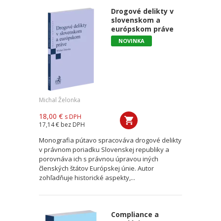
Drogové delikty v
slovenskom a
európskom práve
NOVINKA
Michal Želonka
18,00 €
s DPH
17,14 €
bez DPH
Monografia pútavo spracováva drogové delikty
v právnom poriadku Slovenskej republiky a
porovnáva ich s právnou úpravou iných
členských štátov Európskej únie. Autor
zohľadňuje historické aspekty,...
Compliance a