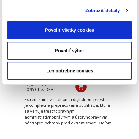
Zobraziť detaily
Extrémizmus v
reálnom a
digitálnom
Povoliť všetky cookies
priestore.Právne
výzvy a nástroje
ochrany
Povoliť výber
NOVINKA
Len potrebné cookies
Diana Repiščáková
22,00 €
s DPH
20,95 €
bez DPH
Extrémizmus v reálnom a digitálnom priestore
je komplexne prepracovaná publikácia, ktorá
sa venuje trestnoprávnym,
administratívnoprávnym a ústavnoprávnym
nástrojom ochrany pred extrémizmom. Cieľom...