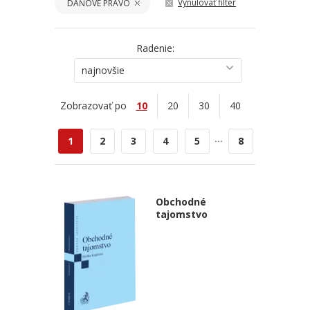
Vynulovať filter
DAŇOVÉ PRÁVO
Radenie:
najnovšie
Zobrazovať po
10
20
30
40
...
1
2
3
4
5
8
Obchodné
tajomstvo