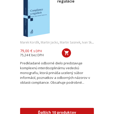
regulácie
Marek Kordík
,
Martin Jacko
,
Martin Sasinek
,
Ivan Skaloš
,
a kol.
79,00 €
s DPH
75,24 €
bez DPH
Predkladané odborné dielo predstavuje
komplexnú interdisciplinárnu vedeckú
monografiu, ktorá prináša ucelený súbor
informácií, poznatkov a odborných názorov v
oblasti compliance. Obsahuje podrobné...
Ďalších 10 produktov