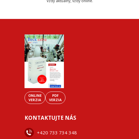
Vždy aktuálny, vždy online.
ONLINE
PDF
VERZIA
VERZIA
KONTAKTUJTE NÁS
+42
0 733 734 348