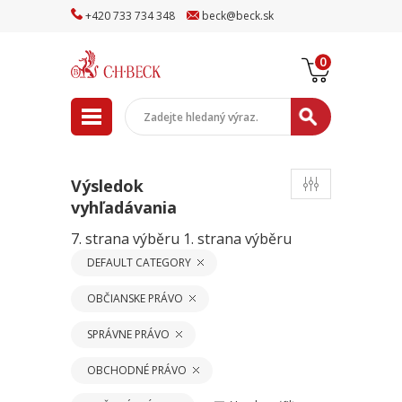
+
420
733
734
348
beck
@
beck
.sk
0
Výsledok
vyhľadávania
7. strana výběru
1. strana výběru
DEFAULT CATEGORY
OBČIANSKE PRÁVO
SPRÁVNE PRÁVO
OBCHODNÉ PRÁVO