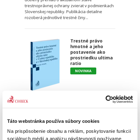
trestnoprávnej ochrany zvierat v podmienkach
Slovenskej republiky. Publikácia detailne
rozoberá jednotlivé trestné činy...
Trestné právo
hmotné a jeho
postavenie ako
prostriedku ultima
ratio
NOVINKA
Stanislav Mihálik
32,00 €
s DPH
30,48 €
bez DPH
Táto webstránka používa súbory cookies
Predkladaná monografia sa venuje jednej zo
základných, no zároveň trvalo aktuálnych
Na prispôsobenie obsahu a reklám, poskytovanie funkcií
otázok trestného práva hmotného, a to
sociálnych médií a analýzu návštevnosti používame