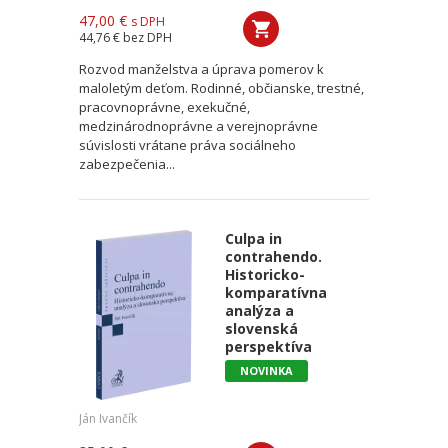
47,00 €
s DPH
44,76 €
bez DPH
Rozvod manželstva a úprava pomerov k
maloletým deťom. Rodinné, občianske, trestné,
pracovnoprávne, exekučné,
medzinárodnoprávne a verejnoprávne
súvislosti vrátane práva sociálneho
zabezpečenia...
Culpa in
contrahendo.
Historicko-
komparatívna
analýza a
slovenská
perspektíva
NOVINKA
Ján Ivančík