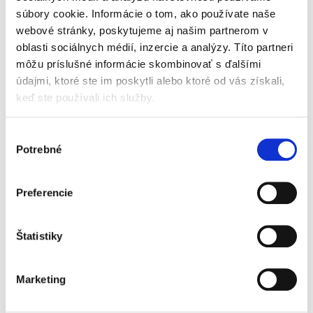
postaveniu trestného práva ako krajného
súbory cookie. Informácie o tom, ako používate naše
prostriedku ochrany spoločenských...
webové stránky, poskytujeme aj našim partnerom v
oblasti sociálnych médií, inzercie a analýzy. Títo partneri
môžu príslušné informácie skombinovať s ďalšími
Inštitúty zániku
trestnosti
údajmi, ktoré ste im poskytli alebo ktoré od vás získali,
NOVINKA
keď ste používali ich služby.
Výber
Potrebné
súhlasu
Lukáš Turay
Preferencie
21,00 €
s DPH
20,00 €
bez DPH
Štatistiky
Cieľom monografie je analyzovať jednotlivé
inštitúty zániku trestnosti, ich právnu úpravu,
podmienky aplikácie a miesto v systéme
Marketing
trestného práva. Osobitná pozornosť je
venovaná ich funkcii, účelu...