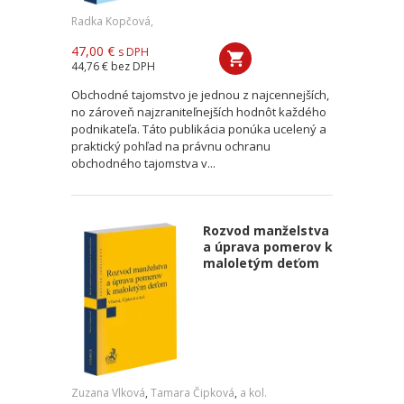
Radka Kopčová,
47,00 €
s DPH
44,76 €
bez DPH
Obchodné tajomstvo je jednou z najcennejších,
no zároveň najzraniteľnejších hodnôt každého
podnikateľa. Táto publikácia ponúka ucelený a
praktický pohľad na právnu ochranu
obchodného tajomstva v...
Rozvod manželstva
a úprava pomerov k
maloletým deťom
Zuzana Vlková
,
Tamara Čipková
,
a kol.