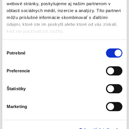
webové stránky, poskytujeme aj našim partnerom v
Zákon o slobodnom
oblasti sociálnych médií, inzercie a analýzy. Títo partneri
prístupe k
môžu príslušné informácie skombinovať s ďalšími
informáciám
údajmi, ktoré ste im poskytli alebo ktoré od vás získali,
keď ste používali ich služby.
Výber
Potrebné
súhlasu
Peter Ikrényi
,
Martin Bako
,
a kol.
Preferencie
79,00 €
s DPH
75,24 €
bez DPH
Publikácia poskytuje komplexný a aktuálny
Štatistiky
výklad k problematike slobodného prístupu k
informáciám, doplnený o rozsiahlu judikatúru
domácich súdov. Nájde si uplatnenie u
Marketing
povinných osôb, žiadateľov o...
Notársky poriadok.