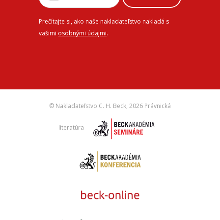
Prečítajte si, ako naše nakladateľstvo nakladá s
vašimi
osobnými údajmi
.
© Nakladateľstvo C. H. Beck,
2026 Právnická
literatúra