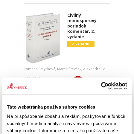
Civilný
mimosporový
poriadok.
Komentár. 2.
vydanie
2. VYDANIE
Romana Smyčková
,
Marek Števček
,
Alexandra Löwy
,
Marek Tomaš
125,00 €
s DPH
119,05 €
bez DPH
Druhé vydanie Veľkého komentára
Nakladateľstva C. H. Beck k Civilnému
mimosporovému poriadku predstavuje
Táto webstránka používa súbory cookies
aktualizovaný a rozšírený výklad tohto
významného kódexu. Taktiež obsahuje
Na prispôsobenie obsahu a reklám, poskytovanie funkcií
doplnenú a...
sociálnych médií a analýzu návštevnosti používame
súbory cookie. Informácie o tom, ako používate naše