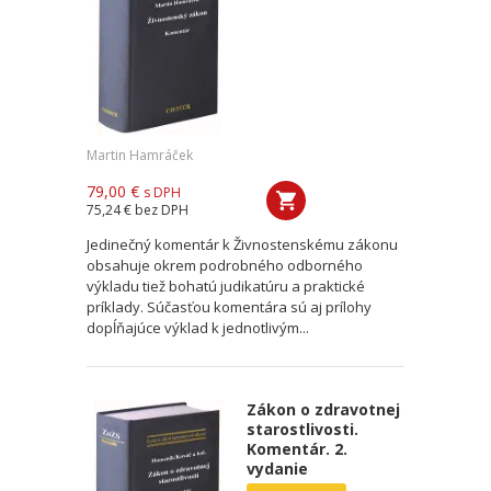
Martin Hamráček
79,00 €
s DPH
75,24 €
bez DPH
Jedinečný komentár k Živnostenskému zákonu
obsahuje okrem podrobného odborného
výkladu tiež bohatú judikatúru a praktické
príklady. Súčasťou komentára sú aj prílohy
dopĺňajúce výklad k jednotlivým...
Zákon o zdravotnej
starostlivosti.
Komentár. 2.
vydanie