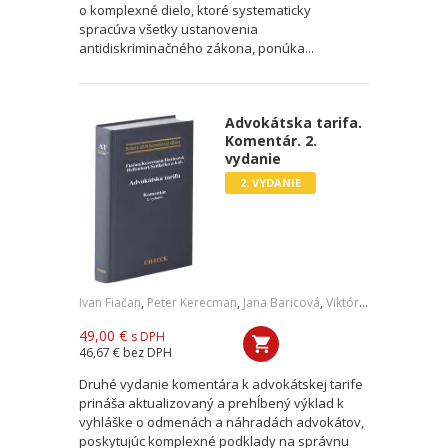
o komplexné dielo, ktoré systematicky
spracúva všetky ustanovenia
antidiskriminačného zákona, ponúka...
Advokátska tarifa.
Komentár. 2.
vydanie
2. VYDANIE
Ivan Fiačan
,
Peter Kerecman
,
Jana Baricová
,
Viktória Hellenbart
,
F
49,00 €
s DPH
46,67 €
bez DPH
Druhé vydanie komentára k advokátskej tarife
prináša aktualizovaný a prehĺbený výklad k
vyhláške o odmenách a náhradách advokátov,
poskytujúc komplexné podklady na správnu