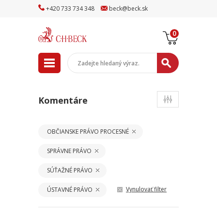
+
420
733
734
348
beck
@
beck
.sk
0
Komentáre
OBČIANSKE PRÁVO PROCESNÉ
SPRÁVNE PRÁVO
SÚŤAŽNÉ PRÁVO
Vynulovať filter
ÚSTAVNÉ PRÁVO