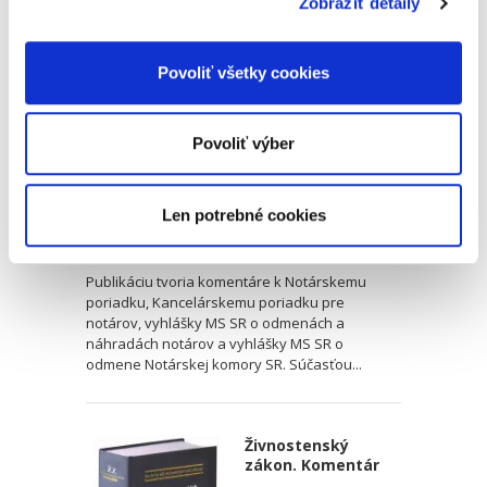
Zobraziť detaily
Komentár. 2.
vydanie
2. VYDANIE
Povoliť všetky cookies
Povoliť výber
Katarína Valová
,
a kol.
Len potrebné cookies
89,00 €
s DPH
84,76 €
bez DPH
Publikáciu tvoria komentáre k Notárskemu
poriadku, Kancelárskemu poriadku pre
notárov, vyhlášky MS SR o odmenách a
náhradách notárov a vyhlášky MS SR o
odmene Notárskej komory SR. Súčasťou...
Živnostenský
zákon. Komentár