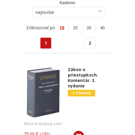
Radenie:
najnovšie
Zobrazovať po
10
20
30
40
1
2
Zákon o
priestupkoch.
Komentár. 3.
vydanie
3. VYDANIE
Mária Srebalová
,
a kol.
79,00 €
s DPH