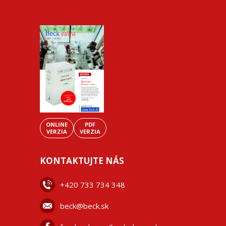
ONLINE
PDF
VERZIA
VERZIA
KONTAKTUJTE NÁS
+42
0 733 734 348
beck@beck.sk