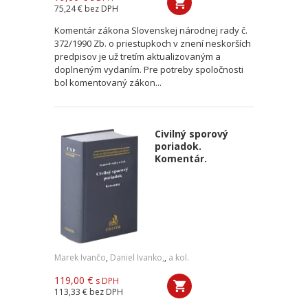
75,24 €
bez DPH
Komentár zákona Slovenskej národnej rady č.
372/1990 Zb. o priestupkoch v znení neskorších
predpisov je už tretím aktualizovaným a
doplneným vydaním. Pre potreby spoločnosti
bol komentovaný zákon...
Civilný sporový
poriadok.
Komentár.
Marek Ivančo
,
Daniel Ivanko,
,
a kol.
119,00 €
s DPH
113,33 €
bez DPH