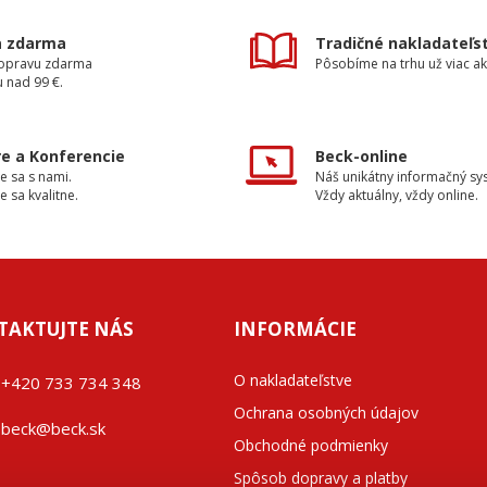
a zdarma
Tradičné nakladateľs
dopravu zdarma
Pôsobíme na trhu už viac ak
 nad 99 €.
e a Konferencie
Beck-online
e sa s nami.
Náš unikátny informačný sy
e sa kvalitne.
Vždy aktuálny, vždy online.
TAKTUJTE NÁS
INFORMÁCIE
O nakladateľstve
+42
0 733 734 348
Ochrana osobných údajov
beck@beck.sk
Obchodné podmienky
Spôsob dopravy a platby