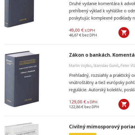
Druhé vydanie komentára k advoká
prehĺbený výklad k vyhláške o o
poskytujúc komplexné podklady na 
49,00 €
s DPH
46,67 €
bez DPH
Zákon o bankách. Komentá
Martin Vojtko
,
Stanislav Guniš
,
Peter Vl
Prehľadný, rozsiahly a praktický
vnútroštátny a tiež európsky poh
regulácie. Autorský kolektív, posk
129,00 €
s DPH
122,86 €
bez DPH
Civilný mimosporový poriad