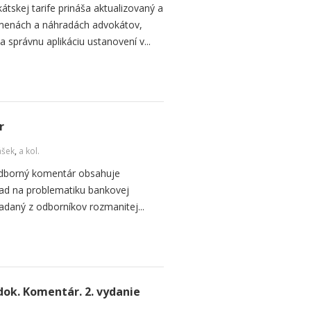
tskej tarife prináša aktualizovaný a
dmenách a náhradách advokátov,
správnu aplikáciu ustanovení v...
r
ášek
,
a kol.
 odborný komentár obsahuje
ľad na problematiku bankovej
ladaný z odborníkov rozmanitej...
ok. Komentár. 2. vydanie