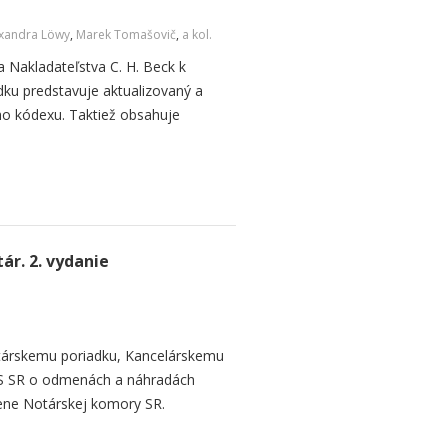
xandra Löwy
,
Marek Tomašovič
,
a kol.
 Nakladateľstva C. H. Beck k
u predstavuje aktualizovaný a
ho kódexu. Taktiež obsahuje
r. 2. vydanie
otárskemu poriadku, Kancelárskemu
MS SR o odmenách a náhradách
ene Notárskej komory SR.