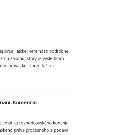
j širšej laickej verejnosti podrobne
kému zákonu, ktorý je výslednom
ho práva, ku ktorej došlo v...
naní. Komentár
roblematiku rozhodcovského konania
ianskeho práva procesného a podáva