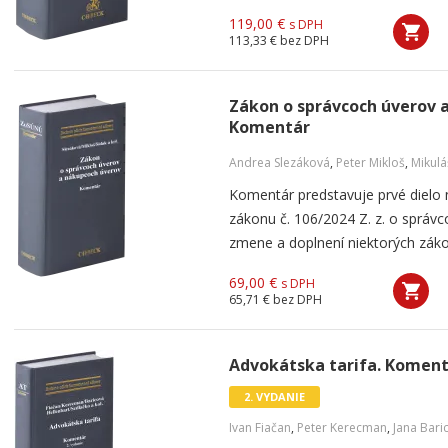
119,00 €
s DPH
113,33 €
bez DPH
Zákon o správcoch úverov 
Komentár
Andrea Slezáková
,
Peter Mikloš
,
Mikulá
Komentár predstavuje prvé dielo
zákonu č. 106/2024 Z. z. o správ
zmene a doplnení niektorých zákon
69,00 €
s DPH
65,71 €
bez DPH
Advokátska tarifa. Komentá
2. VYDANIE
Ivan Fiačan
,
Peter Kerecman
,
Jana Bari