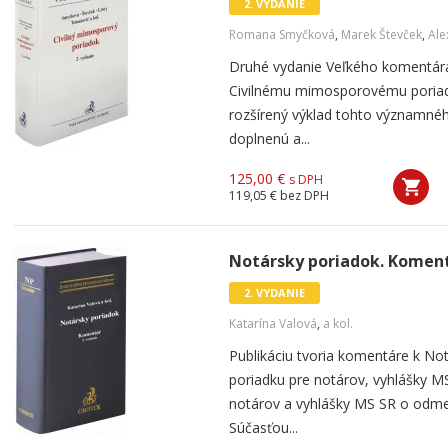
2. VYDANIE
Romana Smyčková
,
Marek Števček
,
Ale
Druhé vydanie Veľkého komentára
Civilnému mimosporovému poriadk
rozšírený výklad tohto významné
doplnenú a...
125,00 €
s DPH
119,05 €
bez DPH
Notársky poriadok. Komentá
2. VYDANIE
Katarína Valová
,
a kol.
Publikáciu tvoria komentáre k N
poriadku pre notárov, vyhlášky 
notárov a vyhlášky MS SR o odm
Súčasťou...