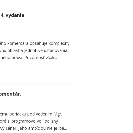
4. vydanie
ľkého komentára obsahuje komplexný
nu oblasť a jednotlivé ustanovenia
ného práva. Pozornosť však...
Komentár.
vému poriadku pod vedením Mgr.
oré si programovo volí odlišný
 žáner. Jeho ambíciou nie je iba...