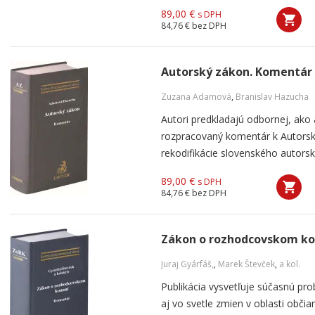
89,00 €
s DPH
84,76 €
bez DPH
Autorský zákon. Komentár
Zuzana Adamová
,
Branislav Hazucha
Autori predkladajú odbornej, ako a
rozpracovaný komentár k Autors
rekodifikácie slovenského autorské
89,00 €
s DPH
84,76 €
bez DPH
Zákon o rozhodcovskom ko
Juraj Gyárfáš,
,
Marek Števček
,
a kol.
Publikácia vysvetľuje súčasnú p
aj vo svetle zmien v oblasti obč