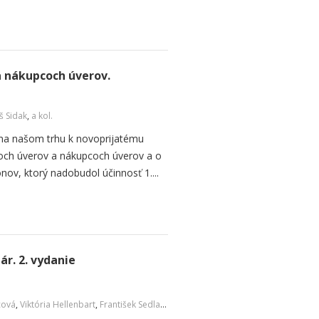
a nákupcoch úverov.
š Sidak
,
a kol.
 na našom trhu k novoprijatému
coch úverov a nákupcoch úverov a o
ov, ktorý nadobudol účinnosť 1....
r. 2. vydanie
cová
,
Viktória Hellenbart
,
František Sedlačko
,
a kol.