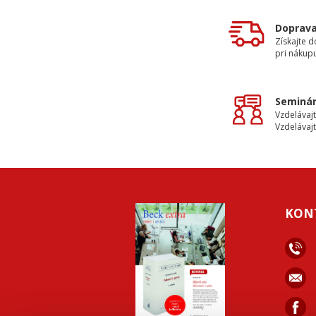
Doprav
Získajte 
pri nákupu
Seminár
Vzdelávajt
Vzdelávajt
KON