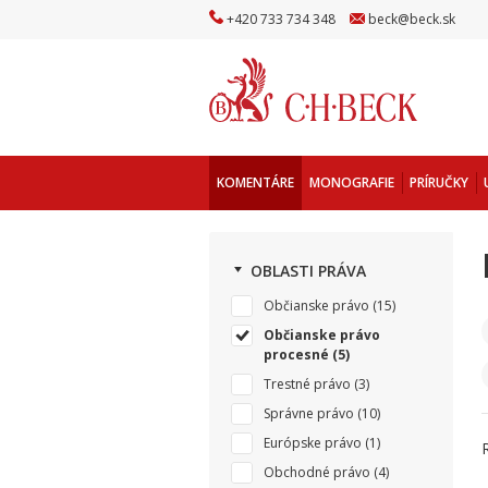
+
420
733
734
348
beck
@
beck
.sk
KOMENTÁRE
MONOGRAFIE
PRÍRUČKY
OBLASTI PRÁVA
Občianske právo
(15)
Občianske právo
procesné
(5)
Trestné právo
(3)
Správne právo
(10)
Európske právo
(1)
Obchodné právo
(4)