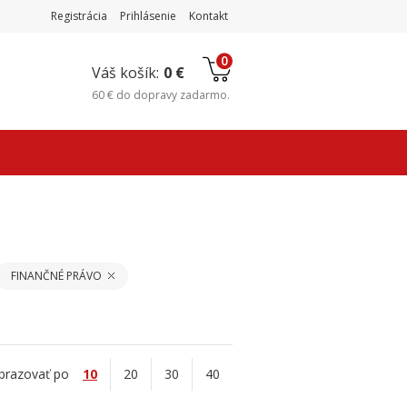
Registrácia
Prihlásenie
Kontakt
0
Váš košík:
0 €
60 €
do
dopravy zadarmo
.
FINANČNÉ PRÁVO
brazovať po
10
20
30
40