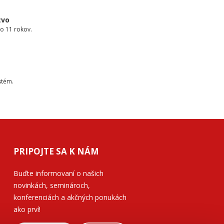
tvo
o 11 rokov.
stém.
PRIPOJTE SA K NÁM
Buďte informovaní o našich
novinkách, seminároch,
konferenciách a akčných ponukách
ako prví!