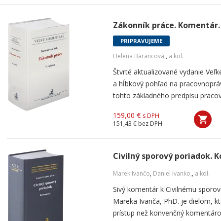
Zákonník práce. Komentár. 
PRIPRAVUJEME
Helena Barancová,
,
a kol.
Štvrté aktualizované vydanie Ve
a hĺbkový pohľad na pracovnopráv
tohto základného predpisu pracov
159,00 €
s DPH
151,43 €
bez DPH
Civilný sporový poriadok. 
Marek Ivančo
,
Daniel Ivanko,
,
a kol.
Sivý komentár k Civilnému sporo
Mareka Ivanča, PhD. je dielom, kt
prístup než konvenčný komentárový