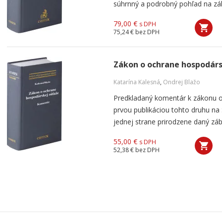
súhrnný a podrobný pohľad na záko
79,00 €
s DPH
75,24 €
bez DPH
Zákon o ochrane hospodárs
Katarína Kalesná
,
Ondrej Blažo
Predkladaný komentár k zákonu o
prvou publikáciou tohto druhu n
jednej strane prirodzene daný záb
55,00 €
s DPH
52,38 €
bez DPH