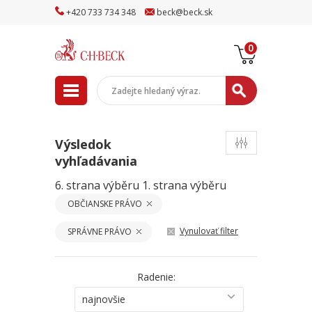
+
420
733
734
348
beck
@
beck
.sk
0
Výsledok
vyhľadávania
6. strana výběru
1. strana výběru
OBČIANSKE PRÁVO
Vynulovať filter
SPRÁVNE PRÁVO
Radenie:
najnovšie