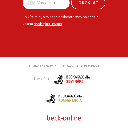
ODOSLAŤ
Prečítajte si, ako naše nakladateľstvo nakladá s
vašimi
osobnými údajmi
.
© Nakladateľstvo C. H. Beck,
2026 Právnická
literatúra