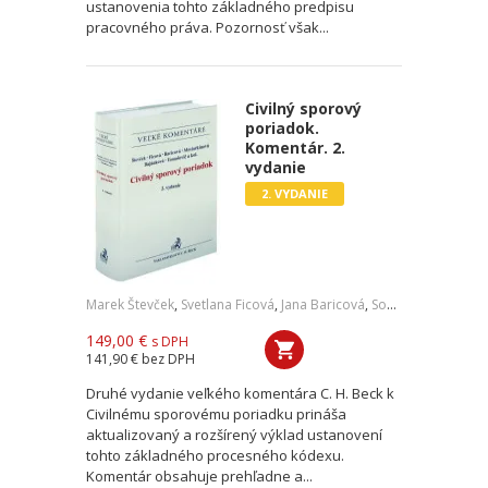
ustanovenia tohto základného predpisu
pracovného práva. Pozornosť však...
Civilný sporový
poriadok.
Komentár. 2.
vydanie
2. VYDANIE
Marek Števček
,
Svetlana Ficová
,
Jana Baricová
,
Soňa Mesiarkinová
149,00 €
s DPH
141,90 €
bez DPH
Druhé vydanie veľkého komentára C. H. Beck k
Civilnému sporovému poriadku prináša
aktualizovaný a rozšírený výklad ustanovení
tohto základného procesného kódexu.
Komentár obsahuje prehľadne a...