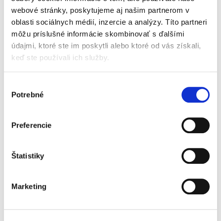
webové stránky, poskytujeme aj našim partnerom v
Správny súdny
poriadok. Komentár
oblasti sociálnych médií, inzercie a analýzy. Títo partneri
môžu príslušné informácie skombinovať s ďalšími
údajmi, ktoré ste im poskytli alebo ktoré od vás získali,
keď ste používali ich služby.
Výber
Potrebné
súhlasu
Jana Baricová
,
Marián Fečík
,
Marek Števček
,
Anita Filová
,
a kol.
159,00 €
s DPH
Preferencie
151,43 €
bez DPH
Komentár k Správnemu súdnemu poriadku
predstavuje svojím rozsahom, podrobnosťou
Štatistiky
výkladu a precíznym spracovaním jedinečnú
publikáciu na trhu. Široký autorský kolektív tvorí
32 autorov, ktorými sú...
Marketing