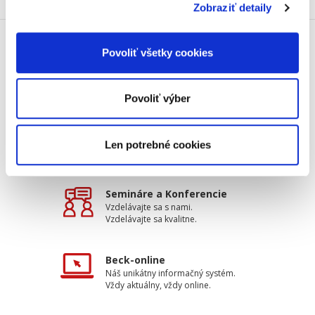
Zobraziť detaily
Povoliť všetky cookies
Doprava zdarma
Získajte dopravu zdarma
pri nákupu nad 99 €.
Povoliť výber
Tradičné nakladateľstvo
Pôsobíme na trhu už viac ako 11
Len potrebné cookies
rokov.
Semináre a Konferencie
Vzdelávajte sa s nami.
Vzdelávajte sa kvalitne.
Beck-online
Náš unikátny informačný systém.
Vždy aktuálny, vždy online.