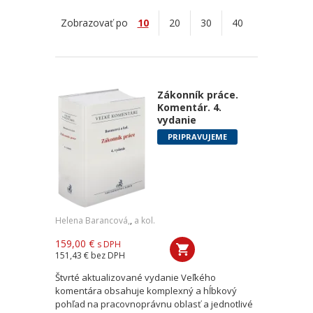
Zobrazovať po
10
20
30
40
Zákonník práce.
Komentár. 4.
vydanie
PRIPRAVUJEME
Helena Barancová,
,
a kol.
159,00 €
s DPH
151,43 €
bez DPH
Štvrté aktualizované vydanie Veľkého
komentára obsahuje komplexný a hĺbkový
pohľad na pracovnoprávnu oblasť a jednotlivé