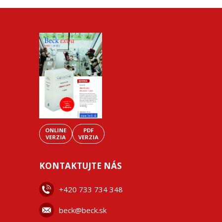
ONLINE
PDF
VERZIA
VERZIA
KONTAKTUJTE NÁS
+42
0 733 734 348
beck@beck.sk