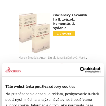
Občiansky zákonník
I a II. zväzok.
Komentár. 2.
vydanie
2. VYDANIE
Marek Števček
,
Anton Dulak
,
Jana Bajánková
,
Marián Fečík
,
Franti
199,00 €
s DPH
189,52 €
bez DPH
Nakladateľstvo C. H. Beck prináša druhé,
aktualizované vydanie Veľkého komentára k
Občianskemu zákonníku. Výnimočnosťou
Táto webstránka používa súbory cookies
komentára je úzka špecializácia a jedinečné
Na prispôsobenie obsahu a reklám, poskytovanie funkcií
zloženie autorského kolektívu,...
sociálnych médií a analýzu návštevnosti používame
súbory cookie. Informácie o tom, ako používate naše