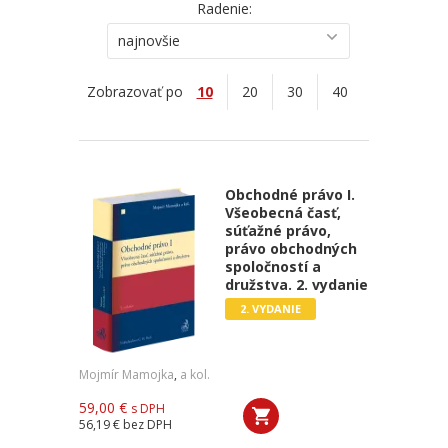
Radenie:
najnovšie
Zobrazovať po
10
20
30
40
Obchodné právo I.
Všeobecná časť,
súťažné právo,
právo obchodných
spoločností a
družstva. 2. vydanie
2. VYDANIE
Mojmír Mamojka
,
a kol.
59,00 €
s DPH
56,19 €
bez DPH