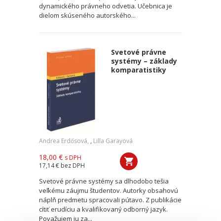
dynamického právneho odvetia. Učebnica je
dielom skúseného autorského...
Svetové právne
systémy – základy
komparatistiky
Andrea Erdősová,
,
Lilla Garayová
18,00 €
s DPH
17,14 €
bez DPH
Svetové právne systémy sa dlhodobo tešia
veľkému záujmu študentov. Autorky obsahovú
náplň predmetu spracovali pútavo. Z publikácie
cítiť erudíciu a kvalifikovaný odborný jazyk.
Považujem ju za...