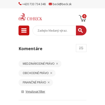
+
420
733
734
348
beck
@
beck
.sk
0
Komentáre
MEDZINÁRODNÉ PRÁVO
OBCHODNÉ PRÁVO
FINANČNÉ PRÁVO
Vynulovať filter