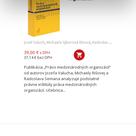
Jozef Valuch
,
Michaela Sýkorová Rišová
,
Radoslav Seman
39,00 €
s DPH
37,14 €
bez DPH
Publikácia „Právo medzinárodných organizácií“
od autorov Jozefa Valucha, Michaely Rišovej a
Radoslava Semana analyzuje podstatné
právne inštitúty práva medzinárodných
organizácií. Učebnica...