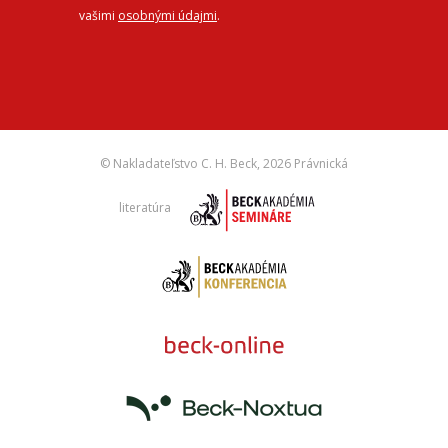
vašimi
osobnými údajmi
.
© Nakladateľstvo C. H. Beck,
2026 Právnická
literatúra