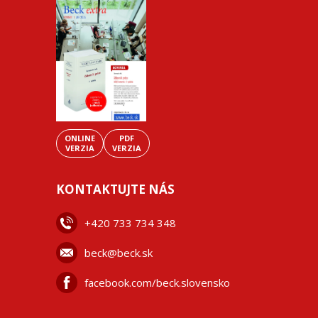
ONLINE
PDF
VERZIA
VERZIA
KONTAKTUJTE NÁS
+42
0 733 734 348
beck@beck.sk
facebook.com/beck.slovensko