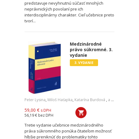
predstavuje nevyhnutnú súčasť mnohých
neprávnických povolaní pre ich
interdisciplinárny charakter. Cieľ učebnice preto
tvorí...
Medzinárodné
právo súkromné. 3.
vydanie
3. VYDANIE
Peter Lysina
,
Miloš Haťapka
,
Katarína Burdová
,
a kol.
59,00 €
s DPH
56,19 €
bez DPH
Tretie vydanie učebnice medzinárodného
práva súkromného ponúka čitateľom možnosť
hlbšie preniknúť do problematiky tohto