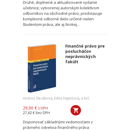
Druhé, doplnené a aktualizované vydanie
učebnice, vytvorenej autorským kolektívom
odborníkov na obchodné právo, predstavuje
komplexné odborné dielo určené nielen
študentom práva, ale aj širokej...
Finančné právo pre
poslucháčov
neprávnických
fakúlt
Andrea Slezáková
,
Edita Hajnišová
,
a kol.
29,00 €
s DPH
27,62 €
bez DPH
Disponovať základnými vedomosťami z
právneho odvetvia finančného práva