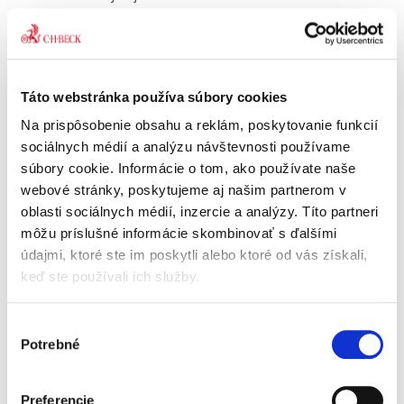
Najdôležitejšie
rozsudky v
medzinárodnom
Táto webstránka používa súbory cookies
práve verejnom
Na prispôsobenie obsahu a reklám, poskytovanie funkcií
sociálnych médií a analýzu návštevnosti používame
súbory cookie. Informácie o tom, ako používate naše
webové stránky, poskytujeme aj našim partnerom v
oblasti sociálnych médií, inzercie a analýzy. Títo partneri
Tomáš Buchta
,
Michaela Sýkorová
môžu príslušné informácie skombinovať s ďalšími
29,00 €
údajmi, ktoré ste im poskytli alebo ktoré od vás získali,
s DPH
27,62 €
bez DPH
keď ste používali ich služby.
Druhé, doplnené vydanie publikácie
predstavuje sumár najdôležitejších rozhodnutí
Výber
súdnych, arbitrážnych a iných...
Potrebné
súhlasu
Základy
Preferencie