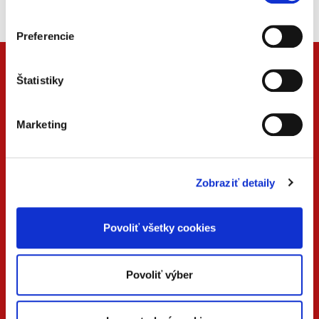
Vždy aktuálny, vždy online.
Preferencie
Štatistiky
Marketing
Zobraziť detaily
ONLINE
PDF
Povoliť všetky cookies
VERZIA
VERZIA
KONTAKTUJTE NÁS
Povoliť výber
+42
0 733 734 348