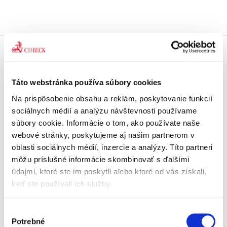
Doprava zdarma
Získajte dopravu zdarma
Táto webstránka používa súbory cookies
pri nákupu nad 99 €.
Na prispôsobenie obsahu a reklám, poskytovanie funkcií
sociálnych médií a analýzu návštevnosti používame
Tradičné nakladateľstvo
súbory cookie. Informácie o tom, ako používate naše
Pôsobíme na trhu už viac ako 11
rokov.
webové stránky, poskytujeme aj našim partnerom v
oblasti sociálnych médií, inzercie a analýzy. Títo partneri
môžu príslušné informácie skombinovať s ďalšími
Semináre a Konferencie
Vzdelávajte sa s nami.
údajmi, ktoré ste im poskytli alebo ktoré od vás získali,
Vzdelávajte sa kvalitne.
keď ste používali ich služby.
Beck-online
Výber
Náš unikátny informačný systém.
Potrebné
súhlasu