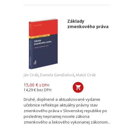
Základy
zmenkového práva
Ján Cirák
,
Daniela Gandžalová
,
Matúš Cirák
15,00 €
s DPH
14,29 €
bez DPH
Druhé, doplnené a aktualizované vydanie
učebnice reflektuje aktuálny právny stav
zmenkového práva v Slovenskej republike po
poslednej nepriamej novele zákona
zmenkového a šekového vykonanej zákonom...