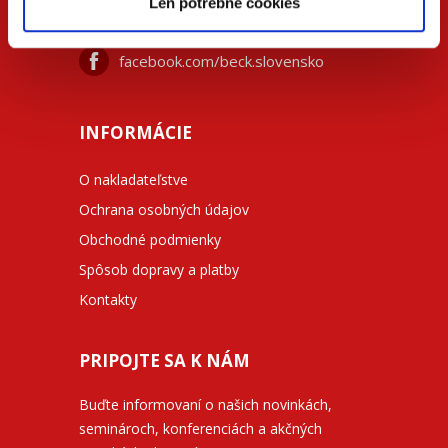
Len potrebné cookies
beck@beck.sk
facebook.com/beck.slovensko
INFORMÁCIE
O nakladateľstve
Ochrana osobných údajov
Obchodné podmienky
Spôsob dopravy a platby
Kontakty
PRIPOJTE SA K NÁM
Buďte informovaní o našich novinkách,
seminároch, konferenciách a akčných