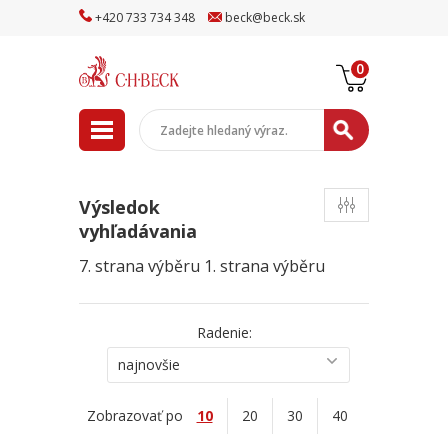
+
420
733
734
348
beck
@
beck
.sk
0
Výsledok
vyhľadávania
7. strana výběru
1. strana výběru
Radenie:
najnovšie
Zobrazovať po
10
20
30
40