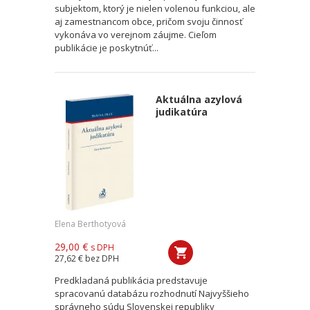
subjektom, ktorý je nielen volenou funkciou, ale
aj zamestnancom obce, pričom svoju činnosť
vykonáva vo verejnom záujme. Cieľom
publikácie je poskytnúť...
Aktuálna azylová
judikatúra
Elena Berthotyová
29,00 €
s DPH
27,62 €
bez DPH
Predkladaná publikácia predstavuje
spracovanú databázu rozhodnutí Najvyššieho
správneho súdu Slovenskej republiky