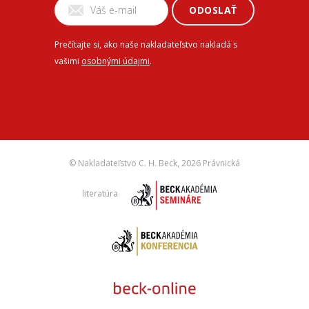
ODOSLAŤ
Prečítajte si, ako naše nakladateľstvo nakladá s
vašimi
osobnými údajmi
.
© Nakladateľstvo C. H. Beck,
2026 Právnická
literatúra