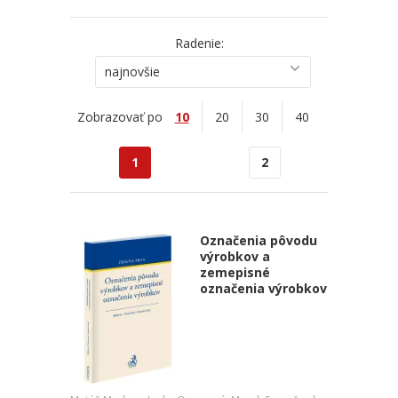
Radenie:
najnovšie
Zobrazovať po
10
20
30
40
1
2
Označenia pôvodu
výrobkov a
zemepisné
označenia výrobkov