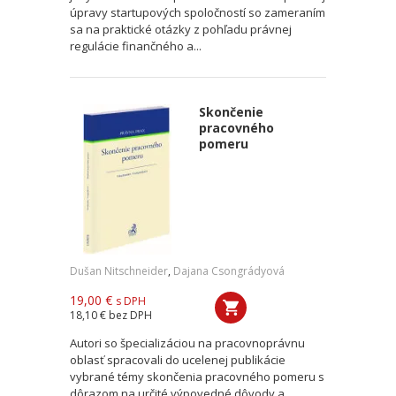
úpravy startupových spoločností so zameraním
sa na praktické otázky z pohľadu právnej
regulácie finančného a...
Skončenie
pracovného
pomeru
Dušan Nitschneider
,
Dajana Csongrádyová
19,00 €
s DPH
18,10 €
bez DPH
Autori so špecializáciou na pracovnoprávnu
oblasť spracovali do ucelenej publikácie
vybrané témy skončenia pracovného pomeru s
dôrazom na určité výpovedné dôvody a