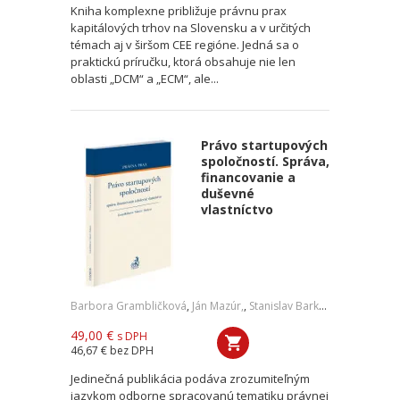
Kniha komplexne približuje právnu prax
kapitálových trhov na Slovensku a v určitých
témach aj v širšom CEE regióne. Jedná sa o
praktickú príručku, ktorá obsahuje nie len
oblasti „DCM“ a „ECM“, ale...
Právo startupových
spoločností. Správa,
financovanie a
duševné
vlastníctvo
Barbora Grambličková
,
Ján Mazúr,
,
Stanislav Barkoci
49,00 €
s DPH
46,67 €
bez DPH
Jedinečná publikácia podáva zrozumiteľným
jazykom odborne spracovanú tematiku právnej