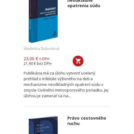
neodkladné
opatrenia súdu
Vladimíra Slobodová
23,00 €
s DPH
21,90 €
bez DPH
Publikácia má za úlohu vytvoriť ucelený
prehľad o inštitúte výživného na deti a
mechanizme neodkladných opatrení súdu v
zmysle Civilného mimosporového poriadku. Jej
úlohou je zamerať sa na...
Právo cestovného
ruchu