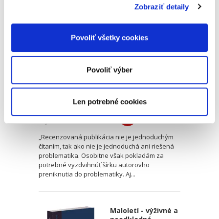
Zobraziť detaily
Ústavnosť v
poskytovaní
zdravotnej
starostlivosti
Povoliť všetky cookies
Povoliť výber
Ján Drgonec
Len potrebné cookies
39,00 €
s DPH
37,14 €
bez DPH
„Recenzovaná publikácia nie je jednoduchým
čítaním, tak ako nie je jednoduchá ani riešená
problematika. Osobitne však pokladám za
potrebné vyzdvihnúť šírku autorovho
preniknutia do problematiky. Aj...
Maloletí - výživné a