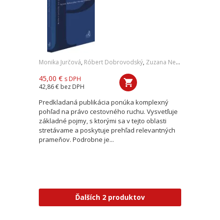
Monika Jurčová
,
Róbert Dobrovodský
,
Zuzana Nevolná
,
Andrea O
45,00 €
s DPH
42,86 €
bez DPH
Predkladaná publikácia ponúka komplexný
pohľad na právo cestovného ruchu. Vysvetľuje
základné pojmy, s ktorými sa v tejto oblasti
stretávame a poskytuje prehľad relevantných
prameňov. Podrobne je...
Ďalších 2 produktov