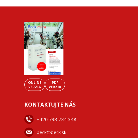
ONLINE
PDF
VERZIA
VERZIA
KONTAKTUJTE NÁS
+42
0 733 734 348
beck@beck.sk