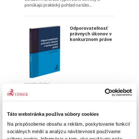
ponúkajú praktický pohľad na túto...
Odporovateľnosť
právnych úkonov v
konkurznom práve
Jaroslav Dolný
15,00 €
s DPH
14,29 €
bez DPH
Predkladaná, prakticky zameraná, monografia
Táto webstránka používa súbory cookies
v oblasti odporovateľných právnych úkonov je
prvá svojho druhu v oblasti konkurzného práva
Na prispôsobenie obsahu a reklám, poskytovanie funkcií
na Slovensku. Zameriava sa na praktické
sociálnych médií a analýzu návštevnosti používame
využitie inštitútu...
súbory cookie. Informácie o tom, ako používate naše