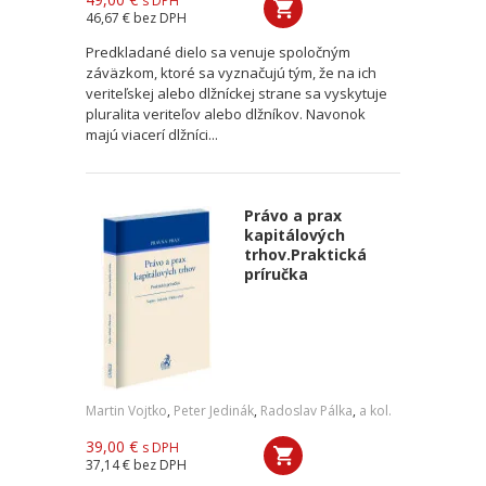
s DPH
46,67 €
bez DPH
Predkladané dielo sa venuje spoločným
záväzkom, ktoré sa vyznačujú tým, že na ich
veriteľskej alebo dlžníckej strane sa vyskytuje
pluralita veriteľov alebo dlžníkov. Navonok
majú viacerí dlžníci...
Právo a prax
kapitálových
trhov.Praktická
príručka
Martin Vojtko
,
Peter Jedinák
,
Radoslav Pálka
,
a kol.
39,00 €
s DPH
37,14 €
bez DPH