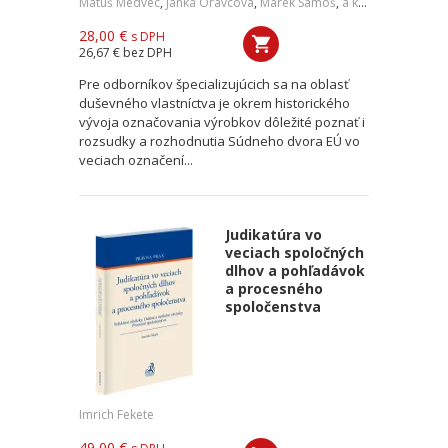
Matúš Medvec
,
Janka Oravcová
,
Marek Samoš
,
a kol.
28,00 €
s DPH
26,67 €
bez DPH
Pre odborníkov špecializujúcich sa na oblasť
duševného vlastníctva je okrem historického
vývoja označovania výrobkov dôležité poznať i
rozsudky a rozhodnutia Súdneho dvora EÚ vo
veciach označení...
Judikatúra vo
veciach spoločných
dlhov a pohľadávok
a procesného
spoločenstva
Imrich Fekete
49,00 €