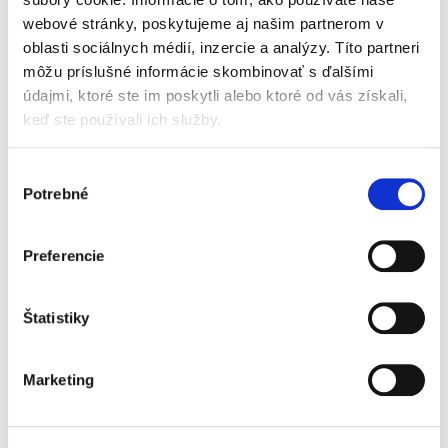
webové stránky, poskytujeme aj našim partnerom v
oblasti sociálnych médií, inzercie a analýzy. Títo partneri
Odporovateľnosť
môžu príslušné informácie skombinovať s ďalšími
právnych úkonov v
obchodnom práve
údajmi, ktoré ste im poskytli alebo ktoré od vás získali,
keď ste používali ich služby.
Výber
Potrebné
súhlasu
Dominika Cukerová
Preferencie
19,00 €
s DPH
18,10 €
bez DPH
Predkladaná publikácia ponúka detailné
Štatistiky
rozpracovanie témy odporovateľnosti právnych
úkonov s dôrazom na jej využitie v obchodnom
práve. Primárne sa kniha venuje možnosti
Marketing
odporovať škodlivé úkony...