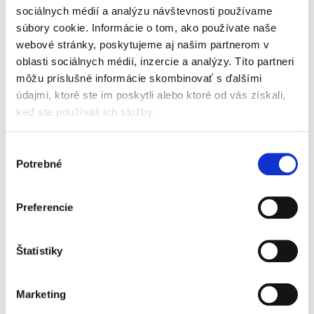
kapitálových trhov na Slovensku a v určitých
sociálnych médií a analýzu návštevnosti používame
témach aj v širšom CEE regióne. Jedná sa o
súbory cookie. Informácie o tom, ako používate naše
praktickú príručku, ktorá obsahuje nie len
oblasti „DCM“ a „ECM“, ale...
webové stránky, poskytujeme aj našim partnerom v
oblasti sociálnych médií, inzercie a analýzy. Títo partneri
môžu príslušné informácie skombinovať s ďalšími
Právo startupových
údajmi, ktoré ste im poskytli alebo ktoré od vás získali,
spoločností. Správa,
keď ste používali ich služby.
financovanie a
duševné
vlastníctvo
Výber
Potrebné
súhlasu
Preferencie
Barbora Grambličková
,
Ján Mazúr,
,
Stanislav Barkoci
49,00 €
s DPH
Štatistiky
46,67 €
bez DPH
Jedinečná publikácia podáva zrozumiteľným
jazykom odborne spracovanú tematiku právnej
Marketing
úpravy startupových spoločností so zameraním