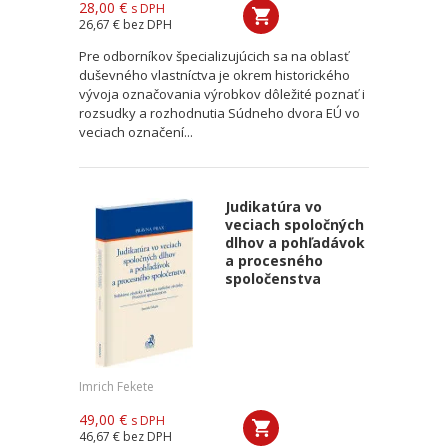
28,00 €
s DPH
26,67 €
bez DPH
Pre odborníkov špecializujúcich sa na oblasť
duševného vlastníctva je okrem historického
vývoja označovania výrobkov dôležité poznať i
rozsudky a rozhodnutia Súdneho dvora EÚ vo
veciach označení...
Judikatúra vo
veciach spoločných
dlhov a pohľadávok
a procesného
spoločenstva
Imrich Fekete
49,00 €
s DPH
46,67 €
bez DPH