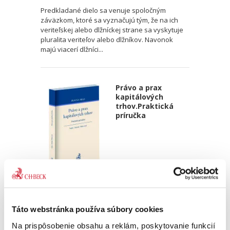
Predkladané dielo sa venuje spoločným
záväzkom, ktoré sa vyznačujú tým, že na ich
veriteľskej alebo dlžníckej strane sa vyskytuje
pluralita veriteľov alebo dlžníkov. Navonok
majú viacerí dlžníci...
Právo a prax
kapitálových
trhov.Praktická
príručka
Martin Vojtko
,
Peter Jedinák
,
Radoslav Pálka
,
a kol.
39,00 €
s DPH
37,14 €
bez DPH
Táto webstránka používa súbory cookies
Kniha komplexne približuje právnu prax
Na prispôsobenie obsahu a reklám, poskytovanie funkcií