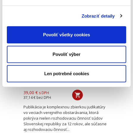
sa na praktické otázky z pohľadu právnej
regulácie finančného a...
Zobraziť detaily
Judikatúra vo
veciach verejného
Povoliť všetky cookies
obstarávania
Povoliť výber
Len potrebné cookies
Juraj Hedera
39,00 €
s DPH
37,14 €
bez DPH
Publikácia je komplexnou zbierkou judikatúry
vo veciach verejného obstarávania, ktorá
pokrýva nielen rozhodovaciu činnosť súdov
Slovenskej republiky za 12 rokov, ale súčasne
aj rozhodovaciu činnosť...