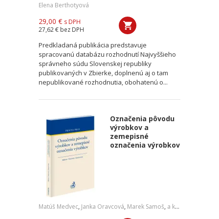
Elena Berthotyová
29,00 €
s DPH
27,62 €
bez DPH
Predkladaná publikácia predstavuje
spracovanú databázu rozhodnutí Najvyššieho
správneho súdu Slovenskej republiky
publikovaných v Zbierke, doplnenú aj o tam
nepublikované rozhodnutia, obohatenú o...
Označenia pôvodu
výrobkov a
zemepisné
označenia výrobkov
Matúš Medvec
,
Janka Oravcová
,
Marek Samoš
,
a kol.