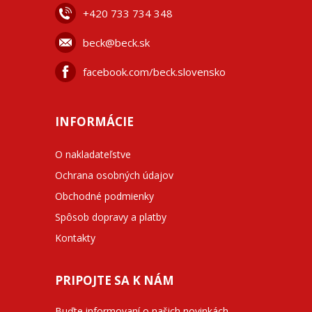
+42
0 733 734 348
beck@beck.sk
facebook.com/beck.slovensko
INFORMÁCIE
O nakladateľstve
Ochrana osobných údajov
Obchodné podmienky
Spôsob dopravy a platby
Kontakty
PRIPOJTE SA K NÁM
Buďte informovaní o našich novinkách,