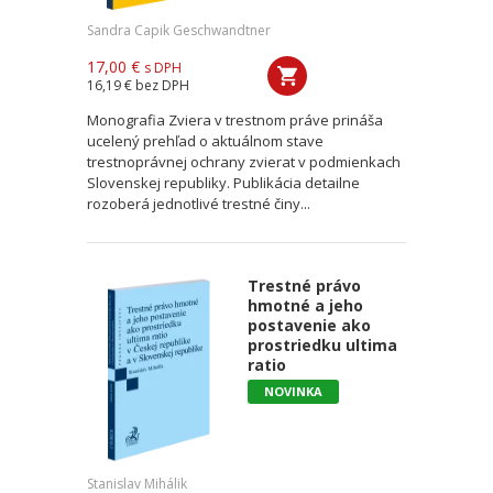
Sandra Capik Geschwandtner
17,00 €
s DPH
16,19 €
bez DPH
Monografia Zviera v trestnom práve prináša
ucelený prehľad o aktuálnom stave
trestnoprávnej ochrany zvierat v podmienkach
Slovenskej republiky. Publikácia detailne
rozoberá jednotlivé trestné činy...
Trestné právo
hmotné a jeho
postavenie ako
prostriedku ultima
ratio
NOVINKA
Stanislav Mihálik