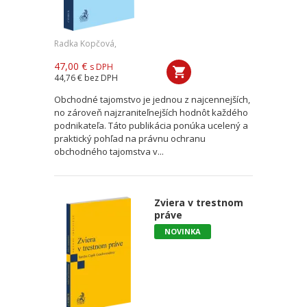
Radka Kopčová,
47,00 €
s DPH
44,76 €
bez DPH
Obchodné tajomstvo je jednou z najcennejších,
no zároveň najzraniteľnejších hodnôt každého
podnikateľa. Táto publikácia ponúka ucelený a
praktický pohľad na právnu ochranu
obchodného tajomstva v...
Zviera v trestnom
práve
NOVINKA