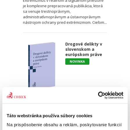
Extrémizmus v reálnom a digitálnom priestore
je komplexne prepracovaná publikácia, ktorá
sa venuje trestnoprávnym,
administratívnoprávnym a ústavnoprávnym
nástrojom ochrany pred extrémizmom. Cieľom...
Drogové delikty v
slovenskom a
európskom práve
NOVINKA
Michal Želonka
18,00 €
s DPH
17,14 €
bez DPH
Táto webstránka používa súbory cookies
Monografia pútavo spracováva drogové delikty
Na prispôsobenie obsahu a reklám, poskytovanie funkcií
v právnom poriadku Slovenskej republiky a