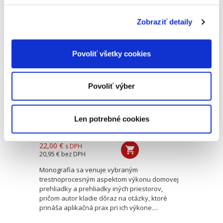
oblasti compliance. Obsahuje podrobné...
Zobraziť detaily
Vybrané
trestnoprocesné
Povoliť všetky cookies
aspekty výkonu
domovej prehliadky
a prehliadky iných
priestorov
Povoliť výber
Len potrebné cookies
Samuel Marr
22,00 €
s DPH
20,95 €
bez DPH
Monografia sa venuje vybraným
trestnoprocesným aspektom výkonu domovej
prehliadky a prehliadky iných priestorov,
pričom autor kladie dôraz na otázky, ktoré
prináša aplikačná prax pri ich výkone....