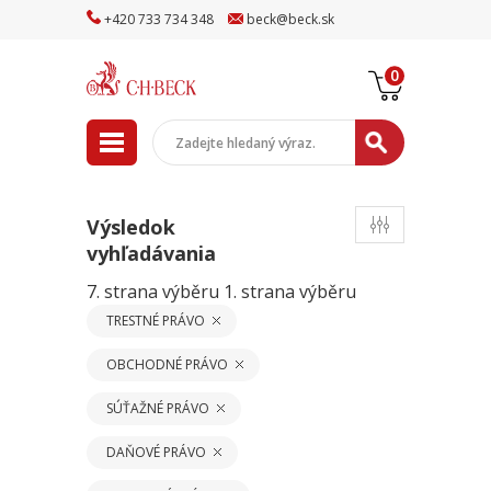
+
420
733
734
348
beck
@
beck
.sk
0
Výsledok
vyhľadávania
7. strana výběru
1. strana výběru
TRESTNÉ PRÁVO
OBCHODNÉ PRÁVO
SÚŤAŽNÉ PRÁVO
DAŇOVÉ PRÁVO