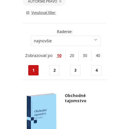
AUTORSKÉ PRÁVO
Vynulovať filter
Radenie:
najnovšie
Zobrazovať po
10
20
30
40
1
2
3
4
Obchodné
tajomstvo