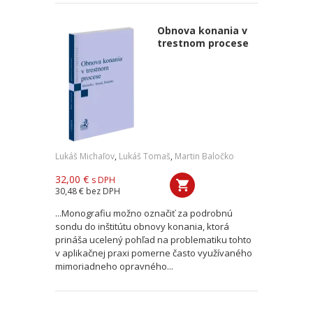
Obnova konania v
trestnom procese
Lukáš Michaľov
,
Lukáš Tomaš
,
Martin Baločko
32,00 €
s DPH
30,48 €
bez DPH
...Monografiu možno označiť za podrobnú
sondu do inštitútu obnovy konania, ktorá
prináša ucelený pohľad na problematiku tohto
v aplikačnej praxi pomerne často využívaného
mimoriadneho opravného...