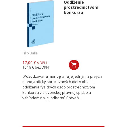
Oddlženie
prostredníctvom
konkurzu
Filip Balla
17,00 €
s DPH
16,19 €
bez DPH
„Posudzovaná monografia je jedným z prvých
monograficky spracovaných diel v oblasti
oddlženia fyzických osôb prostredníctvom
konkurzu v slovenskej právnej spisbe a
vzhľadom na jej odbornú úroveň...