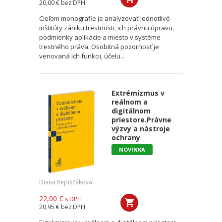
20,00 €
bez DPH
Cieľom monografie je analyzovať jednotlivé
inštitúty zániku trestnosti, ich právnu úpravu,
podmienky aplikácie a miesto v systéme
trestného práva. Osobitná pozornosť je
venovaná ich funkcii, účelu...
Extrémizmus v
reálnom a
digitálnom
priestore.Právne
výzvy a nástroje
ochrany
NOVINKA
Diana Repiščáková
22,00 €
s DPH
20,95 €
bez DPH