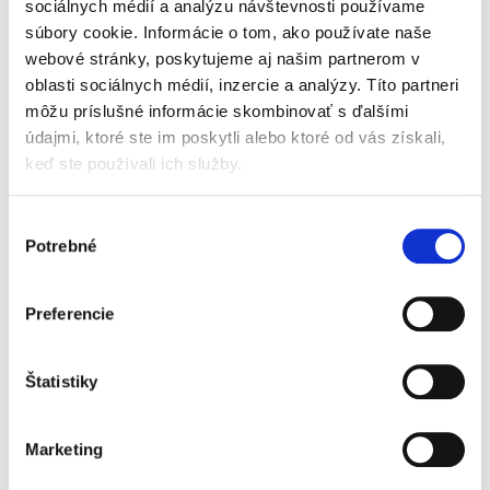
porovnáva ich s právnou úpravou iných
sociálnych médií a analýzu návštevnosti používame
členských štátov Európskej únie. Autor
súbory cookie. Informácie o tom, ako používate naše
zohľadňuje historické aspekty,...
webové stránky, poskytujeme aj našim partnerom v
oblasti sociálnych médií, inzercie a analýzy. Títo partneri
môžu príslušné informácie skombinovať s ďalšími
Compliance a
údajmi, ktoré ste im poskytli alebo ktoré od vás získali,
regulácie
keď ste používali ich služby.
Výber
Potrebné
súhlasu
Preferencie
Marek Kordík
,
Martin Jacko
,
Martin Sasinek
,
Ivan Skaloš
,
a kol.
79,00 €
s DPH
75,24 €
bez DPH
Štatistiky
Predkladané odborné dielo predstavuje
komplexnú interdisciplinárnu vedeckú
Marketing
monografiu, ktorá prináša ucelený súbor
informácií, poznatkov a odborných názorov v