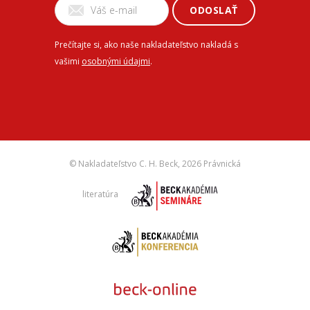
ODOSLAŤ
Prečítajte si, ako naše nakladateľstvo nakladá s
vašimi
osobnými údajmi
.
© Nakladateľstvo C. H. Beck,
2026 Právnická
literatúra