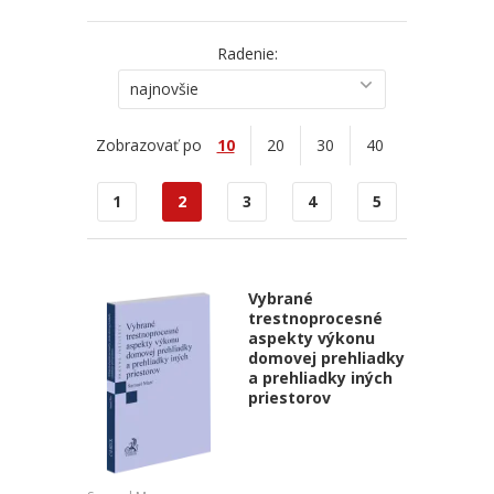
Radenie:
najnovšie
Zobrazovať po
10
20
30
40
1
2
3
4
5
Vybrané
trestnoprocesné
aspekty výkonu
domovej prehliadky
a prehliadky iných
priestorov