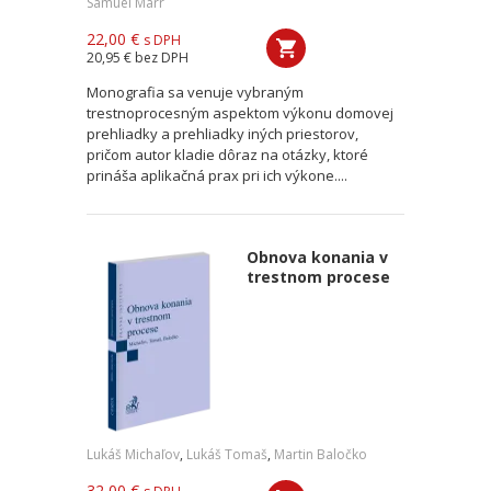
Samuel Marr
22,00 €
s DPH
20,95 €
bez DPH
Monografia sa venuje vybraným
trestnoprocesným aspektom výkonu domovej
prehliadky a prehliadky iných priestorov,
pričom autor kladie dôraz na otázky, ktoré
prináša aplikačná prax pri ich výkone....
Obnova konania v
trestnom procese
Lukáš Michaľov
,
Lukáš Tomaš
,
Martin Baločko
32,00 €