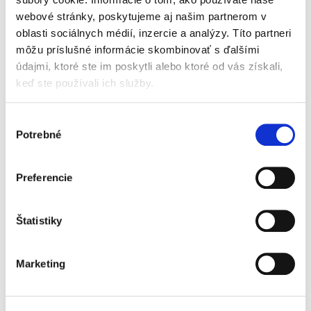
webové stránky, poskytujeme aj našim partnerom v
oblasti sociálnych médií, inzercie a analýzy. Títo partneri
Oddlženie fyzickej
môžu príslušné informácie skombinovať s ďalšími
osoby
údajmi, ktoré ste im poskytli alebo ktoré od vás získali,
keď ste používali ich služby.
Výber
Potrebné
súhlasu
Jakub Dzimko
Preferencie
25,00 €
s DPH
23,81 €
bez DPH
Predkladaná monografia venujúca sa inštitútu
Štatistiky
oddlženia fyzickej osoby po jeho rozsiahlej
novelizácii v roku 2017 predstavuje prvé
ucelené spracovanie tejto problematiky v
Marketing
oblasti insolvenčného...