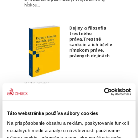
hĺbkou...
Dejiny a filozofia
trestného
práva.Trestné
sankcie a ich účel v
rímskom práve,
právnych dejinách
Martin Gregor
49,00 €
s DPH
46,67 €
bez DPH
Hľadanie hodnotového zakotvenia trestného
Táto webstránka používa súbory cookies
práva sa nezaobíde bez skúmania jeho
filozofických a historických východísk.
Na prispôsobenie obsahu a reklám, poskytovanie funkcií
Odnepamäti spoločnosť diskutovala najmä o
sociálnych médií a analýzu návštevnosti používame
zmysle trestania, resp. o účele...
súbory cookie. Informácie o tom, ako používate naše