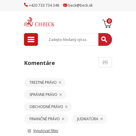
+
420
733
734
348
beck
@
beck
.sk
0
Komentáre
TRESTNÉ PRÁVO
SPRÁVNE PRÁVO
OBCHODNÉ PRÁVO
FINANČNÉ PRÁVO
JUDIKATÚRA
Vynulovať filter