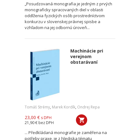
„Posudzovaná monografia je jedným z prvých
monograficky spracovaných diel v oblasti
oddlženia fyzických osôb prostredníctvom
konkurzu v slovenskej právnej spisbe a
vzhľadom na jej odbornú úroveň...
Machinácie pri
verejnom
obstarávaní
Tomáš Strémy
,
Marek Kordík
,
Ondrej Repa
23,00 €
s DPH
21,90 €
bez DPH
... Předkládaná monografie je zaměřena na
potřeby praxe, je z hlediska tématu