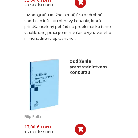
s DPH
30,48 €
bez DPH
...Monografiu možno označiť za podrobnú
sondu do inštitútu obnovy konania, ktorá
prináša ucelený pohľad na problematiku tohto
v aplikačnej praxi pomerne často využívaného
mimoriadneho opravného...
Oddlženie
prostredníctvom
konkurzu
Filip Balla
17,00 €
s DPH
16,19 €
bez DPH