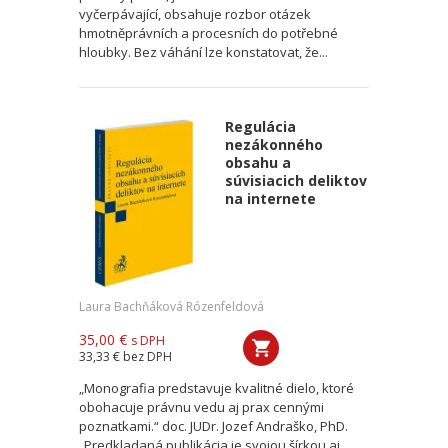
vyčerpávající, obsahuje rozbor otázek
hmotněprávních a procesních do potřebné
hloubky. Bez váhání lze konstatovat, že...
Regulácia
nezákonného
obsahu a
súvisiacich deliktov
na internete
Laura Bachňáková Rózenfeldová
35,00 €
s DPH
33,33 €
bez DPH
„Monografia predstavuje kvalitné dielo, ktoré
obohacuje právnu vedu aj prax cennými
poznatkami.“ doc. JUDr. Jozef Andraško, PhD.
„Predkladaná publikácia je svojou šírkou aj