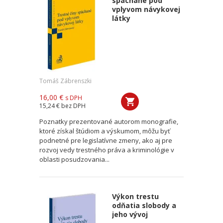
spáchané pod
vplyvom návykovej
látky
Tomáš Zábrenszki
16,00 €
s DPH
15,24 €
bez DPH
Poznatky prezentované autorom monografie,
ktoré získal štúdiom a výskumom, môžu byť
podnetné pre legislatívne zmeny, ako aj pre
rozvoj vedy trestného práva a kriminológie v
oblasti posudzovania...
Výkon trestu
odňatia slobody a
jeho vývoj