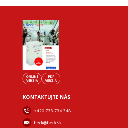
ONLINE
PDF
VERZIA
VERZIA
KONTAKTUJTE NÁS
+42
0 733 734 348
beck@beck.sk