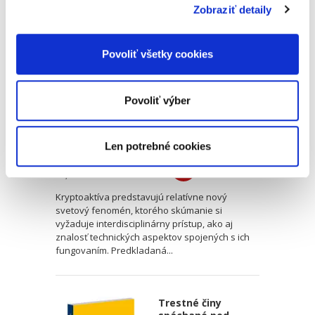
Zobraziť detaily
Kryptoaktíva, ich
zdaňovanie
a exekúcia
Povoliť všetky cookies
Povoliť výber
Marko Putera
Len potrebné cookies
22,00 €
s DPH
20,95 €
bez DPH
Kryptoaktíva predstavujú relatívne nový
svetový fenomén, ktorého skúmanie si
vyžaduje interdisciplinárny prístup, ako aj
znalosť technických aspektov spojených s ich
fungovaním. Predkladaná...
Trestné činy