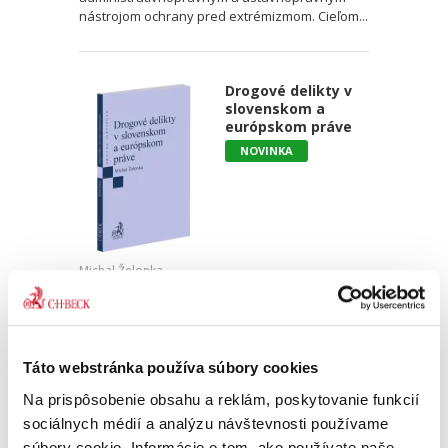
nástrojom ochrany pred extrémizmom. Cieľom...
Drogové delikty v
slovenskom a
európskom práve
NOVINKA
Michal Želonka
18,00 €
s DPH
17,14 €
bez DPH
Monografia pútavo spracováva drogové delikty
Táto webstránka používa súbory cookies
v právnom poriadku Slovenskej republiky a
porovnáva ich s právnou úpravou iných
Na prispôsobenie obsahu a reklám, poskytovanie funkcií
členských štátov Európskej únie. Autor
sociálnych médií a analýzu návštevnosti používame
zohľadňuje historické aspekty,...
súbory cookie. Informácie o tom, ako používate naše