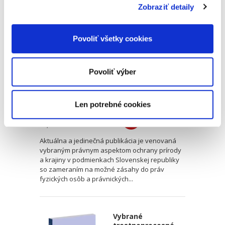
Zobraziť detaily
Zásahy do práv v
záujme ochrany
prírody a krajiny
Povoliť všetky cookies
Povoliť výber
Jana Šmelková
Len potrebné cookies
17,00 €
s DPH
16,19 €
bez DPH
Aktuálna a jedinečná publikácia je venovaná
vybraným právnym aspektom ochrany prírody
a krajiny v podmienkach Slovenskej republiky
so zameraním na možné zásahy do práv
fyzických osôb a právnických...
Vybrané