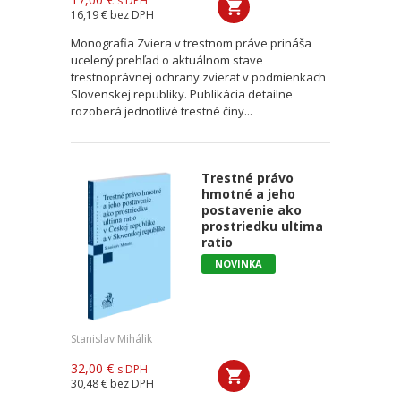
s DPH
16,19 €
bez DPH
Monografia Zviera v trestnom práve prináša
ucelený prehľad o aktuálnom stave
trestnoprávnej ochrany zvierat v podmienkach
Slovenskej republiky. Publikácia detailne
rozoberá jednotlivé trestné činy...
Trestné právo
hmotné a jeho
postavenie ako
prostriedku ultima
ratio
NOVINKA
Stanislav Mihálik
32,00 €
s DPH
30,48 €
bez DPH