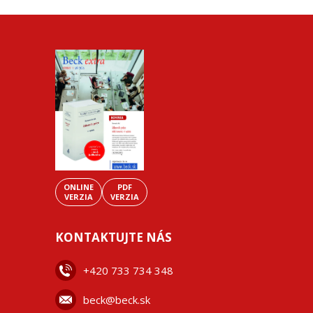
ONLINE
PDF
VERZIA
VERZIA
KONTAKTUJTE NÁS
+42
0 733 734 348
beck@beck.sk