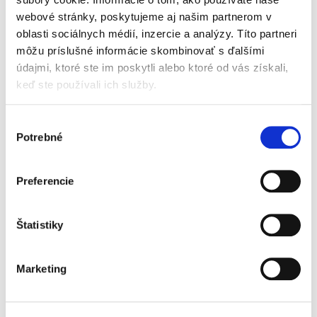
webové stránky, poskytujeme aj našim partnerom v
oblasti sociálnych médií, inzercie a analýzy. Títo partneri
Compliance a
môžu príslušné informácie skombinovať s ďalšími
regulácie
údajmi, ktoré ste im poskytli alebo ktoré od vás získali,
keď ste používali ich služby.
Výber
Potrebné
súhlasu
Marek Kordík
,
Martin Jacko
,
Martin Sasinek
,
Ivan Skaloš
,
a kol.
Preferencie
79,00 €
s DPH
75,24 €
bez DPH
Predkladané odborné dielo predstavuje
Štatistiky
komplexnú interdisciplinárnu vedeckú
monografiu, ktorá prináša ucelený súbor
informácií, poznatkov a odborných názorov v
Marketing
oblasti compliance. Obsahuje podrobné...