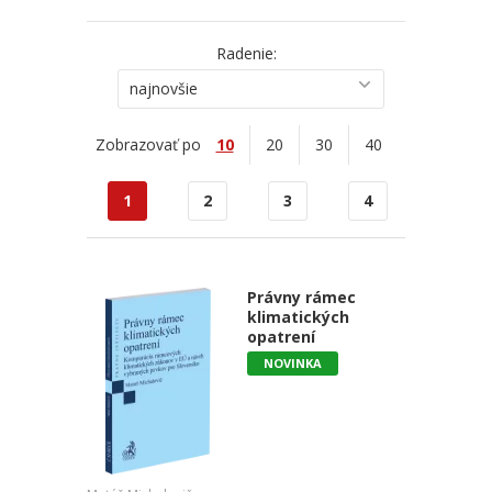
Radenie:
najnovšie
Zobrazovať po
10
20
30
40
1
2
3
4
Právny rámec
klimatických
opatrení
NOVINKA