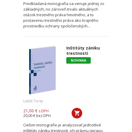
Predkladaná monografia sa venuje jednej zo
základných, no zároveň trvalo aktuálnych
otázok trestného práva hmotného, a to
postaveniu trestného práva ako krajného
prostriedku ochrany spoločenských...
Inštitúty zániku
trestnosti
NOVINKA
Lukáš Turay
21,00 €
s DPH
20,00 €
bez DPH
Cieľom monografie je analyzovať jednotlivé
inštitúty zániku trestnosti, ich právnu úpravu,