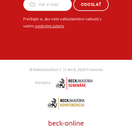
ODOSLAŤ
Prečítajte si, ako naše nakladateľstvo nakladá s
vašimi
osobnými údajmi
.
© Nakladateľstvo C. H. Beck,
2026 Právnická
literatúra