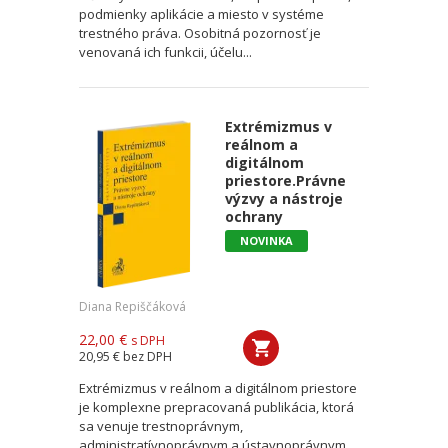
podmienky aplikácie a miesto v systéme
trestného práva. Osobitná pozornosť je
venovaná ich funkcii, účelu...
Extrémizmus v
reálnom a
digitálnom
priestore.Právne
výzvy a nástroje
ochrany
NOVINKA
Diana Repiščáková
22,00 €
s DPH
20,95 €
bez DPH
Extrémizmus v reálnom a digitálnom priestore
je komplexne prepracovaná publikácia, ktorá
sa venuje trestnoprávnym,
administratívnoprávnym a ústavnoprávnym