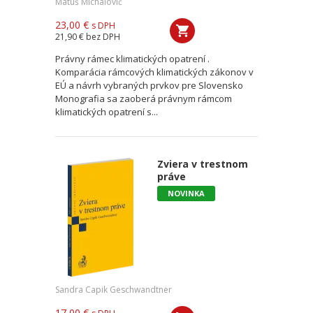
Matúš Michalovič
23,00 €
s DPH
21,90 €
bez DPH
Právny rámec klimatických opatrení .
Komparácia rámcových klimatických zákonov v
EÚ a návrh vybraných prvkov pre Slovensko
Monografia sa zaoberá právnym rámcom
klimatických opatrení s...
Zviera v trestnom
práve
NOVINKA
Sandra Capik Geschwandtner
17,00 €