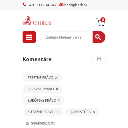
+
420
733
734
348
beck
@
beck
.sk
0
Komentáre
TRESTNÉ PRÁVO
SPRÁVNE PRÁVO
EURÓPSKE PRÁVO
SÚŤAŽNÉ PRÁVO
JUDIKATÚRA
Vynulovať filter