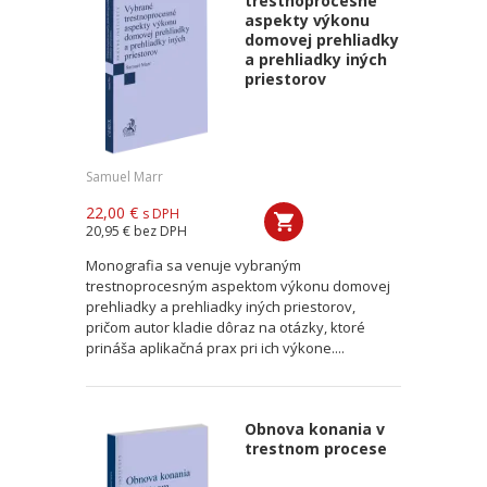
trestnoprocesné
aspekty výkonu
domovej prehliadky
a prehliadky iných
priestorov
Samuel Marr
22,00 €
s DPH
20,95 €
bez DPH
Monografia sa venuje vybraným
trestnoprocesným aspektom výkonu domovej
prehliadky a prehliadky iných priestorov,
pričom autor kladie dôraz na otázky, ktoré
prináša aplikačná prax pri ich výkone....
Obnova konania v
trestnom procese