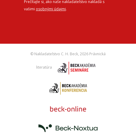
Prečítajte si, ako naše nakladateľstvo nakladá s
vašimi
osobnými údajmi
.
© Nakladateľstvo C. H. Beck,
2026 Právnická
literatúra