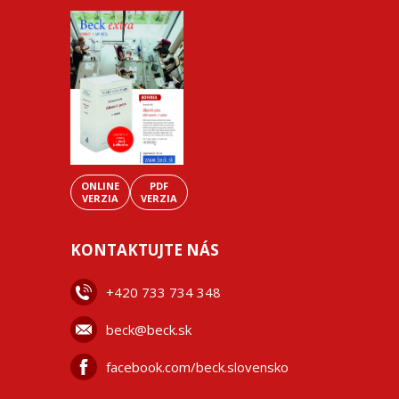
ONLINE
PDF
VERZIA
VERZIA
KONTAKTUJTE NÁS
+42
0 733 734 348
beck@beck.sk
facebook.com/beck.slovensko