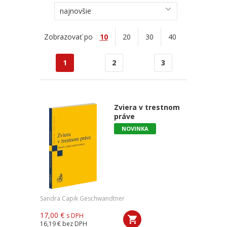
najnovšie
Zobrazovať po
10
20
30
40
1
2
3
Zviera v trestnom
práve
NOVINKA
Sandra Capik Geschwandtner
17,00 €
s DPH
16,19 €
bez DPH