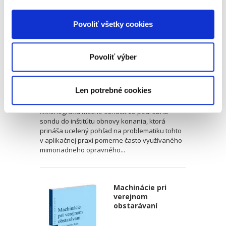
Povoliť všetky cookies
Povoliť výber
Lukáš Michaľov
,
Lukáš Tomaš
,
Martin Baločko
32,00 €
s DPH
Len potrebné cookies
30,48 €
bez DPH
...Monografiu možno označiť za podrobnú
sondu do inštitútu obnovy konania, ktorá
prináša ucelený pohľad na problematiku tohto
v aplikačnej praxi pomerne často využívaného
mimoriadneho opravného...
Machinácie pri
verejnom
obstarávaní