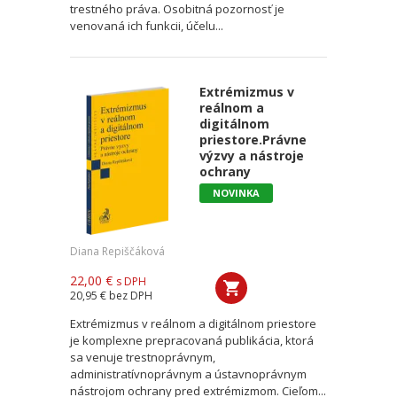
trestného práva. Osobitná pozornosť je
venovaná ich funkcii, účelu...
Extrémizmus v
reálnom a
digitálnom
priestore.Právne
výzvy a nástroje
ochrany
NOVINKA
Diana Repiščáková
22,00 €
s DPH
20,95 €
bez DPH
Extrémizmus v reálnom a digitálnom priestore
je komplexne prepracovaná publikácia, ktorá
sa venuje trestnoprávnym,
administratívnoprávnym a ústavnoprávnym
nástrojom ochrany pred extrémizmom. Cieľom...