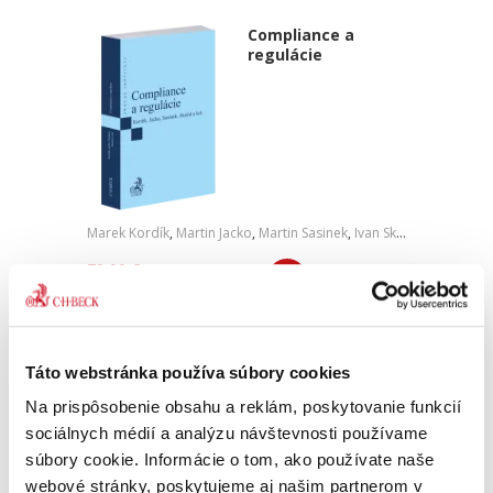
Compliance a
regulácie
Marek Kordík
,
Martin Jacko
,
Martin Sasinek
,
Ivan Skaloš
,
a kol.
79,00 €
s DPH
75,24 €
bez DPH
Predkladané odborné dielo predstavuje
komplexnú interdisciplinárnu vedeckú
monografiu, ktorá prináša ucelený súbor
Táto webstránka používa súbory cookies
informácií, poznatkov a odborných názorov v
oblasti compliance. Obsahuje podrobné...
Na prispôsobenie obsahu a reklám, poskytovanie funkcií
sociálnych médií a analýzu návštevnosti používame
súbory cookie. Informácie o tom, ako používate naše
webové stránky, poskytujeme aj našim partnerom v
Vybrané