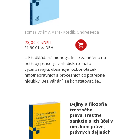
Tomáš Strémy
,
Marek Kordík
,
Ondrej Repa
23,00 €
s DPH
21,90 €
bez DPH
... Předkládaná monografie je zaměřena na
potřeby praxe, je z hlediska tématu
vyčerpávající, obsahuje rozbor otázek
hmotněprávních a procesních do potřebné
hloubky. Bez váhání lze konstatovat, že...
Dejiny a filozofia
trestného
práva.Trestné
sankcie a ich účel v
rímskom práve,
právnych dejinách