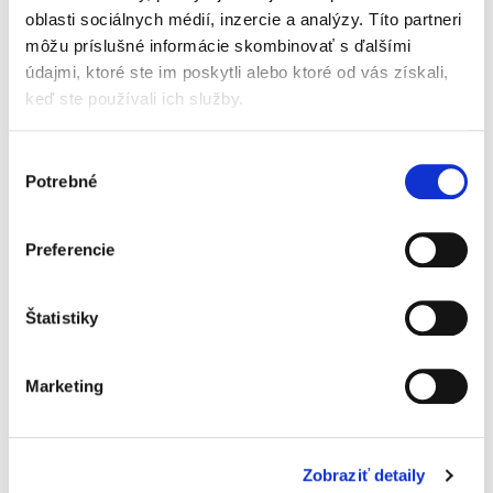
trestnoprocesné
oblasti sociálnych médií, inzercie a analýzy. Títo partneri
aspekty výkonu
môžu príslušné informácie skombinovať s ďalšími
domovej prehliadky
údajmi, ktoré ste im poskytli alebo ktoré od vás získali,
a prehliadky iných
priestorov
keď ste používali ich služby.
Výber
Potrebné
súhlasu
Samuel Marr
22,00 €
s DPH
20,95 €
bez DPH
Preferencie
Monografia sa venuje vybraným
trestnoprocesným aspektom výkonu domovej
Štatistiky
prehliadky a prehliadky iných priestorov,
pričom autor kladie dôraz na otázky, ktoré
prináša aplikačná prax pri ich výkone....
Marketing
Obnova konania v
trestnom procese
Zobraziť detaily