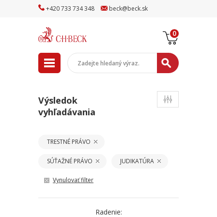
+
420
733
734
348
beck
@
beck
.sk
0
Výsledok
vyhľadávania
TRESTNÉ PRÁVO
SÚŤAŽNÉ PRÁVO
JUDIKATÚRA
Vynulovať filter
Radenie: