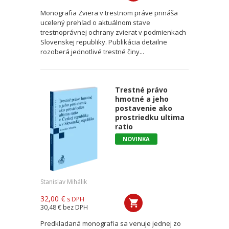
Monografia Zviera v trestnom práve prináša
ucelený prehľad o aktuálnom stave
trestnoprávnej ochrany zvierat v podmienkach
Slovenskej republiky. Publikácia detailne
rozoberá jednotlivé trestné činy...
Trestné právo
hmotné a jeho
postavenie ako
prostriedku ultima
ratio
NOVINKA
Stanislav Mihálik
32,00 €
s DPH
30,48 €
bez DPH
Predkladaná monografia sa venuje jednej zo