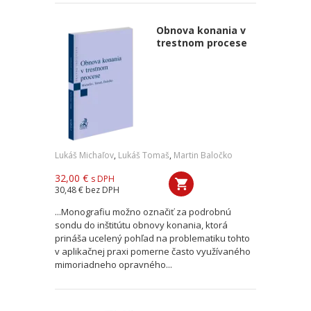
Obnova konania v
trestnom procese
Lukáš Michaľov
,
Lukáš Tomaš
,
Martin Baločko
32,00 €
s DPH
30,48 €
bez DPH
...Monografiu možno označiť za podrobnú
sondu do inštitútu obnovy konania, ktorá
prináša ucelený pohľad na problematiku tohto
v aplikačnej praxi pomerne často využívaného
mimoriadneho opravného...