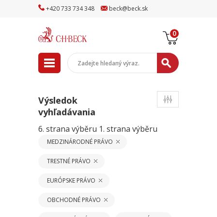
+
420
733
734
348
beck
@
beck
.sk
0
Výsledok
vyhľadávania
6. strana výběru
1. strana výběru
MEDZINÁRODNÉ PRÁVO
TRESTNÉ PRÁVO
EURÓPSKE PRÁVO
OBCHODNÉ PRÁVO