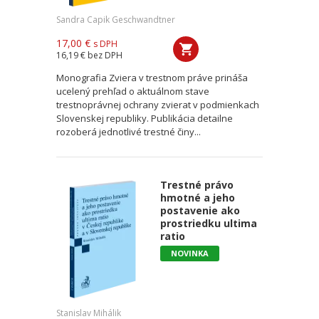
Sandra Capik Geschwandtner
17,00 €
s DPH
16,19 €
bez DPH
Monografia Zviera v trestnom práve prináša
ucelený prehľad o aktuálnom stave
trestnoprávnej ochrany zvierat v podmienkach
Slovenskej republiky. Publikácia detailne
rozoberá jednotlivé trestné činy...
Trestné právo
hmotné a jeho
postavenie ako
prostriedku ultima
ratio
NOVINKA
Stanislav Mihálik