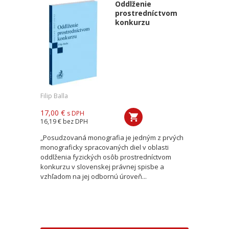
Oddlženie
prostredníctvom
konkurzu
Filip Balla
17,00 €
s DPH
16,19 €
bez DPH
„Posudzovaná monografia je jedným z prvých
monograficky spracovaných diel v oblasti
oddlženia fyzických osôb prostredníctvom
konkurzu v slovenskej právnej spisbe a
vzhľadom na jej odbornú úroveň...