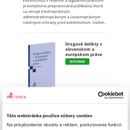
Extrémizmus v reálnom a digitálnom priestore
je komplexne prepracovaná publikácia, ktorá
sa venuje trestnoprávnym,
administratívnoprávnym a ústavnoprávnym
nástrojom ochrany pred extrémizmom. Cieľom...
Drogové delikty v
slovenskom a
európskom práve
NOVINKA
Michal Želonka
18,00 €
s DPH
17,14 €
bez DPH
Táto webstránka používa súbory cookies
Monografia pútavo spracováva drogové delikty
Na prispôsobenie obsahu a reklám, poskytovanie funkcií
v právnom poriadku Slovenskej republiky a