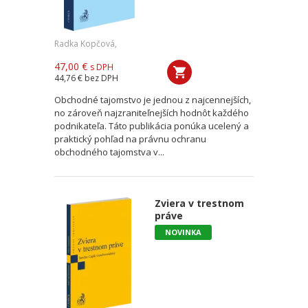
Radka Kopčová,
47,00 €
s DPH
44,76 €
bez DPH
Obchodné tajomstvo je jednou z najcennejších,
no zároveň najzraniteľnejších hodnôt každého
podnikateľa. Táto publikácia ponúka ucelený a
praktický pohľad na právnu ochranu
obchodného tajomstva v...
Zviera v trestnom
práve
NOVINKA