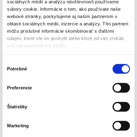
porovnáva ich s právnou úpravou iných
sociálnych médií a analýzu návštevnosti používame
členských štátov Európskej únie. Autor
súbory cookie. Informácie o tom, ako používate naše
zohľadňuje historické aspekty,...
webové stránky, poskytujeme aj našim partnerom v
oblasti sociálnych médií, inzercie a analýzy. Títo partneri
môžu príslušné informácie skombinovať s ďalšími
Compliance a
údajmi, ktoré ste im poskytli alebo ktoré od vás získali,
regulácie
keď ste používali ich služby.
Výber
Potrebné
súhlasu
Preferencie
Marek Kordík
,
Martin Jacko
,
Martin Sasinek
,
Ivan Skaloš
,
a kol.
79,00 €
s DPH
75,24 €
bez DPH
Štatistiky
Predkladané odborné dielo predstavuje
komplexnú interdisciplinárnu vedeckú
Marketing
monografiu, ktorá prináša ucelený súbor
informácií, poznatkov a odborných názorov v