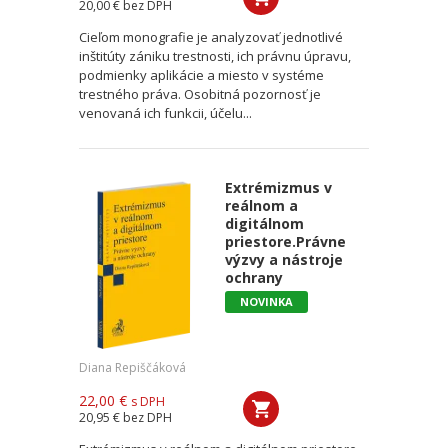
20,00 €
bez DPH
Cieľom monografie je analyzovať jednotlivé
inštitúty zániku trestnosti, ich právnu úpravu,
podmienky aplikácie a miesto v systéme
trestného práva. Osobitná pozornosť je
venovaná ich funkcii, účelu...
Extrémizmus v
reálnom a
digitálnom
priestore.Právne
výzvy a nástroje
ochrany
NOVINKA
Diana Repiščáková
22,00 €
s DPH
20,95 €
bez DPH