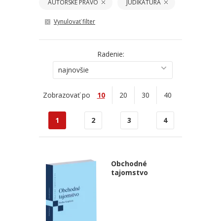
AUTORSKÉ PRÁVO
JUDIKATÚRA
Vynulovať filter
Radenie:
najnovšie
Zobrazovať po
10
20
30
40
1
2
3
4
Obchodné
tajomstvo