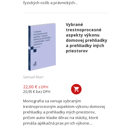
fyzických osôb a právnických...
Vybrané
trestnoprocesné
aspekty výkonu
domovej prehliadky
a prehliadky iných
priestorov
Samuel Marr
22,00 €
s DPH
20,95 €
bez DPH
Monografia sa venuje vybraným
trestnoprocesným aspektom výkonu domovej
prehliadky a prehliadky iných priestorov,
pričom autor kladie dôraz na otázky, ktoré
prináša aplikačná prax pri ich výkone....