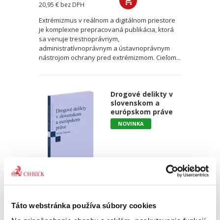
20,95 €
bez DPH
Extrémizmus v reálnom a digitálnom priestore
je komplexne prepracovaná publikácia, ktorá
sa venuje trestnoprávnym,
administratívnoprávnym a ústavnoprávnym
nástrojom ochrany pred extrémizmom. Cieľom...
Drogové delikty v
slovenskom a
európskom práve
NOVINKA
Michal Želonka
18,00 €
s DPH
Táto webstránka používa súbory cookies
17,14 €
bez DPH