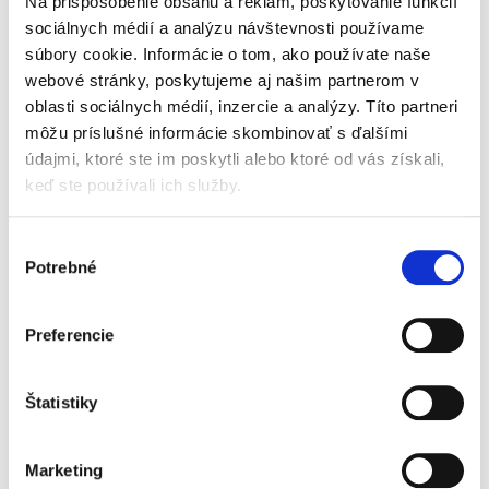
Na prispôsobenie obsahu a reklám, poskytovanie funkcií
Monografia pútavo spracováva drogové delikty
v právnom poriadku Slovenskej republiky a
sociálnych médií a analýzu návštevnosti používame
porovnáva ich s právnou úpravou iných
súbory cookie. Informácie o tom, ako používate naše
členských štátov Európskej únie. Autor
webové stránky, poskytujeme aj našim partnerom v
zohľadňuje historické aspekty,...
oblasti sociálnych médií, inzercie a analýzy. Títo partneri
môžu príslušné informácie skombinovať s ďalšími
údajmi, ktoré ste im poskytli alebo ktoré od vás získali,
Compliance a
keď ste používali ich služby.
regulácie
Výber
Potrebné
súhlasu
Preferencie
Marek Kordík
,
Martin Jacko
,
Martin Sasinek
,
Ivan Skaloš
,
a kol.
79,00 €
Štatistiky
s DPH
75,24 €
bez DPH
Predkladané odborné dielo predstavuje
Marketing
komplexnú interdisciplinárnu vedeckú