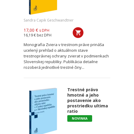
Sandra Capik Geschwandtner
17,00 €
s DPH
16,19 €
bez DPH
Monografia Zviera v trestnom práve prináša
ucelený prehľad o aktuálnom stave
trestnoprávnej ochrany zvierat v podmienkach
Slovenskej republiky. Publikácia detailne
rozoberá jednotlivé trestné činy...
Trestné právo
hmotné a jeho
postavenie ako
prostriedku ultima
ratio
NOVINKA