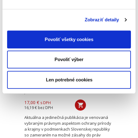
monografiu, ktorá prináša ucelený súbor
informácií, poznatkov a odborných názorov v
oblasti compliance. Obsahuje podrobné...
Zobraziť detaily
Zásahy do práv v
Povoliť všetky cookies
záujme ochrany
prírody a krajiny
Povoliť výber
Len potrebné cookies
Jana Šmelková
17,00 €
s DPH
16,19 €
bez DPH
Aktuálna a jedinečná publikácia je venovaná
vybraným právnym aspektom ochrany prírody
a krajiny v podmienkach Slovenskej republiky
so zameraním na možné zásahy do práv