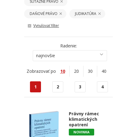
SÚŤAŽNÉ PRÁVO
DAŇOVÉ PRÁVO
JUDIKATÚRA
Vynulovať filter
Radenie:
najnovšie
Zobrazovať po
10
20
30
40
1
2
3
4
Právny rámec
klimatických
opatrení
NOVINKA