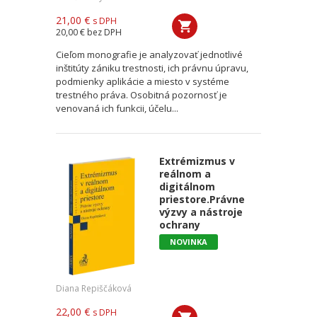
21,00 €
s DPH
20,00 €
bez DPH
Cieľom monografie je analyzovať jednotlivé
inštitúty zániku trestnosti, ich právnu úpravu,
podmienky aplikácie a miesto v systéme
trestného práva. Osobitná pozornosť je
venovaná ich funkcii, účelu...
Extrémizmus v
reálnom a
digitálnom
priestore.Právne
výzvy a nástroje
ochrany
NOVINKA
Diana Repiščáková
22,00 €
s DPH