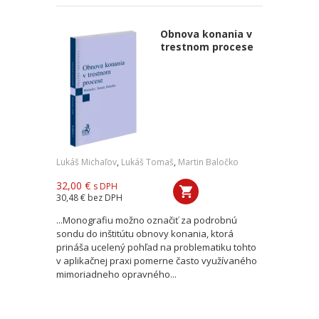
Obnova konania v
trestnom procese
Lukáš Michaľov
,
Lukáš Tomaš
,
Martin Baločko
32,00 €
s DPH
30,48 €
bez DPH
...Monografiu možno označiť za podrobnú
sondu do inštitútu obnovy konania, ktorá
prináša ucelený pohľad na problematiku tohto
v aplikačnej praxi pomerne často využívaného
mimoriadneho opravného...