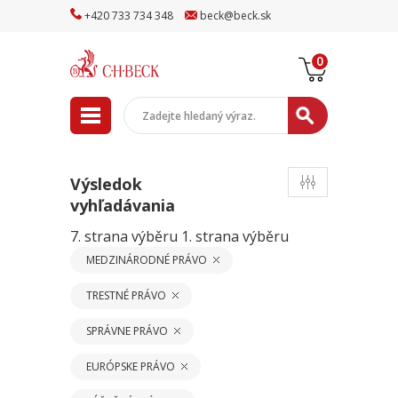
+
420
733
734
348
beck
@
beck
.sk
0
Výsledok
vyhľadávania
7. strana výběru
1. strana výběru
MEDZINÁRODNÉ PRÁVO
TRESTNÉ PRÁVO
SPRÁVNE PRÁVO
EURÓPSKE PRÁVO