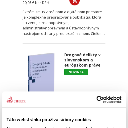
20,95 €
bez DPH
Extrémizmus v reálnom a digitálnom priestore
je komplexne prepracovaná publikácia, ktorá
sa venuje trestnoprávnym,
administratívnoprávnym a ústavnoprávnym
nástrojom ochrany pred extrémizmom. Cieľom...
Drogové delikty v
slovenskom a
európskom práve
NOVINKA
Michal Želonka
18,00 €
s DPH
Táto webstránka používa súbory cookies
17,14 €
bez DPH