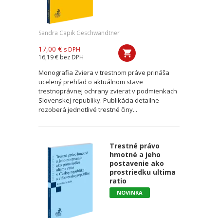
Sandra Capik Geschwandtner
17,00 €
s DPH
16,19 €
bez DPH
Monografia Zviera v trestnom práve prináša
ucelený prehľad o aktuálnom stave
trestnoprávnej ochrany zvierat v podmienkach
Slovenskej republiky. Publikácia detailne
rozoberá jednotlivé trestné činy...
Trestné právo
hmotné a jeho
postavenie ako
prostriedku ultima
ratio
NOVINKA