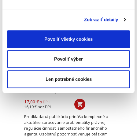
monografiu, ktorá prináša ucelený súbor
informácií, poznatkov a odborných názorov v
oblasti compliance. Obsahuje podrobné...
Zobraziť detaily
Právne aspekty
Povoliť všetky cookies
vybranej
verejnoprávnej a
súkromnoprávnej
regulácie činnosti
Povoliť výber
samostatného
finančného
Len potrebné cookies
Andrea Slezáková
,
Peter Pénzeš
17,00 €
s DPH
16,19 €
bez DPH
Predkladaná publikácia prináša komplexné a
aktuálne spracovanie problematiky právnej
regulácie činnosti samostatného finančného
agenta. Osobitnú pozornosť venuje otázkam