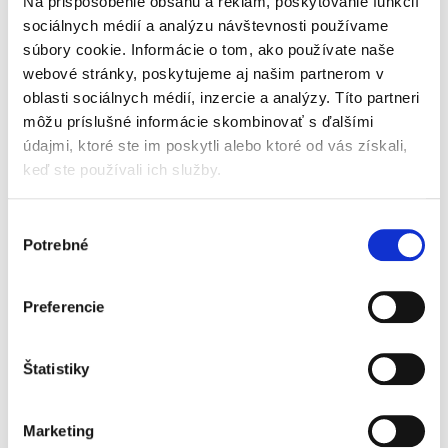
Na prispôsobenie obsahu a reklám, poskytovanie funkcií
Monografia pútavo spracováva drogové delikty
v právnom poriadku Slovenskej republiky a
sociálnych médií a analýzu návštevnosti používame
porovnáva ich s právnou úpravou iných
súbory cookie. Informácie o tom, ako používate naše
členských štátov Európskej únie. Autor
webové stránky, poskytujeme aj našim partnerom v
zohľadňuje historické aspekty,...
oblasti sociálnych médií, inzercie a analýzy. Títo partneri
môžu príslušné informácie skombinovať s ďalšími
údajmi, ktoré ste im poskytli alebo ktoré od vás získali,
Compliance a
keď ste používali ich služby.
regulácie
Výber
Potrebné
súhlasu
Preferencie
Marek Kordík
,
Martin Jacko
,
Martin Sasinek
,
Ivan Skaloš
,
a kol.
79,00 €
Štatistiky
s DPH
75,24 €
bez DPH
Predkladané odborné dielo predstavuje
Marketing
komplexnú interdisciplinárnu vedeckú