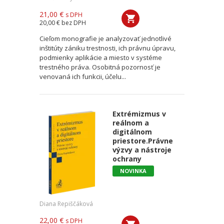
21,00 €
s DPH
20,00 €
bez DPH
Cieľom monografie je analyzovať jednotlivé
inštitúty zániku trestnosti, ich právnu úpravu,
podmienky aplikácie a miesto v systéme
trestného práva. Osobitná pozornosť je
venovaná ich funkcii, účelu...
Extrémizmus v
reálnom a
digitálnom
priestore.Právne
výzvy a nástroje
ochrany
NOVINKA
Diana Repiščáková
22,00 €
s DPH