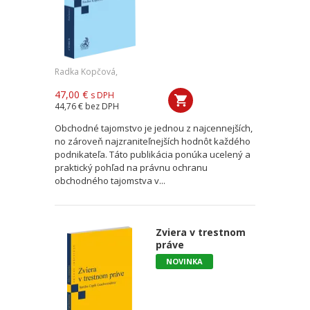
Radka Kopčová,
47,00 €
s DPH
44,76 €
bez DPH
Obchodné tajomstvo je jednou z najcennejších,
no zároveň najzraniteľnejších hodnôt každého
podnikateľa. Táto publikácia ponúka ucelený a
praktický pohľad na právnu ochranu
obchodného tajomstva v...
Zviera v trestnom
práve
NOVINKA