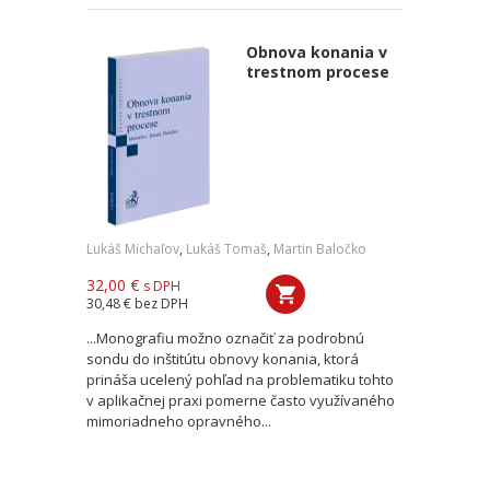
Obnova konania v
trestnom procese
Lukáš Michaľov
,
Lukáš Tomaš
,
Martin Baločko
32,00 €
s DPH
30,48 €
bez DPH
...Monografiu možno označiť za podrobnú
sondu do inštitútu obnovy konania, ktorá
prináša ucelený pohľad na problematiku tohto
v aplikačnej praxi pomerne často využívaného
mimoriadneho opravného...