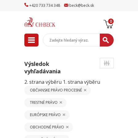
+
420
733
734
348
beck
@
beck
.sk
0
Výsledok
vyhľadávania
2. strana výběru
1. strana výběru
OBČIANSKE PRÁVO PROCESNÉ
TRESTNÉ PRÁVO
EURÓPSKE PRÁVO
OBCHODNÉ PRÁVO