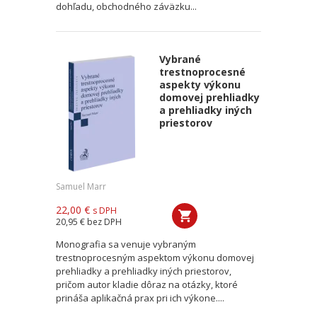
dohľadu, obchodného záväzku...
Vybrané
trestnoprocesné
aspekty výkonu
domovej prehliadky
a prehliadky iných
priestorov
Samuel Marr
22,00 €
s DPH
20,95 €
bez DPH
Monografia sa venuje vybraným
trestnoprocesným aspektom výkonu domovej
prehliadky a prehliadky iných priestorov,
pričom autor kladie dôraz na otázky, ktoré
prináša aplikačná prax pri ich výkone....