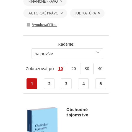
FINANČNÉ PRÁVO
AUTORSKÉ PRÁVO
JUDIKATÚRA
Vynulovať filter
Radenie:
najnovšie
Zobrazovať po
10
20
30
40
1
2
3
4
5
Obchodné
tajomstvo